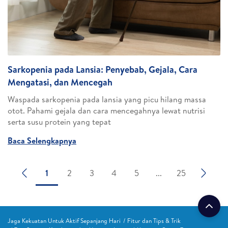
Sarkopenia pada Lansia: Penyebab, Gejala, Cara
Mengatasi, dan Mencegah
Waspada sarkopenia pada lansia yang picu hilang massa
otot. Pahami gejala dan cara mencegahnya lewat nutrisi
serta susu protein yang tepat
Baca Selengkapnya
1
2
3
4
5
...
25
Jaga Kekuatan Untuk Aktif Sepanjang Hari
Fitur dan Tips & Trik