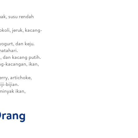
mak, susu rendah
koli, jeruk, kacang-
yogurt, dan keju.
matahari.
a, dan kacang putih.
ang-kacangan, ikan,
rry, artichoke,
i-bijian.
minyak ikan,
Orang