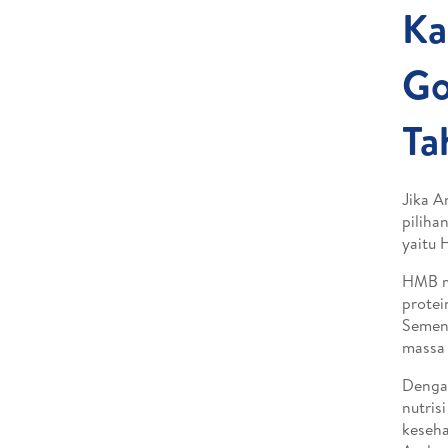
Ka
Go
Ta
Jika A
piliha
yaitu 
HMB m
protei
Sement
massa 
Dengan
nutris
keseha