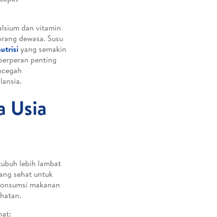
alsium dan vitamin
orang dewasa. Susu
utrisi
yang semakin
 berperan penting
encegah
lansia.
a Usia
ubuh lebih lambat
yang sehat untuk
ngonsumsi makanan
ehatan.
hat: