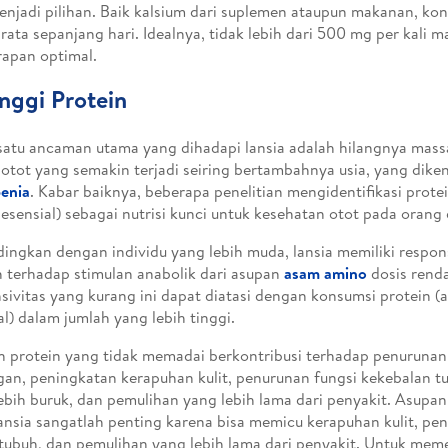
enjadi pilihan. Baik kalsium dari suplemen ataupun makanan, ko
 rata sepanjang hari. Idealnya, tidak lebih dari 500 mg per kali 
apan optimal.
inggi Protein
satu ancaman utama yang dihadapi lansia adalah hilangnya mass
 otot yang semakin terjadi seiring bertambahnya usia, yang dike
enia
. Kabar baiknya, beberapa penelitian mengidentifikasi prot
esensial) sebagai nutrisi kunci untuk kesehatan otot pada orang 
ingkan dengan individu yang lebih muda, lansia memiliki respons
 terhadap stimulan anabolik dari asupan
asam amino
dosis rend
sivitas yang kurang ini dapat diatasi dengan konsumsi protein 
al) dalam jumlah yang lebih tinggi.
 protein yang tidak memadai berkontribusi terhadap penurunan
an, peningkatan kerapuhan kulit, penurunan fungsi kekebalan 
ebih buruk, dan pemulihan yang lebih lama dari penyakit. Asupa
ansia sangatlah penting karena bisa memicu kerapuhan kulit, pe
tubuh, dan pemulihan yang lebih lama dari penyakit. Untuk me