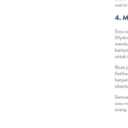
nutris
4. 
Susu u
(Hydro
memban
bertam
untuk
Riset 
(latih
berper
obesit
Semua 
susu n
orang