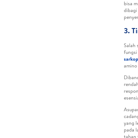
bisa m
dibagi
penyer
3. T
Salah 
fungsi
sarkop
amino 
Diband
rendah
respon
esensi
Asupan
cadang
yang l
pada l
tahan 