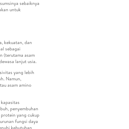
nsumsinya sebaiknya
makan untuk
a, kekuatan, dan
nal sebagai
ein (terutama asam
dewasa lanjut usia.
ivitas yang lebih
ah. Namun,
(atau asam amino
 kapasitas
tubuh, penyembuhan
n protein yang cukup
nurunan fungsi daya
menuhi kebutuhan