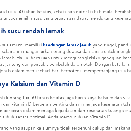
ki usia 50 tahun ke atas, kebutuhan nutrisi tubuh mulai berubah
g untuk memilih susu yang tepat agar dapat mendukung kesehata
ilih susu rendah lemak
 susu murni memiliki
kandungan lemak jenuh
yang tinggi, pandu
 selama ini menganjurkan orang dewasa dan lansia untuk mengk
 lemak. Hal ini bertujuan untuk mengurangi risiko gangguan kard
it jantung dan penyakit pembuluh darah otak. Dengan kata lain
jenuh dalam menu sehari-hari berpotensi memperpanjang usia ha
aya Kalsium dan Vitamin D
ntuk orang tua 50 tahun ke atas juga harus kaya kalsium dan vita
m dan vitamin D berperan penting dalam menjaga kesehatan tula
m berperan dalam menjaga kepadatan dan kesehatan tulang serta
p tubuh secara optimal, Anda membutuhkan Vitamin D.
rang yang asupan kalsiumnya tidak terpenuhi cukup dari makana