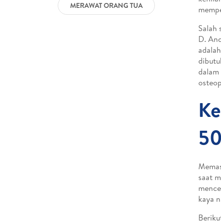
MERAWAT ORANG TUA
mempen
Salah 
D. And
adalah
dibutu
dalam 
osteop
Ke
50
Memasu
saat m
mence
kaya n
Beriku