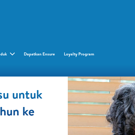
oduk
Dapatkan Ensure
Loyalty Program​
su untuk
ahun ke