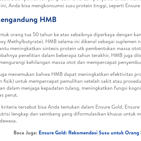
i ini, Anda bisa mengkonsumsi susu protein tinggi, seperti Ensure
Mengandung HMB
ntuk orang tua 50 tahun ke atas sebaiknya diperkaya dengan 
xy Methylbutyrate). HMB selama ini dikenal sebagai suplemen nu
tu meningkatkan sintesis protein utk pembentukan massa otot
bahnya penelitian dalam beberapa tahun terakhir, HMB juga d
 mengurangi kehilangan massa otot dan mempercepat penyembuh
juga menemukan bahwa HMB dapat meningkatkan efektivitas pro
an fisik) untuk mempercepat pemulihan setelah sakit atau prosed
an dalam menjaga kepadatan tulang, meningkatkan fungsi kogni
as perut.
kriteria tersebut bisa Anda temukan dalam Ensure Gold. Ensure 
utrisi lengkap dan seimbang yang diformulasikan khusus untuk
 dewasa.
Baca Juga:
Ensure Gold: Rekomendasi Susu untuk Orang