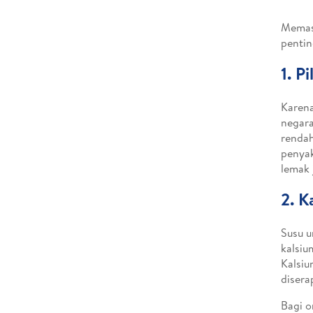
Memasu
pentin
1. P
Karena
negara
rendah
penyak
lemak 
2. K
Susu u
kalsiu
Kalsiu
disera
Bagi o