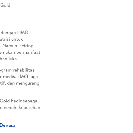
 Gold.
kandungan HMB
trisi untuk
. Namun, seiring
itemukan bermanfaat
an luka.
gram rehabilitasi
ur medis. HMB juga
tif, dan mengurangi
Gold hadir sebagai
 memenuhi kebutuhan
 Dewasa