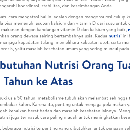
garuhi koordinasi, stabilitas, dan keseimbangan Anda.
satu cara mengatasi hal ini adalah dengan mengonsumsi cukup k
a bisa memenuhi asupan kalsium dan vitamin D dari susu untuk 
 makanan dengan kandungan vitamin D dan kalsium yang baik,
n
hkan orang dewasa seiring bertambahnya usia. Kedua
nutrisi
ini
menjaga kepadatan tulang, memelihara kekuatan otot, serta m
orosis, yaitu masalah kesehatan umum yang sering muncul pada 
butuhan Nutrisi Orang Tu
 Tahun ke Atas
ki usia 50 tahun, metabolisme tubuh akan melambat sehingga t
embakar kalori. Karena itu, penting untuk menjaga pola makan 
gah kenaikan berat badan dan masalah kesehatan lainnya. Me
utrisi juga termasuk cara paling mudah untuk meningkatkan kes
t beberapa nutrisi terpenting yang dibutuhkan untuk penuaan se