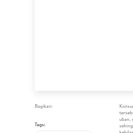
Bagikan:
Konsum
terseb
uban, 
Tags:
sehing
kehila