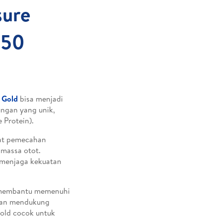
sure
 50
 Gold
bisa menjadi
ungan yang unik,
 Protein).
at pemecahan
 massa otot.
u menjaga kekuatan
ga membantu memenuhi
 dan mendukung
Gold cocok untuk