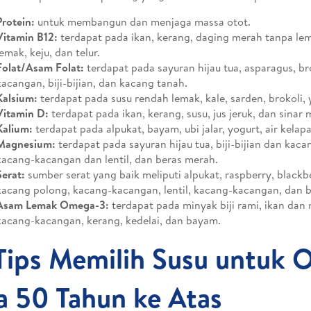
Protein:
untuk membangun dan menjaga massa otot.
Vitamin B12:
terdapat pada ikan, kerang, daging merah tanpa le
lemak, keju, dan telur.
Folat/Asam Folat:
terdapat pada sayuran hijau tua, asparagus, bro
kacangan, biji-bijian, dan kacang tanah.
Kalsium:
terdapat pada susu rendah lemak, kale, sarden, brokoli, 
Vitamin D:
terdapat pada ikan, kerang, susu, jus jeruk, dan sinar 
Kalium:
terdapat pada alpukat, bayam, ubi jalar, yogurt, air kelap
Magnesium:
terdapat pada sayuran hijau tua, biji-bijian dan kac
kacang-kacangan dan lentil, dan beras merah.
Serat:
sumber serat yang baik meliputi alpukat, raspberry, blackbe
kacang polong, kacang-kacangan, lentil, kacang-kacangan, dan bij
Asam Lemak Omega-3:
terdapat pada minyak biji rami, ikan dan 
kacang-kacangan, kerang, kedelai, dan bayam.
Tips Memilih Susu untuk 
a 50 Tahun ke Atas