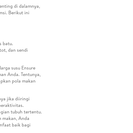
nting di dalamnya,
i. Berikut ini
s batu.
tot, dan sendi
Harga susu Ensure
man Anda. Tentunya,
rapkan pola makan
 jika diiringi
eraktivitas.
gian tubuh tertentu.
am makan, Anda
faat baik bagi