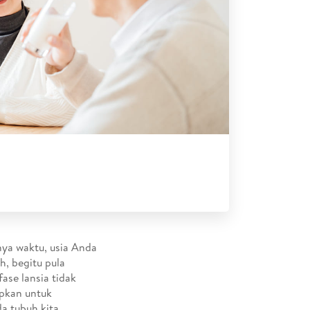
nya waktu, usia Anda
, begitu pula
ase lansia tidak
apkan untuk
a tubuh kita.