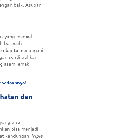
dengan baik. Asupan
it yang muncul
ah berbuah
 membantu menangani
ngan sendi bahkan
ng asam lemak
Perbedaannya
!
ehatan dan
 yang bisa
ahkan bisa menjadi
pat kandungan
Triple