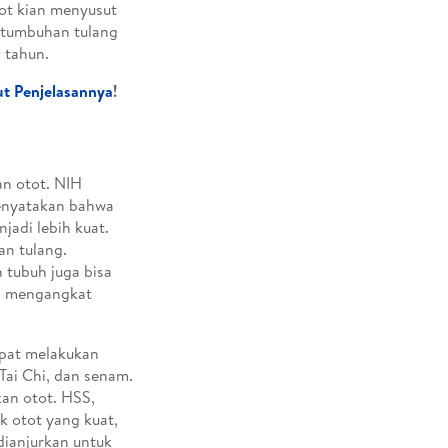
tot kian menyusut
ertumbuhan tulang
 tahun.
ut Penjelasannya
!
an otot. NIH
enyatakan bahwa
jadi lebih kuat.
an tulang.
 tubuh juga bisa
n mengangkat
apat melakukan
 Tai Chi, dan senam.
n otot. HSS,
k otot yang kuat,
 dianjurkan untuk