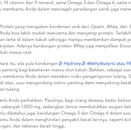
n
, 14 vitamin dan 9 mineral, serta Omega 3 dan Omega 6, serta n
 membantu Anda dalam mencegah peradangan sendi juga mer
 Protein
yang merupakan kombinasi unik dari
Casein
,
Whey
, dan
Anda bisa lebih mudah mencerna dan menyerap protein. Terlebih
an lama di dalam tubuh sehingga mampu memberikan dampak po
anjutan. Adanya kandungan protein
Whey
juga menjadikan Ensur
bah massa otot.
ara itu, ada pula kandungan
β-Hydroxy β-Methylbutyric
atau 
 penting bagi ketahanan massa otot tubuh. Bahkan, sebagai susu
 membantu Anda dalam menekan risiko pengeroposan tulang. S
s di atas, susu mengandung nutrisi penting demi menyokong kese
an tulang.
perlu Anda perhatikan. Pasalnya, bagi orang dewasa, kadar kalsi
 sebanyak 1.000 mg, sedangkan lansia membutuhkan asupan kal
rlu diketahui juga, kandungan Omega 3 dan Omega 6 dalam su
tu Anda dalam menghindari penyakit berat lainnya, seperti kol
ngan, dan tekanan darah tinggi.