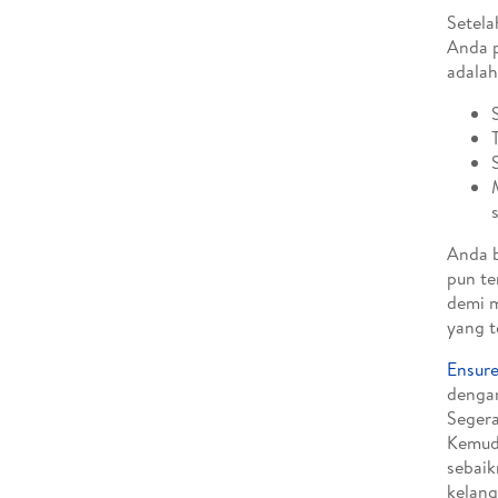
Setela
Anda p
adalah
Anda b
pun te
demi m
yang t
Ensur
dengan
Segera
Kemudi
sebaik
kelang