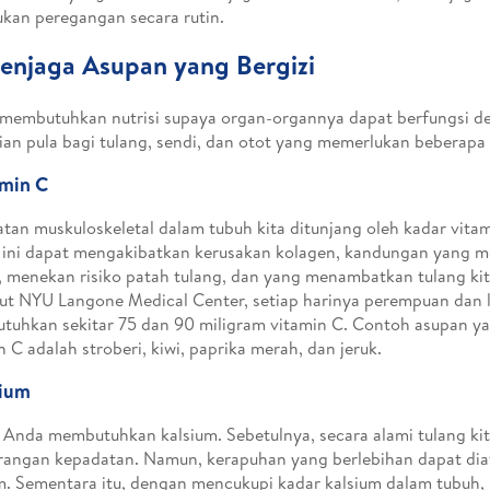
kan peregangan secara rutin.
enjaga Asupan yang Bergizi
membutuhkan nutrisi supaya organ-organnya dapat berfungsi de
an pula bagi tulang, sendi, dan otot yang memerlukan beberapa
amin C
tan muskuloskeletal dalam tubuh kita ditunjang oleh kadar vita
i ini dapat mengakibatkan kerusakan kolagen, kandungan yang
, menekan risiko patah tulang, dan yang menambatkan tulang kit
t NYU Langone Medical Center, setiap harinya perempuan dan la
uhkan sekitar 75 dan 90 miligram vitamin C. Contoh asupan ya
n C adalah stroberi, kiwi, paprika merah, dan jeruk.
sium
 Anda membutuhkan kalsium. Sebetulnya, secara alami tulang ki
angan kepadatan. Namun, kerapuhan yang berlebihan dapat diat
m. Sementara itu, dengan mencukupi kadar kalsium dalam tubuh, 