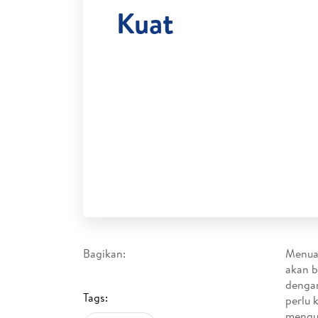
Kuat
Bagikan:
Menua 
akan b
dengan
Tags:
perlu 
mengua