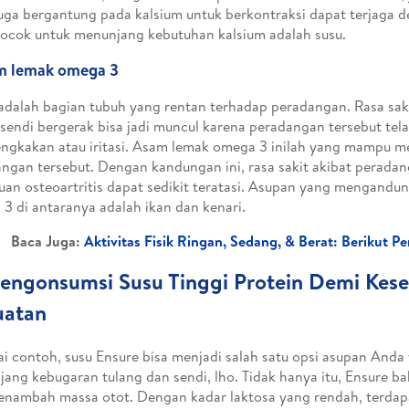
uga bergantung pada kalsium untuk berkontraksi dapat terjaga 
ocok untuk menunjang kebutuhan kalsium adalah susu.
m lemak omega 3
adalah bagian tubuh yang rentan terhadap peradangan. Rasa sak
 sendi bergerak bisa jadi muncul karena peradangan tersebut tel
ngkakan atau iritasi. Asam lemak omega 3 inilah yang mampu
ngan tersebut. Dengan kandungan ini, rasa sakit akibat perada
an osteoartritis dapat sedikit teratasi. Asupan yang mengandu
3 di antaranya adalah ikan dan kenari.
Baca Juga:
Aktivitas Fisik Ringan, Sedang, & Berat: Berikut 
engonsumsi Susu Tinggi Protein Demi Kes
uatan
i contoh, susu Ensure bisa menjadi salah satu opsi asupan Anda
ang kebugaran tulang dan sendi, lho. Tidak hanya itu, Ensure b
enambah massa otot. Dengan kadar laktosa yang rendah, terda