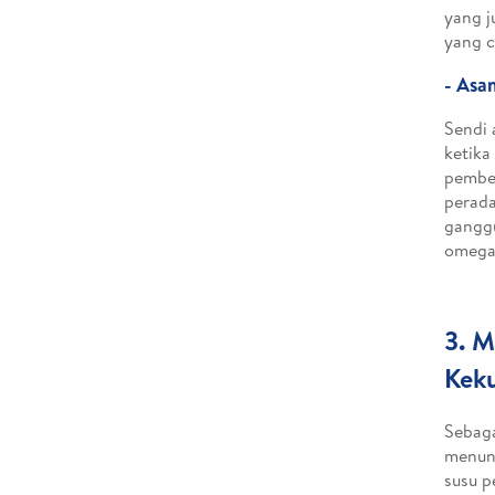
yang j
yang c
- Asa
Sendi 
ketika
pembe
perada
ganggu
omega 
3. M
Kek
Sebaga
menunj
susu p