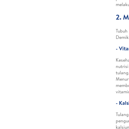
melaku
2. M
Tubuh 
Demiki
- Vit
Keseha
nutris
tulang
Menuru
membut
vitami
- Kal
Tulang
pengur
kalsiu