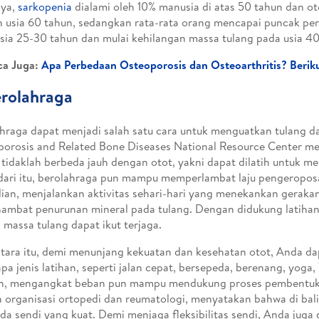
nya,
sarkopenia
dialami oleh 10% manusia di atas 50 tahun dan o
h usia 60 tahun, sedangkan rata-rata orang mencapai puncak p
sia 25-30 tahun dan mulai kehilangan massa tulang pada usia 40
ca Juga:
Apa Perbedaan Osteoporosis dan Osteoarthritis? Berik
erolahraga
hraga dapat menjadi salah satu cara untuk menguatkan tulang d
orosis and Related Bone Diseases National Resource Center m
 tidaklah berbeda jauh dengan otot, yakni dapat dilatih untuk men
dari itu, berolahraga pun mampu memperlambat laju pengeropos
an, menjalankan aktivitas sehari-hari yang menekankan gerakan
ambat penurunan mineral pada tulang. Dengan didukung latiha
 massa tulang dapat ikut terjaga.
ara itu, demi menunjang kekuatan dan kesehatan otot, Anda d
pa jenis latihan, seperti jalan cepat, bersepeda, berenang, yoga,
n, mengangkat beban pun mampu mendukung proses pembentuka
 organisasi ortopedi dan reumatologi, menyatakan bahwa di bali
ada sendi yang kuat. Demi menjaga fleksibilitas sendi, Anda juga