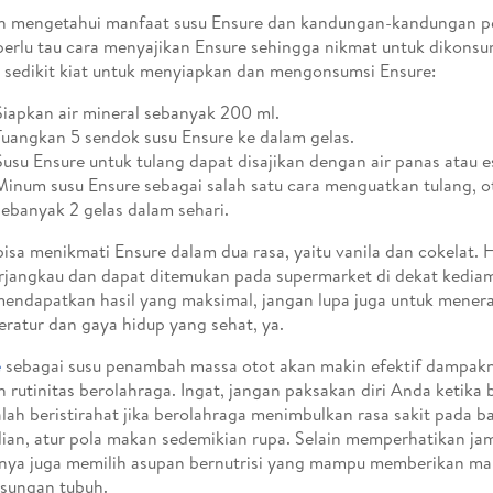
h mengetahui manfaat susu Ensure dan kandungan-kandungan pe
erlu tau cara menyajikan Ensure sehingga nikmat untuk dikonsums
 sedikit kiat untuk menyiapkan dan mengonsumsi Ensure:
Siapkan air mineral sebanyak 200 ml.
Tuangkan 5 sendok susu Ensure ke dalam gelas.
Susu Ensure untuk tulang dapat disajikan dengan air panas atau e
Minum susu Ensure sebagai salah satu cara menguatkan tulang, o
sebanyak 2 gelas dalam sehari.
isa menikmati Ensure dalam dua rasa, yaitu vanila dan cokelat. 
rjangkau dan dapat ditemukan pada supermarket di dekat kedia
endapatkan hasil yang maksimal, jangan lupa juga untuk mene
eratur dan gaya hidup yang sehat, ya.
e
sebagai susu penambah massa otot akan makin efektif dampaknya
 rutinitas berolahraga. Ingat, jangan paksakan diri Anda ketika b
lah beristirahat jika berolahraga menimbulkan rasa sakit pada ba
an, atur pola makan sedemikian rupa. Selain memperhatikan j
nya juga memilih asupan bernutrisi yang mampu memberikan man
sungan tubuh.