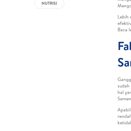
NUTRISI
Mengo
Lebih 
efekti
Baca le
Fa
Sa
Gang
sudah 
hal ya
Sement
Apabil
rendah
ketida