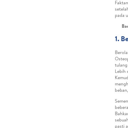
Fakta
setela
pada u
Ba
1. B
Berola
Osteop
tulang
Lebih 
Kemudi
mengh
beban,
Sement
bebera
Bahka
sebuah
pasti 