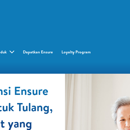
oduk
Dapatkan Ensure
Loyalty Program​
si Ensure
tuk Tulang,
ot yang