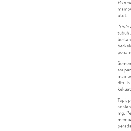
Protei
mampu
otot.
Triple
tubuh 
bertah
berkel
penam
Sement
asupan
mampu
dituli
kekuat
Tapi, 
adalah
mg. Pe
memban
perada