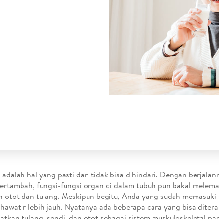
adalah hal yang pasti dan tidak bisa dihindari. Dengan berjalan
ertambah, fungsi-fungsi organ di dalam tubuh pun bakal melemah
 otot dan tulang. Meskipun begitu, Anda yang sudah memasuki f
khawatir lebih jauh. Nyatanya ada beberapa cara yang bisa diter
tkan tulang, sendi, dan otot sebagai sistem muskuloskeletal pad