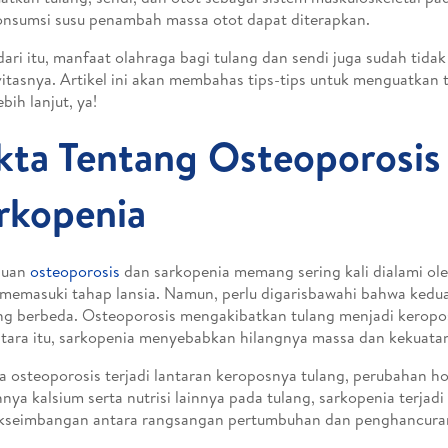
nsumsi susu penambah massa otot dapat diterapkan.
dari itu, manfaat olahraga bagi tulang dan sendi juga sudah tidak
vitasnya. Artikel ini akan membahas tips-tips untuk menguatkan 
bih lanjut, ya!
kta Tentang Osteoporosis
rkopenia
guan
osteoporosis
dan sarkopenia memang sering kali dialami ol
memasuki tahap lansia. Namun, perlu digarisbawahi bahwa ked
ng berbeda. Osteoporosis mengakibatkan tulang menjadi keropos
ara itu, sarkopenia menyebabkan hilangnya massa dan kekuatan
a osteoporosis terjadi lantaran keroposnya tulang, perubahan h
nya kalsium serta nutrisi lainnya pada tulang, sarkopenia terjadi
kseimbangan antara rangsangan pertumbuhan dan penghancuran 