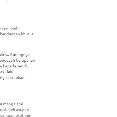
ngan baik.
 kandungan khusus.
min C. Kurangnya
 mencegah kerapuhan
a kepada sendi.
ki-laki
ng sarat akan
ta mengalami
asi oleh asupan
jaringan otot pun