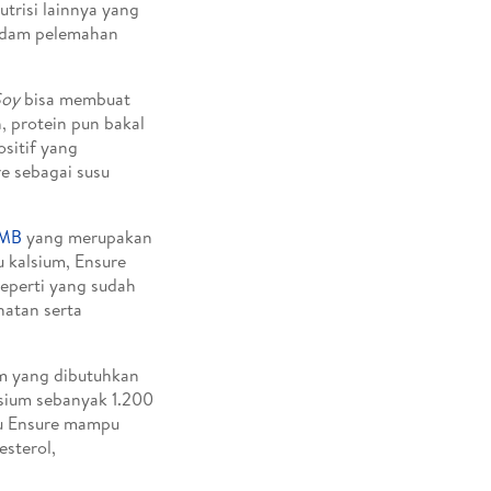
utrisi lainnya yang
edam pelemahan
Soy
bisa membuat
, protein pun bakal
sitif yang
e sebagai susu
HMB
yang merupakan
 kalsium, Ensure
eperti yang sudah
hatan serta
um yang dibutuhkan
sium sebanyak 1.200
su Ensure mampu
esterol,