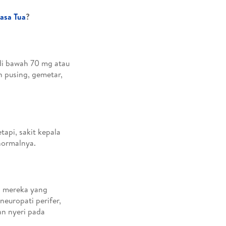
asa Tua
?
di bawah 70 mg atau
 pusing, gemetar,
api, sakit kepala
normalnya.
a mereka yang
neuropati perifer,
n nyeri pada