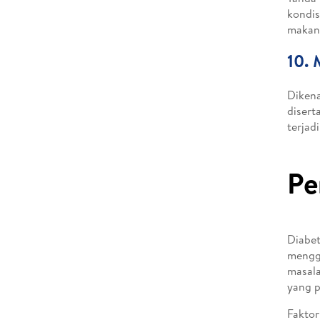
kondis
makana
10. 
Dikena
disert
terjad
Pe
Diabet
menggu
masala
yang p
Faktor