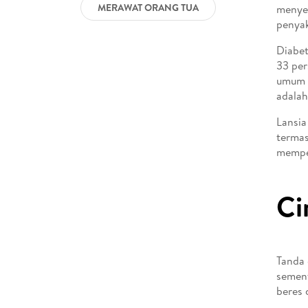
MERAWAT ORANG TUA
menyeb
penyak
Diabet
33 per
umum a
adalah
Lansia
termas
mempel
Ci
Tanda 
sement
beres 