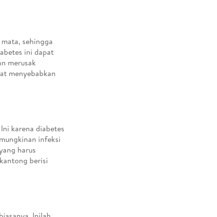
a mata, sehingga
iabetes ini dapat
an merusak
apat menyebabkan
 Ini karena diabetes
mungkinan infeksi
 yang harus
kantong berisi
biasanya. Inilah