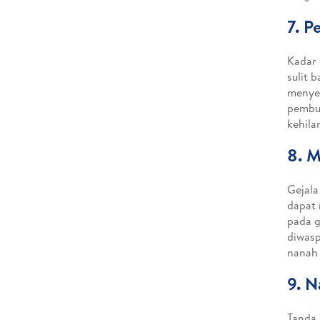
7. P
Kadar 
sulit 
menye
pembul
kehila
8. M
Gejala
dapat
pada g
diwasp
nanah 
9. 
Tanda 