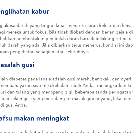
englihatan kabur
glukosa darah yang tinggi dapat menarik cairan keluar dari lens
bagi mereka untuk fokus. Bila tidak diobati dengan benar, gejala d
babkan pembentukan pembuluh darah baru di belakang retina d
uh darah yang ada. Jika dibiarkan terus menerus, kondisi ini d
ngan penglihatan sebagian atau seluruhnya.
asalah gusi
 lain diabetes pada lansia adalah gusi merah, bengkak, dan nyeri.
 membahayakan sistem kekebalan tubuh Anda, meningkatkan ke
usi dan tulang yang menopang gigi. Beberapa tanda peringatan
adai selain gusi yang meradang termasuk gigi goyang, luka, dan 
di gusi Anda.
Nafsu makan meningkat
peringatan diabetes lainnya pada manula adalah lebih lapar dari 