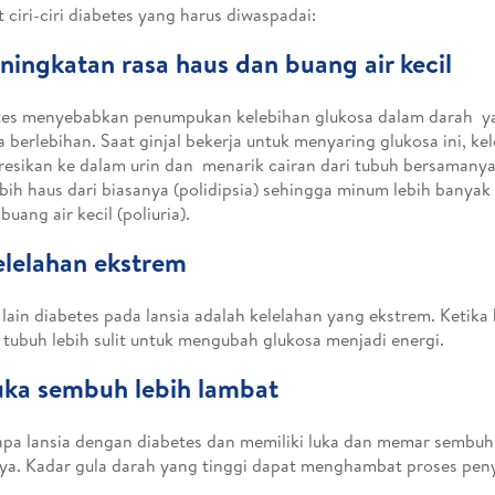
t ciri-ciri diabetes yang harus diwaspadai:
eningkatan rasa haus dan buang air kecil
tes menyebabkan penumpukan kelebihan glukosa dalam darah y
a berlebihan. Saat ginjal bekerja untuk menyaring glukosa ini, ke
resikan ke dalam urin dan menarik cairan dari tubuh bersamany
ebih haus dari biasanya (polidipsia) sehingga minum lebih banyak 
buang air kecil (poliuria).
elelahan ekstrem
 lain diabetes pada lansia adalah kelelahan yang ekstrem. Ketika
, tubuh lebih sulit untuk mengubah glukosa menjadi energi.
uka sembuh lebih lambat
pa lansia dengan diabetes dan memiliki luka dan memar sembuh 
ya. Kadar gula darah yang tinggi dapat menghambat proses pe