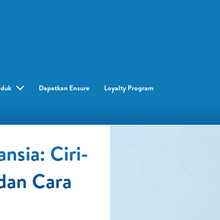
oduk
Dapatkan Ensure
Loyalty Program​
nsia: Ciri-
 dan Cara