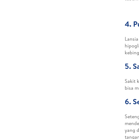
4. P
Lansia
hipogl
kebing
5. S
Sakit 
bisa m
6. S
Seteng
mender
yang d
tangan