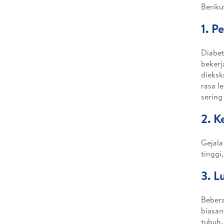
Beriku
1. P
Diabe
bekerj
dieksk
rasa l
sering 
2. K
Gejala
tinggi
3. L
Bebera
biasan
tubuh.