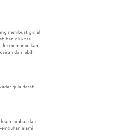
ang membuat ginjal
lebihan glukosa
a. Ini memunculkan
cairan dan lebih
 kadar gula darah
lebih lambat dari
nyembuhan alami