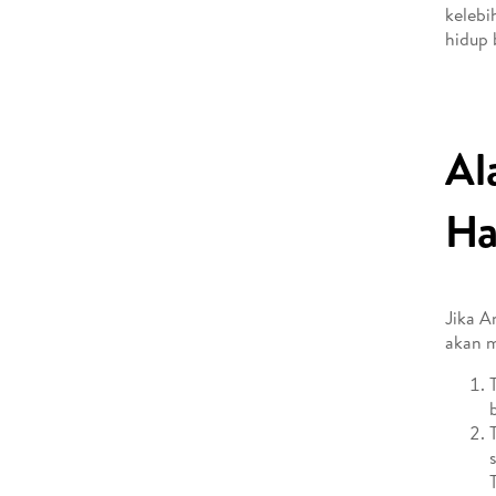
kelebi
hidup 
Al
Ha
Jika A
akan m