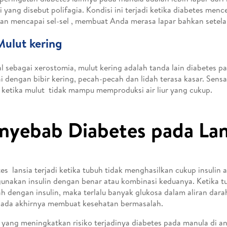
i yang disebut polifagia. Kondisi ini terjadi ketika diabetes men
n mencapai sel-sel , membuat Anda merasa lapar bahkan setel
Mulut kering
l sebagai xerostomia, mulut kering adalah tanda lain diabetes pad
ai dengan bibir kering, pecah-pecah dan lidah terasa kasar. Sensa
i ketika mulut tidak mampu memproduksi air liur yang cukup.
nyebab Diabetes pada Lan
es lansia terjadi ketika tubuh tidak menghasilkan cukup insulin 
nakan insulin dengan benar atau kombinasi keduanya. Ketika t
h dengan insulin, maka terlalu banyak glukosa dalam aliran darah
ada akhirnya membuat kesehatan bermasalah.
 yang meningkatkan risiko terjadinya diabetes pada manula di an