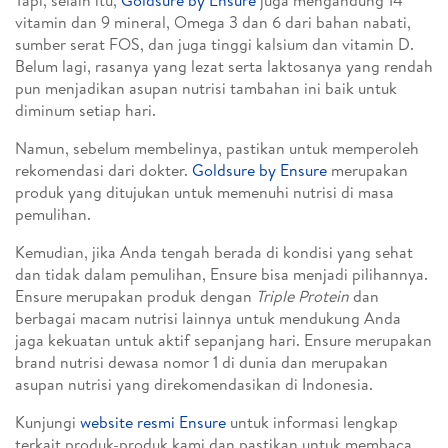
Tapi, selain itu,
Goldsure by Ensure
juga mengandung 14
vitamin dan 9 mineral, Omega 3 dan 6 dari bahan nabati,
sumber serat FOS, dan juga tinggi kalsium dan vitamin D.
Belum lagi, rasanya yang lezat serta laktosanya yang rendah
pun menjadikan asupan nutrisi tambahan ini baik untuk
diminum setiap hari.
Namun, sebelum membelinya, pastikan untuk memperoleh
rekomendasi dari dokter.
Goldsure by Ensure
merupakan
produk yang ditujukan untuk memenuhi nutrisi di masa
pemulihan.
Kemudian, jika Anda tengah berada di kondisi yang sehat
dan tidak dalam pemulihan, Ensure bisa menjadi pilihannya.
Ensure merupakan produk dengan
Triple Protein
dan
berbagai macam nutrisi lainnya untuk mendukung Anda
jaga kekuatan untuk aktif sepanjang hari. Ensure merupakan
brand nutrisi dewasa nomor 1 di dunia dan merupakan
asupan nutrisi yang direkomendasikan di Indonesia.
Kunjungi
website resmi Ensure
untuk informasi lengkap
terkait produk-produk kami dan pastikan untuk membaca