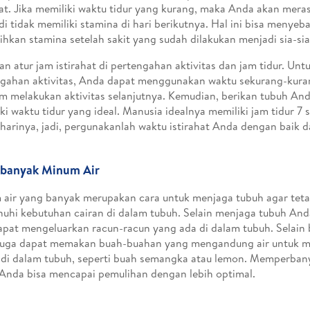
hat. Jika memiliki waktu tidur yang kurang, maka Anda akan mera
adi tidak memiliki stamina di hari berikutnya. Hal ini bisa menye
hkan stamina setelah sakit yang sudah dilakukan menjadi sia-si
an atur jam istirahat di pertengahan aktivitas dan jam tidur. Untu
gahan aktivitas, Anda dapat menggunakan waktu sekurang-kura
m melakukan aktivitas selanjutnya. Kemudian, berikan tubuh An
ki waktu tidur yang ideal. Manusia idealnya memiliki jam tidur 7 
 harinya, jadi, pergunakanlah waktu istirahat Anda dengan baik d
rbanyak Minum Air
air yang banyak merupakan cara untuk menjaga tubuh agar tetap
hi kebutuhan cairan di dalam tubuh. Selain menjaga tubuh Anda 
apat mengeluarkan racun-racun yang ada di dalam tubuh. Selain 
juga dapat memakan buah-buahan yang mengandung air untuk 
 di dalam tubuh, seperti buah semangka atau lemon. Memperbany
Anda bisa mencapai pemulihan dengan lebih optimal.