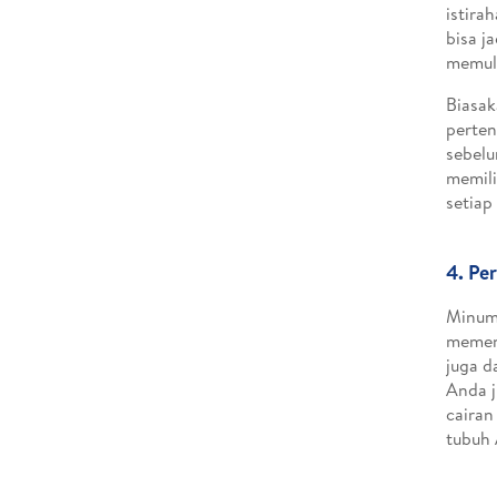
istira
bisa j
memuli
Biasak
perten
sebelu
memili
setiap
4. Pe
Minum 
memenu
juga d
Anda 
cairan
tubuh 