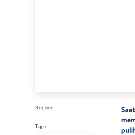
Bagikan:
Saat
memb
Tags:
puli