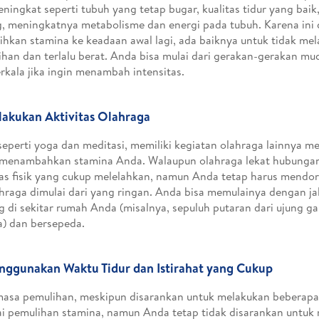
ningkat seperti tubuh yang tetap bugar, kualitas tidur yang baik,
, meningkatnya metabolisme dan energi pada tubuh. Karena ini
hkan stamina ke keadaan awal lagi, ada baiknya untuk tidak me
ihan dan terlalu berat. Anda bisa mulai dari gerakan-gerakan mu
rkala jika ingin menambah intensitas.
lakukan Aktivitas Olahraga
eperti yoga dan meditasi, memiliki kegiatan olahraga lainnya m
 menambahkan stamina Anda. Walaupun olahraga lekat hubunga
tas fisik yang cukup melelahkan, namun Anda tetap harus mendor
hraga dimulai dari yang ringan. Anda bisa memulainya dengan ja
g di sekitar rumah Anda (misalnya, sepuluh putaran dari ujung g
a) dan bersepeda.
nggunakan Waktu Tidur dan Istirahat yang Cukup
asa pemulihan, meskipun disarankan untuk melakukan beberapa a
i pemulihan stamina, namun Anda tetap tidak disarankan untu