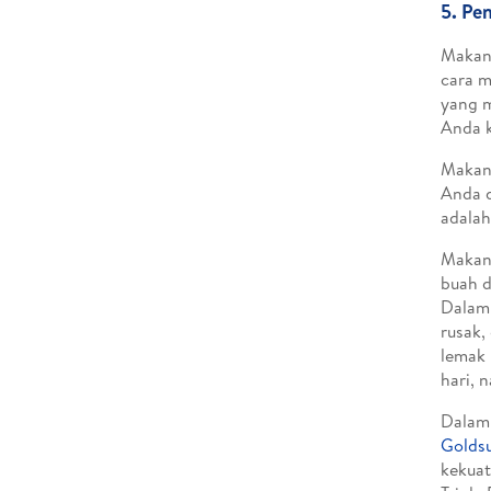
5. Pe
Makan 
cara m
yang m
Anda k
Makana
Anda d
adalah
Makan-
buah d
Dalam 
rusak,
lemak 
hari, 
Dalam 
Goldsu
kekuat