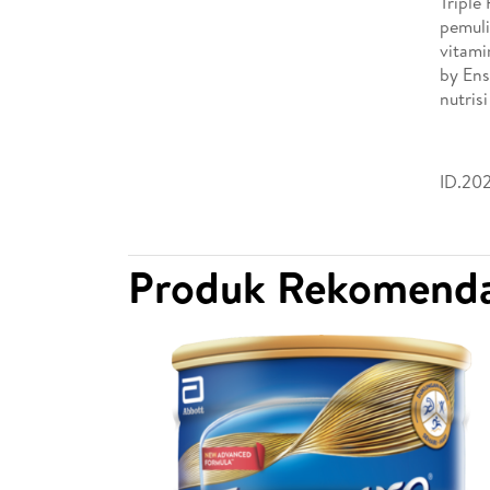
Triple
pemuli
vitami
by Ens
nutris
ID.202
Produk Rekomenda