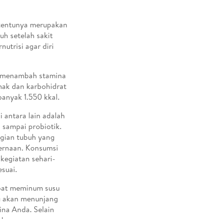
 tentunya merupakan
uh setelah sakit
utrisi agar diri
at menambah stamina
mak dan karbohidrat
banyak 1.550 kkal.
 antara lain adalah
 sampai probiotik.
agian tubuh yang
cernaan. Konsumsi
kegiatan sehari-
suai.
apat meminum susu
tu akan menunjang
ina Anda. Selain