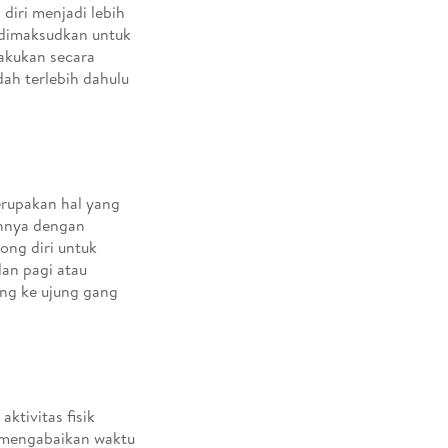
 diri menjadi lebih
 dimaksudkan untuk
lakukan secara
dah terlebih dahulu
erupakan hal yang
nnya dengan
ong diri untuk
lan pagi atau
ang ke ujung gang
ktivitas fisik
k mengabaikan waktu