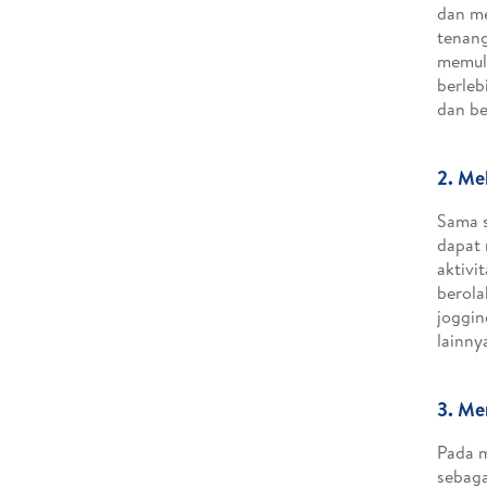
dan me
tenang
memuli
berleb
dan be
2. Me
Sama s
dapat
aktivi
berola
joggin
lainny
3. Me
Pada m
sebaga