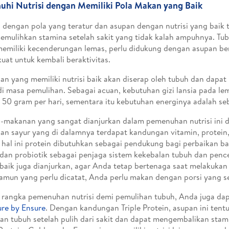
nuhi Nutrisi dengan Memiliki Pola Makan yang Baik
dengan pola yang teratur dan asupan dengan nutrisi yang baik
emulihkan stamina setelah sakit yang tidak kalah ampuhnya. Tub
emiliki kecenderungan lemas, perlu didukung dengan asupan bern
uat untuk kembali beraktivitas.
n yang memiliki nutrisi baik akan diserap oleh tubuh dan dap
i masa pemulihan. Sebagai acuan, kebutuhan gizi lansia pada le
 50 gram per hari, sementara itu kebutuhan energinya adalah se
makanan yang sangat dianjurkan dalam pemenuhan nutrisi ini di
an sayur yang di dalamnya terdapat kandungan vitamin, protein,
hal ini protein dibutuhkan sebagai pendukung bagi perbaikan b
 dan probiotik sebagai penjaga sistem kekebalan tubuh dan pen
baik juga dianjurkan, agar Anda tetap bertenaga saat melakukan 
namun yang perlu dicatat, Anda perlu makan dengan porsi yang se
rangka pemenuhan nutrisi demi pemulihan tubuh, Anda juga d
re by Ensure
. Dengan kandungan Triple Protein, asupan ini ten
an tubuh setelah pulih dari sakit dan dapat mengembalikan stam