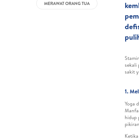
kemb
MERAWAT ORANG TUA
pemu
defi
puli
Stamin
sekali
sakit 
1. Me
Yoga d
Manfaa
hidup 
pikira
Ketika