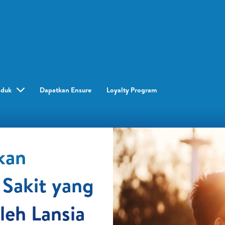
oduk
Dapatkan Ensure
Loyalty Program​
kan
 Sakit yang
leh Lansia