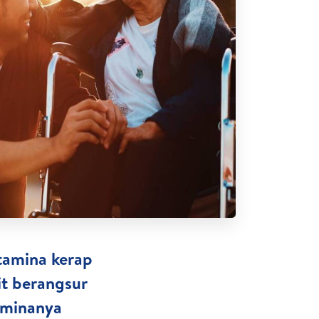
stamina kerap
it berangsur
aminanya