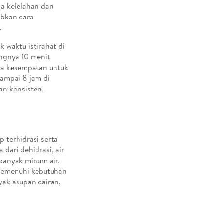
sa kelelahan dan
babkan cara
a.
k waktu istirahat di
ngnya 10 menit
da kesempatan untuk
sampai 8 jam di
an konsisten.
 terhidrasi serta
dari dehidrasi, air
banyak minum air,
memenuhi kebutuhan
ak asupan cairan,