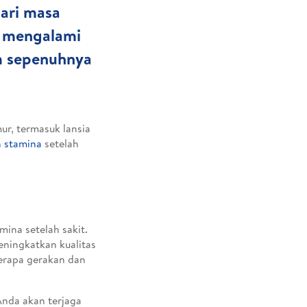
dari masa
n mengalami
um sepenuhnya
ur, termasuk lansia
 stamina
setelah
ina setelah sakit.
eningkatkan kualitas
berapa gerakan dan
Anda akan terjaga