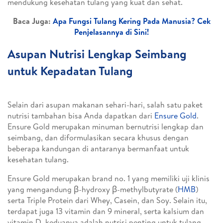
mendukung kesehatan tulang yang kuat dan sehat.
Baca Juga:
Apa Fungsi Tulang Kering Pada Manusia? Cek
Penjelasannya di Sini!
Asupan Nutrisi Lengkap Seimbang
untuk Kepadatan Tulang
Selain dari asupan makanan sehari-hari, salah satu paket
nutrisi tambahan bisa Anda dapatkan dari
Ensure Gold
.
Ensure Gold merupakan minuman bernutrisi lengkap dan
seimbang, dan diformulasikan secara khusus dengan
beberapa kandungan di antaranya bermanfaat untuk
kesehatan tulang.
Ensure Gold merupakan brand no. 1 yang memiliki uji klinis
yang mengandung ꞵ-hydroxy ꞵ-methylbutyrate (
HMB
)
serta Triple Protein dari Whey, Casein, dan Soy. Selain itu,
terdapat juga 13 vitamin dan 9 mineral, serta kalsium dan
vitamin D, keduanya adalah nutrisi penting untuk tulang