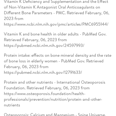
Vitamin K Deficiency and Supplementation and the Effect
of Non-Vitamin K Antagonist Oral Anticoagulants on
Different Bone Parameters - PMC. Retrieved February, 06,
2023 from
https://www.ncbi.nlm.nih.gov/pmc/articles/PMC6955144/
Vitamin K and bone health in older adults - PubMed Gov.
Retrieved February, 06, 2023 from
https://pubmed.ncbi.nlm.nih.gov/24597993/
Protein intake: effects on bone mineral density and the rate
of bone loss in elderly women - PubMed Gov. Retrieved
February, 06, 2023 from
https://pubmed.ncbi.nlm.nih.gov/12791633/
Protein and other nutrients - International Osteoporosis
Foundation. Retrieved February, 06, 2023 from
https://www.osteoporosis.foundation/health-
professionals/prevention/nutrition/protein-and-other-
nutrients
Osteoporosis: Calcium and Magnesium - Spine Universe.