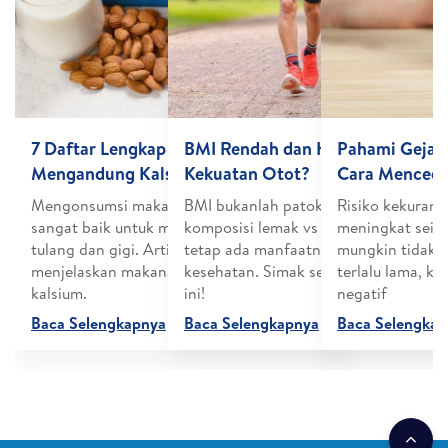
7 Daftar Lengkap Makanan yang
BMI Rendah dan Hubungannya d
Pahami Gejal
Mengandung Kalsium
Kekuatan Otot?
Cara Mencegah
Mengonsumsi makanan berkalsium tinggi
BMI bukanlah patokan untuk Anda me
Risiko kekurang
sangat baik untuk menjaga kesehatan
komposisi lemak vs otot di tubuh, na
meningkat seir
tulang dan gigi. Artikel ini akan
tetap ada manfaatnya untuk kondisi
mungkin tidak di
menjelaskan makanan yang mengandung
kesehatan. Simak selengkapnya di arti
terlalu lama, ko
kalsium.
ini!
negatif
Baca Selengkapnya
Baca Selengkapnya
Baca Selengka