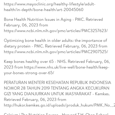
https://www.mayoclinic.org/healthy-lifestyle/adult-
health/in-depth/bone-health/art-20045060
Bone Health Nutrition Issues in Aging - PMC. Retrieved
February, 06, 2023 from
https://www.ncbi.nlm.nih.gov/pmc/articles/PMC3257623/
Optimizing bone health in older adults: the importance of
dietary protein - PMC. Retrieved February, 06, 2023 from
https://www.ncbi.nlm.nih.gov/pmc/articles/PMC2907525/
Keep bones healthy over 65 - NHS. Retrieved February, 06,
2023 from https://www.nhs.uk/live-well/bone-health/keep-
your-bones-strong-over-65/
PERATURAN MENTERI KESEHATAN REPUBLIK INDONESIA
NOMOR 28 TAHUN 2019 TENTANG ANGKA KECUKUPAN
GIZI YANG DIANJURKAN UNTUK MASYARAKAT - Kemkes.
Retrieved February, 06, 2023 from
http://hukor.kemkes.go.id/uploads/produk_hukum/PMK_No__
Calcium | The Nutrition Source - Harvard T.H. Chan School