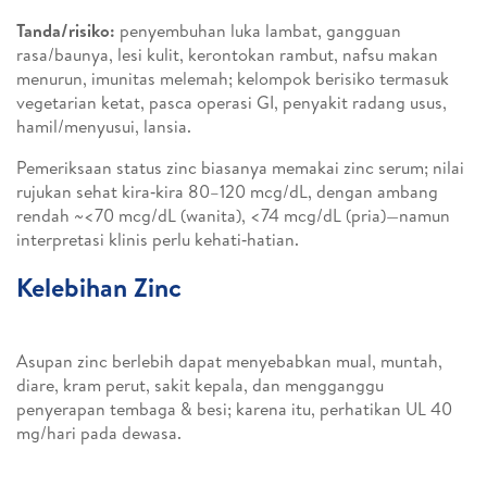
Tanda/risiko:
penyembuhan luka lambat, gangguan
rasa/baunya, lesi kulit, kerontokan rambut, nafsu makan
menurun, imunitas melemah; kelompok berisiko termasuk
vegetarian ketat, pasca operasi GI, penyakit radang usus,
hamil/menyusui, lansia.
Pemeriksaan status zinc biasanya memakai zinc serum; nilai
rujukan sehat kira‑kira 80–120 mcg/dL, dengan ambang
rendah ~<70 mcg/dL (wanita), <74 mcg/dL (pria)—namun
interpretasi klinis perlu kehati‑hatian.
Kelebihan Zinc
Asupan zinc berlebih dapat menyebabkan mual, muntah,
diare, kram perut, sakit kepala, dan mengganggu
penyerapan tembaga & besi; karena itu, perhatikan UL 40
mg/hari pada dewasa.