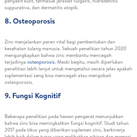
penyakit kulit, termasuk jerawat vulgaris, hidradenitis
suppurativa, dan dermatitis atopik.
8. Osteoporosis
Zinc menjalankan peran vital bagi pembentukan dan
kesehatan tulang manusia. Sebuah penelitian tahun 2020
mengungkapkan bahwa zinc membantu mencegah
terjadinya
osteoporosis
. Meski begitu, masih diperlukan
penelitian lebih lanjut untuk mengetahui secara jelas apakah
suplementasi seng bisa mencegah atau mengobati
osteoporosis.
9. Fungsi Kognitif
Beberapa penelitian pada hewan pengerat menunjukkan
bahwa zinc bisa meningkatkan fungsi kognitif. Studi tahun
2017 pada tikus yang diberikan suplemen zinc, berkinerja
lebih baik dalam tugas yang melibatkan pikiran dan memori.