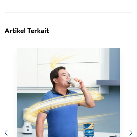
Artikel Terkait
Previous
N