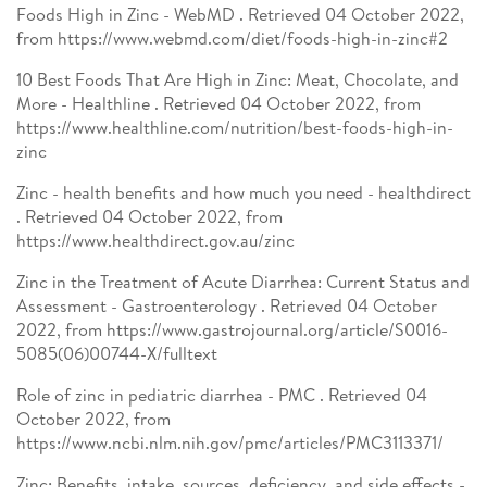
Foods High in Zinc - WebMD . Retrieved 04 October 2022,
from https://www.webmd.com/diet/foods-high-in-zinc#2
10 Best Foods That Are High in Zinc: Meat, Chocolate, and
More - Healthline . Retrieved 04 October 2022, from
https://www.healthline.com/nutrition/best-foods-high-in-
zinc
Zinc - health benefits and how much you need - healthdirect
. Retrieved 04 October 2022, from
https://www.healthdirect.gov.au/zinc
Zinc in the Treatment of Acute Diarrhea: Current Status and
Assessment - Gastroenterology . Retrieved 04 October
2022, from https://www.gastrojournal.org/article/S0016-
5085(06)00744-X/fulltext
Role of zinc in pediatric diarrhea - PMC . Retrieved 04
October 2022, from
https://www.ncbi.nlm.nih.gov/pmc/articles/PMC3113371/
Zinc: Benefits, intake, sources, deficiency, and side effects -