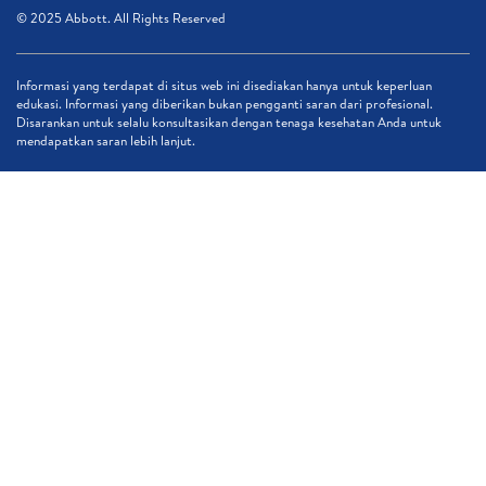
© 2025 Abbott. All Rights Reserved
Informasi yang terdapat di situs web ini disediakan hanya untuk keperluan
edukasi. Informasi yang diberikan bukan pengganti saran dari profesional.
Disarankan untuk selalu konsultasikan dengan tenaga kesehatan Anda untuk
mendapatkan saran lebih lanjut.