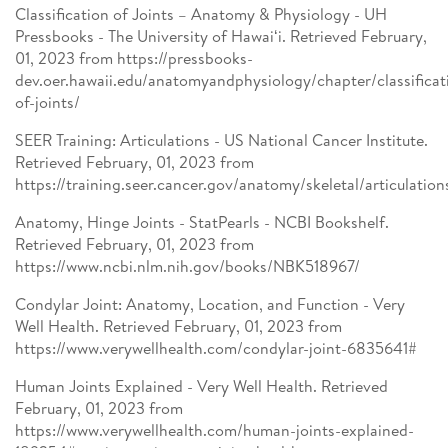
Classification of Joints – Anatomy & Physiology - UH
Pressbooks - The University of Hawaiʻi. Retrieved February,
01, 2023 from https://pressbooks-
dev.oer.hawaii.edu/anatomyandphysiology/chapter/classificat
of-joints/
SEER Training: Articulations - US National Cancer Institute.
Retrieved February, 01, 2023 from
https://training.seer.cancer.gov/anatomy/skeletal/articulatio
Anatomy, Hinge Joints - StatPearls - NCBI Bookshelf.
Retrieved February, 01, 2023 from
https://www.ncbi.nlm.nih.gov/books/NBK518967/
Condylar Joint: Anatomy, Location, and Function - Very
Well Health. Retrieved February, 01, 2023 from
https://www.verywellhealth.com/condylar-joint-6835641#
Human Joints Explained - Very Well Health. Retrieved
February, 01, 2023 from
https://www.verywellhealth.com/human-joints-explained-