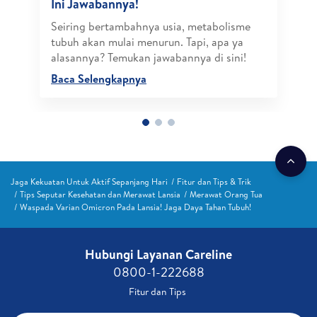
Ini Jawabannya!
Seiring bertambahnya usia, metabolisme
tubuh akan mulai menurun. Tapi, apa ya
alasannya? Temukan jawabannya di sini!
Baca Selengkapnya
Jaga Kekuatan Untuk Aktif Sepanjang Hari
Fitur dan Tips & Trik
Tips Seputar Kesehatan dan Merawat Lansia
Merawat Orang Tua
Waspada Varian Omicron Pada Lansia! Jaga Daya Tahan Tubuh!
Hubungi Layanan Careline​
0800-1-222688​
Fitur dan Tips ​