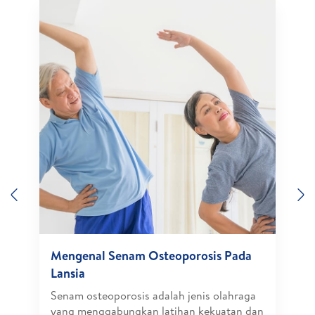
Previous
N
Mengenal Senam Osteoporosis Pada
Lansia
Senam osteoporosis adalah jenis olahraga
yang menggabungkan latihan kekuatan dan