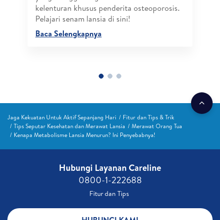
kelenturan khusus penderita osteoporosis.
Pelajari senam lansia di sini!
Baca Selengkapnya
Jaga Kekuatan Untuk Aktif Sepanjang Hari
Fitur dan Tips & Trik
Tips Seputar Kesehatan dan Merawat Lansia
Merawat Orang Tua
Kenapa Metabolisme Lansia Menurun? Ini Penyebabnya!
Hubungi Layanan Careline​
0800-1-222688​
Fitur dan Tips ​