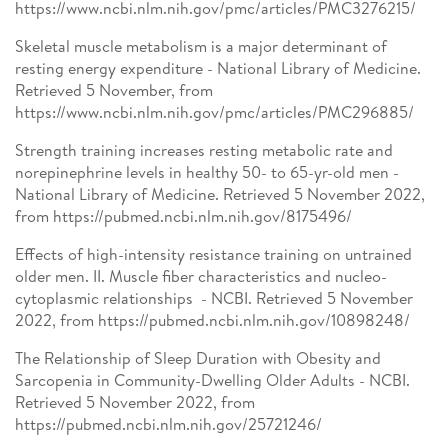
https://www.ncbi.nlm.nih.gov/pmc/articles/PMC3276215/
Skeletal muscle metabolism is a major determinant of
resting energy expenditure - National Library of Medicine.
Retrieved 5 November, from
https://www.ncbi.nlm.nih.gov/pmc/articles/PMC296885/
Strength training increases resting metabolic rate and
norepinephrine levels in healthy 50- to 65-yr-old men -
National Library of Medicine. Retrieved 5 November 2022,
from https://pubmed.ncbi.nlm.nih.gov/8175496/
Effects of high-intensity resistance training on untrained
older men. II. Muscle fiber characteristics and nucleo-
cytoplasmic relationships - NCBI. Retrieved 5 November
2022, from https://pubmed.ncbi.nlm.nih.gov/10898248/
The Relationship of Sleep Duration with Obesity and
Sarcopenia in Community-Dwelling Older Adults - NCBI.
Retrieved 5 November 2022, from
https://pubmed.ncbi.nlm.nih.gov/25721246/