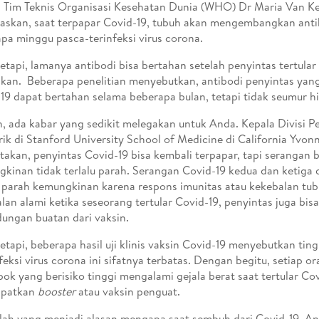
 Tim Teknis Organisasi Kesehatan Dunia (WHO) Dr Maria Van K
askan, saat terpapar Covid-19, tubuh akan mengembangkan anti
pa minggu pasca-terinfeksi virus corona.
etapi, lamanya antibodi bisa bertahan setelah penyintas tertular
ikan. Beberapa penelitian menyebutkan, antibodi penyintas yan
19 dapat bertahan selama beberapa bulan, tetapi tidak seumur h
 ada kabar yang sedikit melegakan untuk Anda. Kepala Divisi P
rik di Stanford University School of Medicine di California Yvo
akan, penyintas Covid-19 bisa kembali terpapar, tapi serangan 
kinan tidak terlalu parah. Serangan Covid-19 kedua dan ketiga 
u parah kemungkinan karena respons imunitas atau kekebalan tub
lan alami ketika seseorang tertular Covid-19, penyintas juga bi
dungan buatan dari vaksin.
etapi, beberapa hasil uji klinis vaksin Covid-19 menyebutkan tin
nfeksi virus corona ini sifatnya terbatas. Dengan begitu, setiap o
ok yang berisiko tinggi mengalami gejala berat saat tertular Cov
patkan
booster
atau vaksin penguat.
ilah yang menjadi alasan mengapa saat sembuh dari Covid-19, A