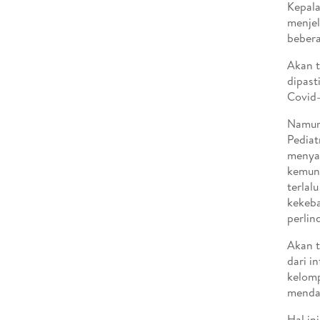
Kepala
menjel
bebera
Akan t
dipast
Covid-
Namun,
Pediat
menyat
kemung
terlal
kekeba
perlin
Akan t
dari i
kelomp
menda
Hal in