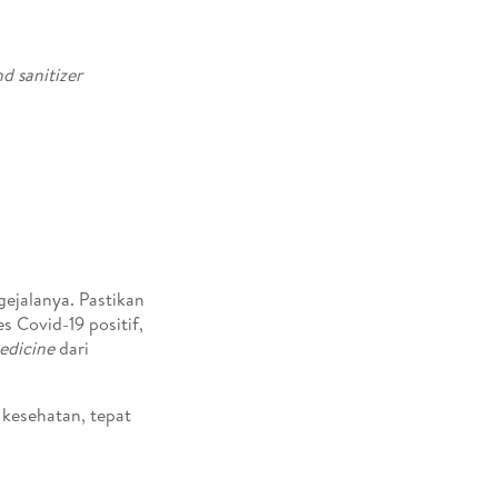
d sanitizer
ejalanya. Pastikan
s Covid-19 positif,
edicine
dari
n kesehatan, tepat