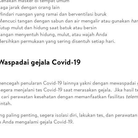
Kenakan masker di tempat umum
Jaga jarak dengan orang lain
Hindari ruangan yang ramai dan berventilasi buruk
Mencuci tangan dengan sabun dan air mengalir atau gunakan
han
Tutup mulut dan hidung saat batuk atau bersin
Jangan menyentuh hidung, mulut, atau wajah Anda
Bersihkan permukaan yang sering disentuh setiap hari.
Waspadai gejala Covid-19
encegah penularan Covid-19 lainnya yakni dengan mewaspadai g
egera menjalani tes Covid-19 saat merasakan gejala. Jika hasil te
 cari perawatan kesehatan dengan memanfaatkan fasilitas
telem
ntah.
ng paling penting, segera isolasi diri, lakukan tes, dan perawata
h Anda mengalami gejala Covid-19.