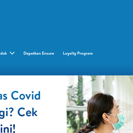
oduk
Dapatkan Ensure
Loyalty Program​
as Covid
agi? Cek
ni!