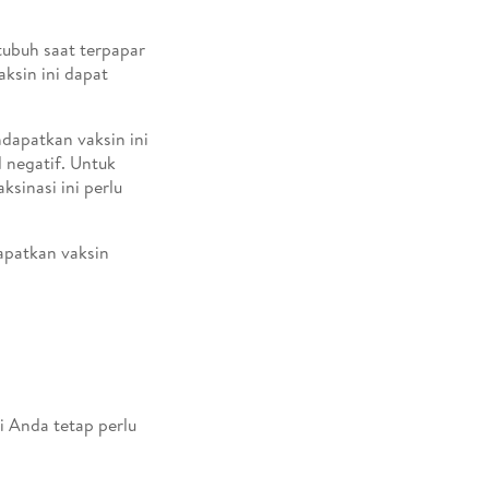
tubuh saat terpapar
aksin ini dapat
dapatkan vaksin ini
 negatif. Untuk
sinasi ini perlu
apatkan vaksin
i Anda tetap perlu