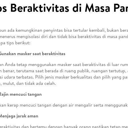
ps Beraktivitas di Masa P
un ada kemungkinan penyintas bisa tertular kembali, bukan ber
menerus mengisolasi diri dan tidak bisa beraktivitas di masa pan
pa tips berikut:
Gunakan masker saat beraktivitas
an Anda tetap menggunakan masker saat beraktivitas di luar r
 benar, terutama saat berada di ruang publik, ruangan tertutup
asi udara terbatas. Pilih jenis masker berkualitas dan pilih yang p
, mulut, dan tidak ada celah.
Rajin mencuci tangan
an kerap mencuci tangan dengan air mengalir serta mengguna
Menjaga jarak aman
eraktivitas dan bertemu dengan banyak orang pastikan tetap me