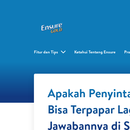
Fitur dan Tips
Ketahui Tentang Ensure
Pr
Apakah Penyint
Bisa Terpapar L
Jawabannya di Si