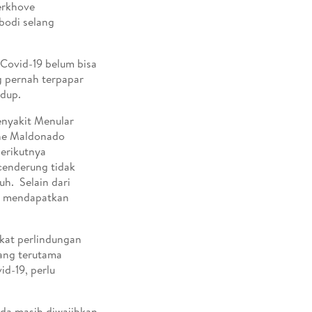
erkhove
bodi selang
 Covid-19 belum bisa
g pernah terpapar
idup.
enyakit Menular
nne Maldonado
berikutnya
cenderung tidak
uh. Selain dari
sa mendapatkan
gkat perlindungan
rang terutama
id-19, perlu
nda masih diwajibkan