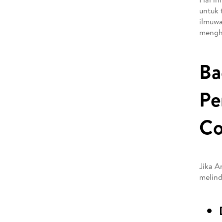
untuk 
ilmuwa
mengh
Ba
Pe
Co
Jika A
melind