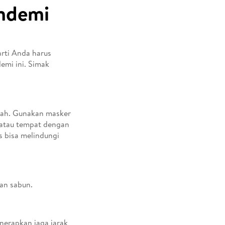
andemi
arti Anda harus
demi ini. Simak
umah. Gunakan masker
, atau tempat dengan
as bisa melindungi
kan sabun.
nerapkan jaga jarak