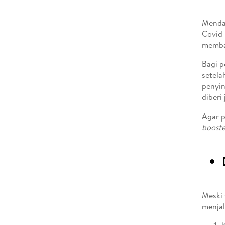
Mendap
Covid-
memban
Bagi p
setela
penyin
diberi
Agar p
booste
Meski 
menjal