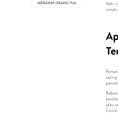
MERAWAT ORANG TUA
Nah, u
simak 
Ap
Te
Pertan
sering
pernah
Bebera
kembal
atau s
Covid-