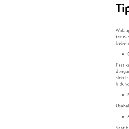
Ti
Walaup
terus-
bebera
Pastik
dengan
sirkul
hidung
Usahak
Saat b