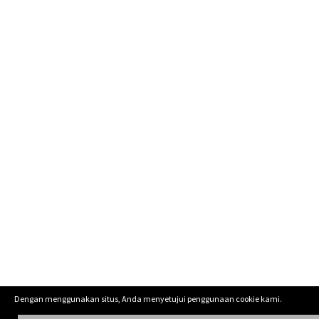
Dengan menggunakan situs, Anda menyetujui penggunaan cookie kami.