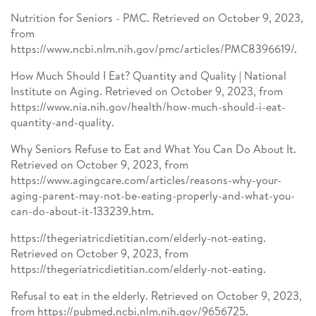
Nutrition for Seniors - PMC. Retrieved on October 9, 2023,
from
https://www.ncbi.nlm.nih.gov/pmc/articles/PMC8396619/.
How Much Should I Eat? Quantity and Quality | National
Institute on Aging. Retrieved on October 9, 2023, from
https://www.nia.nih.gov/health/how-much-should-i-eat-
quantity-and-quality.
Why Seniors Refuse to Eat and What You Can Do About It.
Retrieved on October 9, 2023, from
https://www.agingcare.com/articles/reasons-why-your-
aging-parent-may-not-be-eating-properly-and-what-you-
can-do-about-it-133239.htm.
https://thegeriatricdietitian.com/elderly-not-eating.
Retrieved on October 9, 2023, from
https://thegeriatricdietitian.com/elderly-not-eating.
Refusal to eat in the elderly. Retrieved on October 9, 2023,
from https://pubmed.ncbi.nlm.nih.gov/9656725.