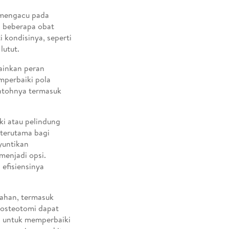
 mengacu pada
n beberapa obat
 kondisinya, seperti
lutut.
mainkan peran
mperbaiki pola
ntohnya termasuk
i atau pelindung
 terutama bagi
yuntikan
menjadi opsi.
efisiensinya
dahan, termasuk
 osteotomi dapat
an untuk memperbaiki