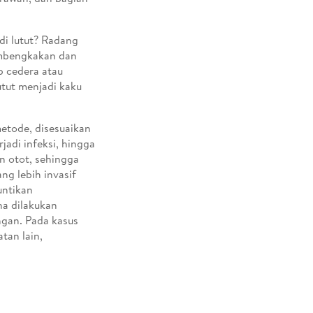
ndi lutut? Radang
embengkakan dan
p cedera atau
utut menjadi kaku
etode, disesuaikan
jadi infeksi, hingga
n otot, sehingga
ng lebih invasif
untikan
na dilakukan
ngan. Pada kasus
tan lain,