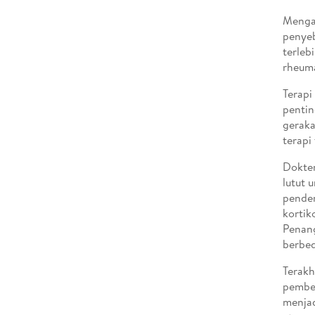
Mengat
penyeb
terleb
rheuma
Terapi
pentin
geraka
terapi
Dokter
lutut 
pender
kortik
Penang
berbed
Terakh
pembed
menjad