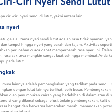
Ciri-Ciri Nyeri Sendi Lutut
a ciri-ciri nyeri sendi di lutut, yakni antara lain:
sa nyeri
satu gejala utama nyeri sendi lutut adalah rasa tidak nyaman, yan
 dan tumpul hingga nyeri yang parah dan tajam. Aktivitas seperti 
ahkan perubahan cuaca dapat memperparah rasa nyeri ini. Dala
m, rasa sakitnya mungkin sangat kuat sehingga membuat Anda ke
pu pada lutut.
ngkak
 umum lainnya adalah pembengkakan yang terlihat pada sendi lut
ingkan dengan lutut lainnya terlihat lebih besar. Pembengkakan i
bkan oleh penumpukan cairan yang berlebihan di dalam atau di se
kondisi yang dikenal sebagai efusi. Selain pembengkakan, kulit di 
erasa hangat dan berwarna kemerahan merah, menandakan potens
ngan atau infeksi.