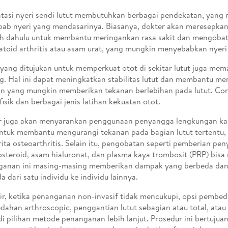
asi nyeri sendi lutut membutuhkan berbagai pendekatan, yang
ab nyeri yang mendasarinya. Biasanya, dokter akan meresepka
ih dahulu untuk membantu meringankan rasa sakit dan mengobati
toid arthritis atau asam urat, yang mungkin menyebabkan nyeri 
 yang ditujukan untuk memperkuat otot di sekitar lutut juga me
g. Hal ini dapat meningkatkan stabilitas lutut dan membantu me
n yang mungkin memberikan tekanan berlebihan pada lutut. Co
 fisik dan berbagai jenis latihan kekuatan otot.
 juga akan menyarankan penggunaan penyangga lengkungan kak
untuk membantu mengurangi tekanan pada bagian lutut tertentu,
ita osteoarthritis. Selain itu, pengobatan seperti pemberian pen
osteroid, asam hialuronat, dan plasma kaya trombosit (PRP) bisa 
anan ini masing-masing memberikan dampak yang berbeda dan 
a dari satu individu ke individu lainnya.
ir, ketika penanganan non-invasif tidak mencukupi, opsi pembe
ahan arthroscopic, penggantian lutut sebagian atau total, atau
i pilihan metode penanganan lebih lanjut. Prosedur ini bertuju