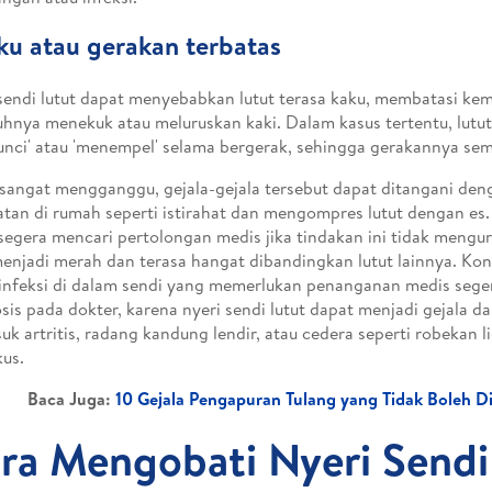
ku atau gerakan terbatas
sendi lutut dapat menyebabkan lutut terasa kaku, membatasi k
hnya menekuk atau meluruskan kaki. Dalam kasus tertentu, lutu
nci' atau 'menempel' selama bergerak, sehingga gerakannya sem
sangat mengganggu, gejala-gejala tersebut dapat ditangani den
tan di rumah seperti istirahat dan mengompres lutut dengan es
segera mencari pertolongan medis jika tindakan ini tidak mengura
menjadi merah dan terasa hangat dibandingkan lutut lainnya. Kond
infeksi di dalam sendi yang memerlukan penanganan medis seger
sis pada dokter, karena nyeri sendi lutut dapat menjadi gejala da
uk artritis, radang kandung lendir, atau cedera seperti robekan 
us.
Baca Juga:
10 Gejala Pengapuran Tulang yang Tidak Boleh D
ra Mengobati Nyeri Sendi