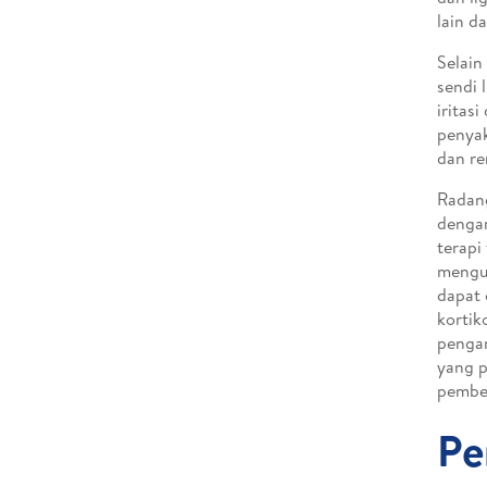
lain da
Selain
sendi 
iritas
penyak
dan re
Radang
dengan
terapi
mengur
dapat 
kortik
pengam
yang p
pembe
Pe