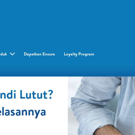
oduk
Dapatkan Ensure
Loyalty Program​
endi Lutut?
elasannya