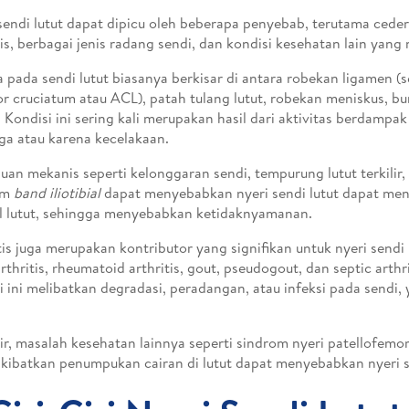
sendi lutut dapat dipicu oleh beberapa penyebab, terutama cede
s, berbagai jenis radang sendi, dan kondisi kesehatan lain yang
 pada sendi lutut biasanya berkisar di antara robekan ligamen (s
or cruciatum atau ACL), patah tulang lutut, robekan meniskus, burs
. Kondisi ini sering kali merupakan hasil dari aktivitas berdampak
ga atau karena kecelakaan.
an mekanis seperti kelonggaran sendi, tempurung lutut terkilir, 
om
band iliotibial
dapat menyebabkan nyeri sendi lutut dapat me
 lutut, sehingga menyebabkan ketidaknyamanan.
tis juga merupakan kontributor yang signifikan untuk nyeri sendi 
rthritis, rheumatoid arthritis, gout, pseudogout, dan septic arth
i ini melibatkan degradasi, peradangan, atau infeksi pada send
ir, masalah kesehatan lainnya seperti sindrom nyeri patellofemo
ibatkan penumpukan cairan di lutut dapat menyebabkan nyeri se