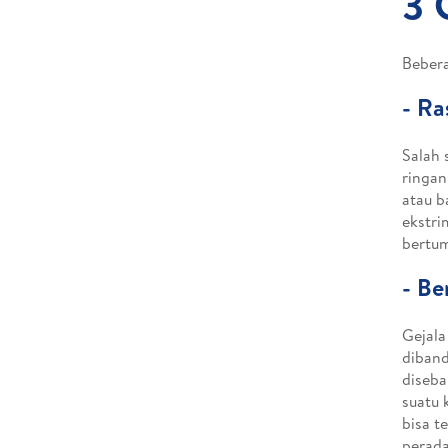
3 
Beberap
-
Ra
Salah 
ringan
atau b
ekstri
bertum
-
Be
Gejala
diband
diseba
suatu 
bisa t
perada