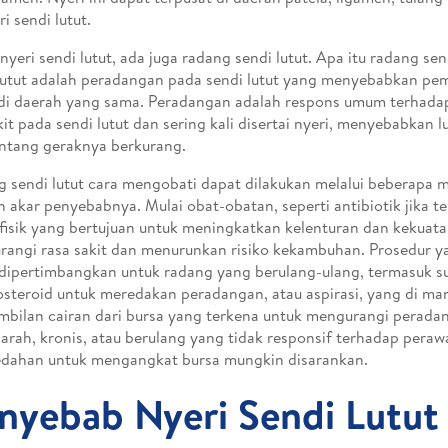
ri sendi lutut.
 nyeri sendi lutut, ada juga radang sendi lutut. Apa itu radang se
lutut adalah peradangan pada sendi lutut yang menyebabkan p
i di daerah yang sama. Peradangan adalah respons umum terhada
it pada sendi lutut dan sering kali disertai nyeri, menyebabkan l
ntang geraknya berkurang.
 sendi lutut cara mengobati dapat dilakukan melalui beberapa m
 akar penyebabnya. Mulai obat-obatan, seperti antibiotik jika ter
 fisik yang bertujuan untuk meningkatkan kelenturan dan kekuata
angi rasa sakit dan menurunkan risiko kekambuhan. Prosedur ya
dipertimbangkan untuk radang yang berulang-ulang, termasuk s
osteroid untuk meredakan peradangan, atau aspirasi, yang di ma
bilan cairan dari bursa yang terkena untuk mengurangi perada
arah, kronis, atau berulang yang tidak responsif terhadap perawa
dahan untuk mengangkat bursa mungkin disarankan.
nyebab Nyeri Sendi Lutut