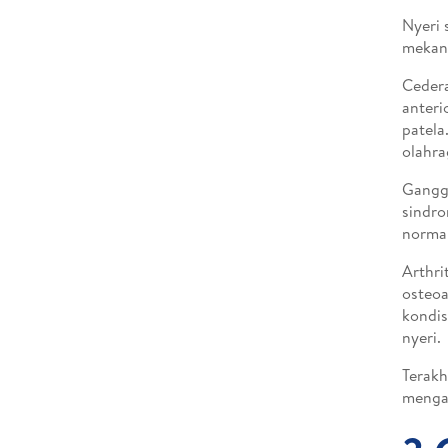
Nyeri 
mekani
Cedera
anteri
patela
olahra
Ganggu
sindr
normal
Arthri
osteoa
kondis
nyeri.
Terakh
mengak