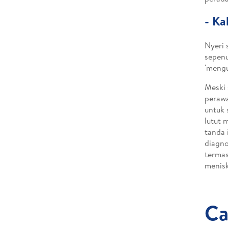
-
Ka
Nyeri 
sepenu
'mengu
Meski 
perawa
untuk 
lutut 
tanda 
diagno
termas
menisk
Ca