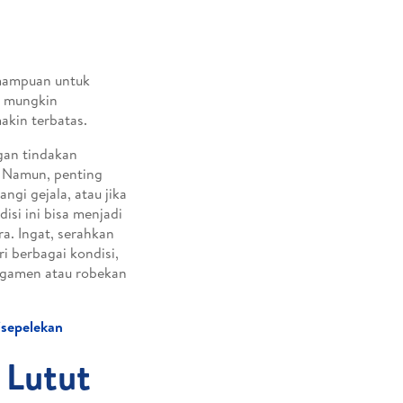
emampuan untuk
t mungkin
akin terbatas.
gan tindakan
. Namun, penting
ngi gejala, atau jika
isi ini bisa menjadi
a. Ingat, serahkan
ri berbagai kondisi,
ligamen atau robekan
isepelekan
 Lutut