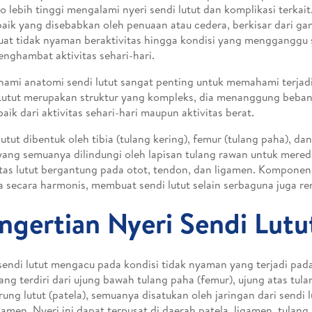
ko lebih tinggi mengalami nyeri sendi lutut dan komplikasi terkait
 baik yang disebabkan oleh penuaan atau cedera, berkisar dari g
t tidak nyaman beraktivitas hingga kondisi yang mengganggu s
nghambat aktivitas sehari-hari.
mi anatomi sendi lutut sangat penting untuk memahami terjadi
 Lutut merupakan struktur yang kompleks, dia menanggung beba
baik dari aktivitas sehari-hari maupun aktivitas berat.
lutut dibentuk oleh tibia (tulang kering), femur (tulang paha), d
 yang semuanya dilindungi oleh lapisan tulang rawan untuk mer
itas lutut bergantung pada otot, tendon, dan ligamen. Kompone
a secara harmonis, membuat sendi lutut selain serbaguna juga re
ngertian Nyeri Sendi Lutu
sendi lutut mengacu pada kondisi tidak nyaman yang terjadi pad
yang terdiri dari ujung bawah tulang paha (femur), ujung atas tulan
ung lutut (patela), semuanya disatukan oleh jaringan dari sendi l
gamen. Nyeri ini dapat terpusat di daerah patela, ligamen, tulan