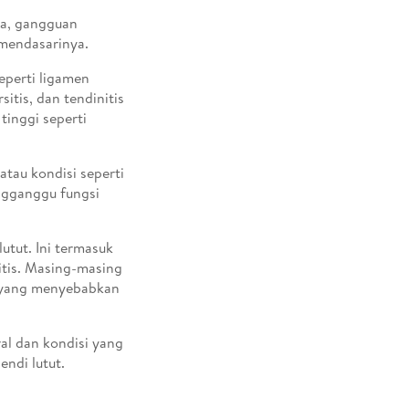
ra, gangguan
 mendasarinya.
eperti ligamen
itis, dan tendinitis
 tinggi seperti
atau kondisi seperti
ngganggu fungsi
lutut. Ini termasuk
ritis. Masing-masing
i, yang menyebabkan
ral dan kondisi yang
ndi lutut.