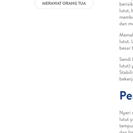
MERAWAT ORANG TUA
berisi
lutut,
membua
dan me
Memaha
lutut.
besar 
Sendi 
lutut)
Stabil
bekerj
Pe
Nyeri 
lutut 
tempur
dan li