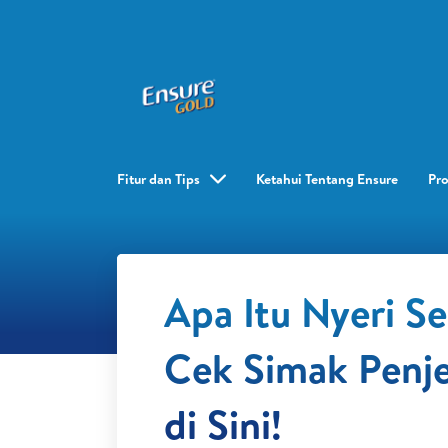
Fitur dan Tips
Ketahui Tentang Ensure
Pr
Apa Itu Nyeri S
Cek Simak Penj
di Sini!