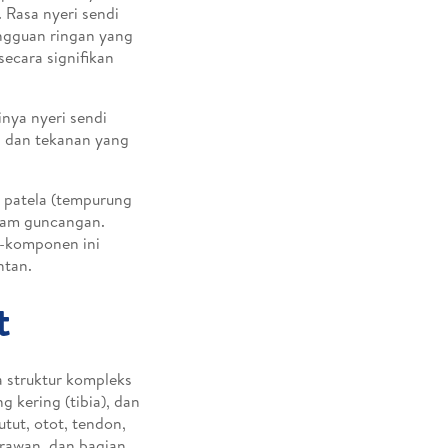
. Rasa nyeri sendi
angguan ringan yang
ecara signifikan
nya nyeri sendi
n dan tekanan yang
an patela (tempurung
edam guncangan.
n-komponen ini
ntan.
t
a struktur kompleks
g kering (tibia), dan
utut, otot, tendon,
g rawan, dan bagian