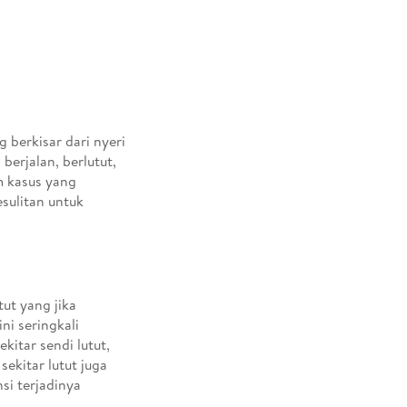
g berkisar dari nyeri
berjalan, berlutut,
m kasus yang
sulitan untuk
ut yang jika
ni seringkali
kitar sendi lutut,
sekitar lutut juga
i terjadinya