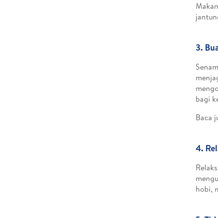
Makana
jantun
3. Bu
Senam 
menjag
mengon
bagi k
Baca j
4. Re
Relaks
mengur
hobi, 