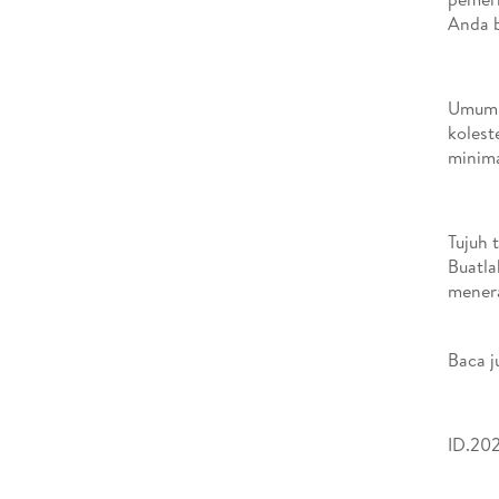
Anda b
Umumny
kolest
minima
Tujuh 
Buatla
menera
Baca j
ID.202