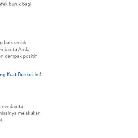
fek buruk bagi
g baik untuk
membantu Anda
an dampak positif
g Kuat Berikut Ini!
sa membantu
 misalnya melakukan
i.