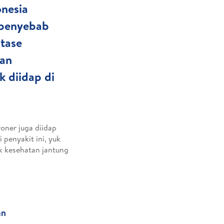
onesia
 penyebab
ntase
kan
k diidap di
roner juga diidap
 penyakit ini, yuk
k kesehatan jantung
an