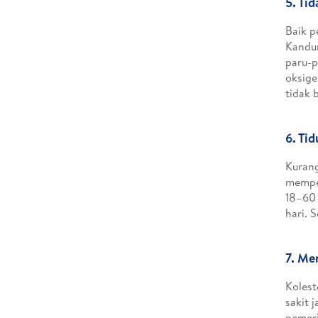
5. Ti
Baik p
Kandun
paru-p
oksige
tidak 
6. Ti
Kurang
mempen
18–60 
hari. 
7. Me
Kolest
sakit 
pemeri