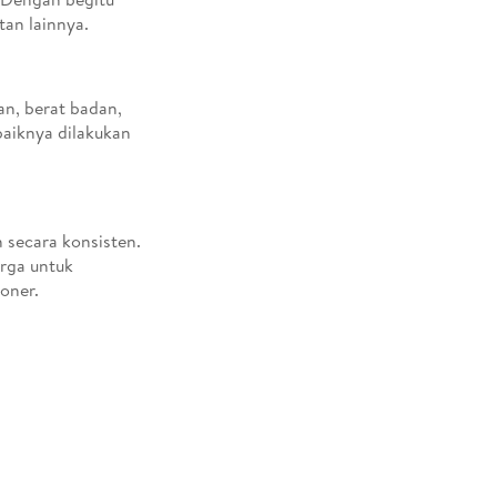
tan lainnya.
n, berat badan,
baiknya dilakukan
n secara konsisten.
arga untuk
oner.