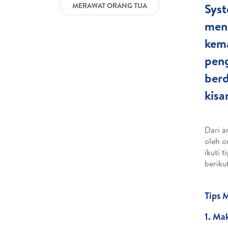
Syst
MERAWAT ORANG TUA
meny
kema
peng
berd
kisa
Dari a
oleh o
ikuti 
beriku
Tips 
1. Ma