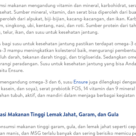
si makanan mengandung vitamin dan mineral, karbohidrat, serat
sehat. Sumber mineral, vitamin, dan serat bisa diperoleh dari bu
iperoleh dari alpukat, biji-bijian, kacang-kacangan, dan ikan. Kar
, singkong, ubi, kentang, nasi, dan roti. Sumber protein dari ta
, telur, ikan, dan susu untuk kesehatan jantung.
 bagi susu untuk kesehatan jantung pastikan terdapat omega-3
-3 mampu meningkatkan kolesterol baik, mengurangi pembentu
uh darah, tekanan darah tinggi, dan trigliserida. Sedangkan 
angi peradangan. Susu untuk kesehatan jantung yang bisa Anda
aitu Ensure.
n mengandung omega-3 dan 6, susu
Ensure
juga dilengkapi dengan
 kasein, dan soya), serat prebiotik FOS, 14 vitamin dan 9 miner
ahan tubuh, aktif, dan mandiri dalam menjaga berbagai kegiatan 
tasi Makanan Tinggi Lemak Jahat, Garam, dan Gula
sumsi makanan tinggi garam, gula, dan lemak jahat seperti cepa
n manis, dan MSG terlalu banyak dan sering berisiko memicu pe