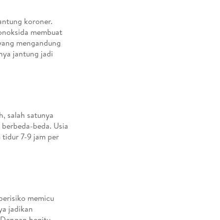
antung koroner.
 monoksida membuat
a yang mengandung
nya jantung jadi
h, salah satunya
g berbeda-beda. Usia
 tidur 7-9 jam per
 berisiko memicu
ya jadikan
. Dengan begitu