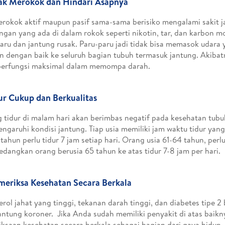
dak Merokok dan Hindari Asapnya
erokok aktif maupun pasif sama-sama berisiko mengalami sakit j
gan yang ada di dalam rokok seperti nikotin, tar, dan karbon
aru dan jantung rusak. Paru-paru jadi tidak bisa memasok udar
n dengan baik ke seluruh bagian tubuh termasuk jantung. Akibat
berfungsi maksimal dalam memompa darah.
dur Cukup dan Berkualitas
 tidur di malam hari akan berimbas negatif pada kesehatan tubu
garuhi kondisi jantung. Tiap usia memiliki jam waktu tidur yan
tahun perlu tidur 7 jam setiap hari. Orang usia 61-64 tahun, perlu
Sedangkan orang berusia 65 tahun ke atas tidur 7-8 jam per hari.
meriksa Kesehatan Secara Berkala
erol jahat yang tinggi, tekanan darah tinggi, dan diabetes tipe 2
jantung koroner. Jika Anda sudah memiliki penyakit di atas baikn
ksaan kesehatan secara berkala sebagai bagian dari gaya hidup