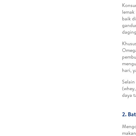
Konsum
lemak 
baik d
gandum
daging
Khusus
Omega
pembul
mengur
hari, y
Selai
(whey,
daya t
2. Ba
Mengon
makana