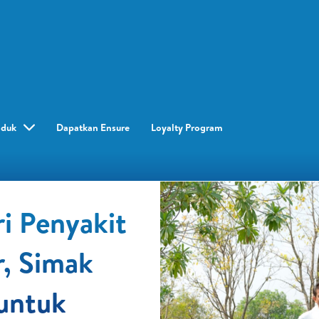
oduk
Dapatkan Ensure
Loyalty Program​
i Penyakit
, Simak
 untuk