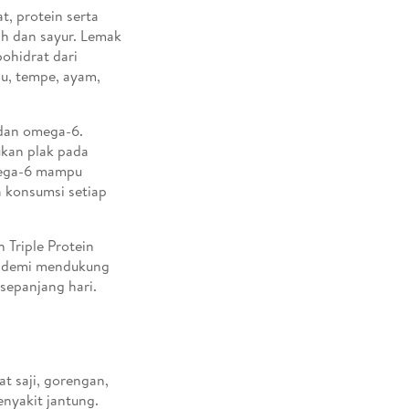
, protein serta
ah dan sayur. Lemak
bohidrat dari
hu, tempe, ayam,
 dan omega-6.
kan plak pada
omega-6 mampu
 konsumsi setiap
 Triple Protein
al demi mendukung
sepanjang hari.
t saji, gorengan,
nyakit jantung.