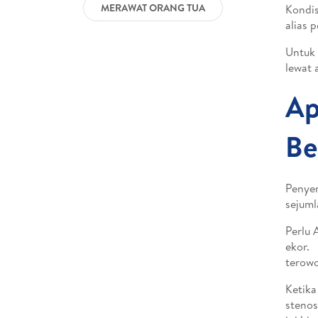
MERAWAT ORANG TUA
Kondis
alias 
Untuk 
lewat a
Ap
Be
Penyem
sejuml
Perlu 
ekor. 
terowo
Ketika
stenos