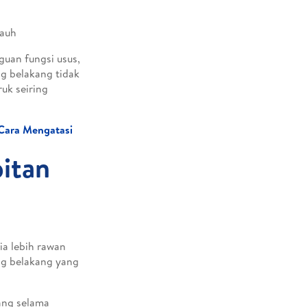
jauh
guan fungsi usus,
ng belakang tidak
uk seiring
 Cara Mengatasi
itan
ia lebih rawan
ang belakang yang
kang selama