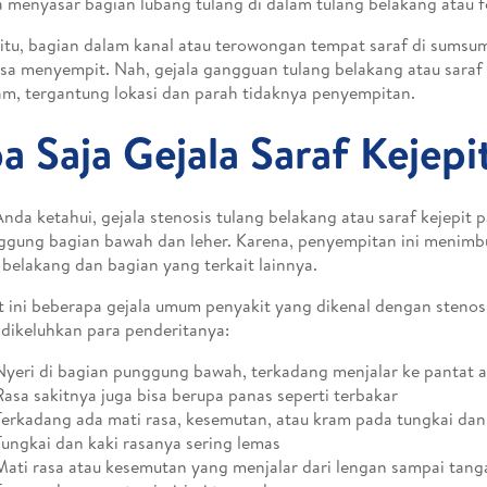
sa menyasar bagian lubang tulang di dalam tulang belakang atau 
 itu, bagian dalam kanal atau terowongan tempat saraf di sumsu
isa menyempit. Nah, gejala gangguan tulang belakang atau saraf k
m, tergantung lokasi dan parah tidaknya penyempitan.
a Saja Gejala Saraf Kejepi
Anda ketahui, gejala stenosis tulang belakang atau saraf kejepit p
ggung bagian bawah dan leher. Karena, penyempitan ini menimb
 belakang dan bagian yang terkait lainnya.
t ini beberapa gejala umum penyakit yang dikenal dengan stenos
 dikeluhkan para penderitanya:
Nyeri di bagian punggung bawah, terkadang menjalar ke pantat a
Rasa sakitnya juga bisa berupa panas seperti terbakar
Terkadang ada mati rasa, kesemutan, atau kram pada tungkai dan
Tungkai dan kaki rasanya sering lemas
Mati rasa atau kesemutan yang menjalar dari lengan sampai tang