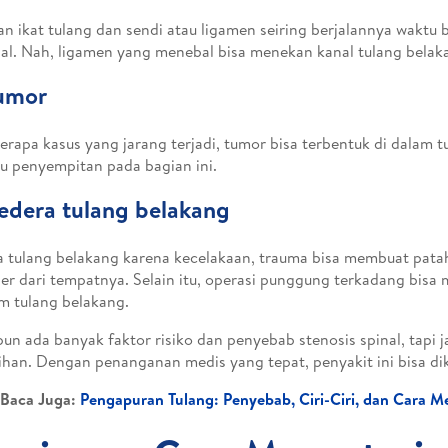
an ikat tulang dan sendi atau ligamen seiring berjalannya waktu 
l. Nah, ligamen yang menebal bisa menekan kanal tulang belak
Tumor
erapa kasus yang jarang terjadi, tumor bisa terbentuk di dalam 
 penyempitan pada bagian ini.
edera tulang belakang
 tulang belakang karena kecelakaan, trauma bisa membuat patah
er dari tempatnya. Selain itu, operasi punggung terkadang bisa
 tulang belakang.
un ada banyak faktor risiko dan penyebab stenosis spinal, tapi 
ihan. Dengan penanganan medis yang tepat, penyakit ini bisa di
Baca Juga:
Pengapuran Tulang: Penyebab, Ciri-Ciri, dan Cara M