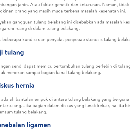
bangan janin. Atau faktor genetik dan keturunan. Namun, tida
kinan orang yang masih muda terkena masalah kesehatan ini.
akan gangguan tulang belakang ini disebabkan ada masalah ke
aruhi ruang di dalam tulang belakang.
t beberapa kondisi dan penyakit penyebab stenosis tulang belak
aji tulang
ngan sendi dapat memicu pertumbuhan tulang berlebih di tulan
uk menekan sampai bagian kanal tulang belakang.
iskus hernia
 adalah bantalan empuk di antara tulang belakang yang bergun
antartulang. Jika bagian dalam diskus yang lunak keluar, hal itu 
umsum tulang belakang.
enebalan ligamen