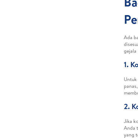
Ba
Pe
Ada ba
disesu
gejala
1. K
Untuk 
panas,
membua
2. K
Jika k
Anda t
yang t