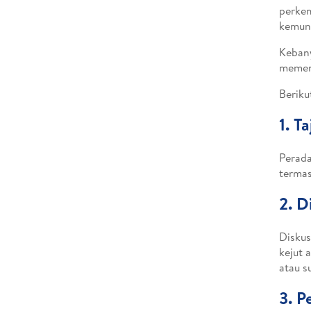
perkem
kemung
Kebany
memeng
Beriku
1. T
Perada
termas
2. D
Diskus
kejut 
atau s
3. P