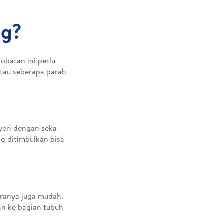
ng?
obatan ini perlu
atau seberapa parah
yeri dengan seka
g ditimbulkan bisa
ranya juga mudah.
an ke bagian tubuh