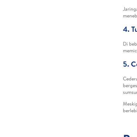
Jaring
meneba
4. 
Di beb
memicu
5. C
Cedera
berges
sumsum
Meskip
berleb