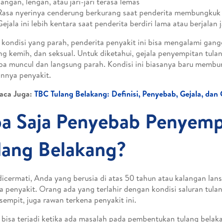
Tangan, lengan, atau jari-jari terasa lemas
Rasa nyerinya cenderung berkurang saat penderita membungkuk
Gejala ini lebih kentara saat penderita berdiri lama atau berjalan 
kondisi yang parah, penderita penyakit ini bisa mengalami gang
g kemih, dan seksual. Untuk diketahui, gejala penyempitan tula
iba muncul dan langsung parah. Kondisi ini biasanya baru membur
annya penyakit.
aca Juga:
TBC Tulang Belakang: Definisi, Penyebab, Gejala, dan
a Saja Penyebab Penyemp
lang Belakang?
dicermati, Anda yang berusia di atas 50 tahun atau kalangan lans
a penyakit. Orang ada yang terlahir dengan kondisi saluran tul
sempit, juga rawan terkena penyakit ini.
i bisa terjadi ketika ada masalah pada pembentukan tulang bela