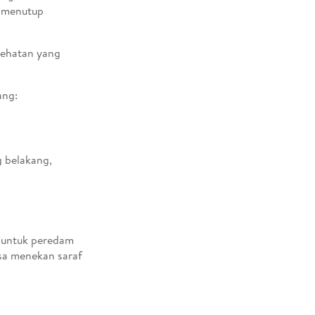
k menutup
sehatan yang
ang:
g belakang,
a untuk peredam
bisa menekan saraf