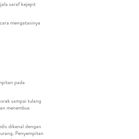
ala saraf kejepit
i cara mengatasinya
mpitan pada
korak sampai tulang
 dan menembus
edis dikenal dengan
rkurang. Penyempitan