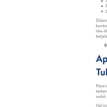
Dalam 
kandun
tiba-t
berjal
B
Ap
Tu
Patut 
terken
sudah 
Hal in