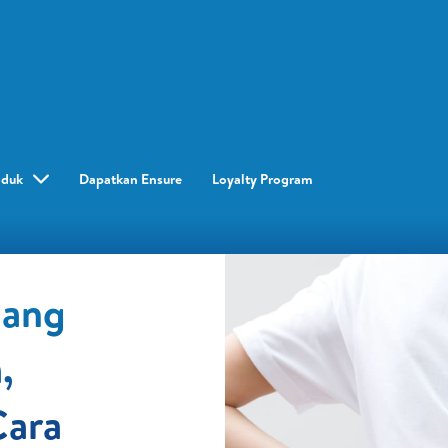
oduk
Dapatkan Ensure
Loyalty Program​
lang
,
Cara