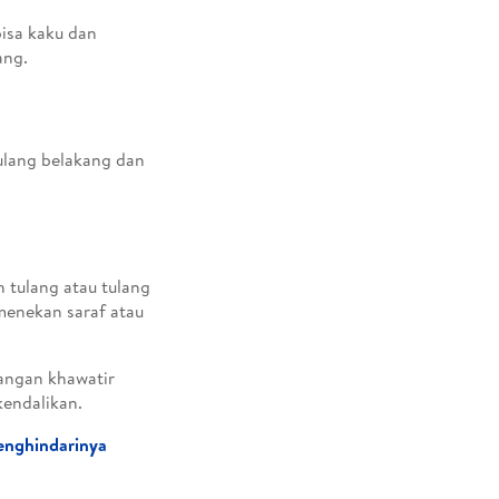
bisa kaku dan
ang.
tulang belakang dan
 tulang atau tulang
 menekan saraf atau
jangan khawatir
kendalikan.
enghindarinya