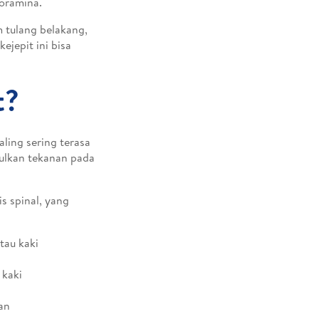
foramina.
m tulang belakang,
ejepit ini bisa
t?
aling sering terasa
ulkan tekanan pada
is spinal, yang
tau kaki
 kaki
an