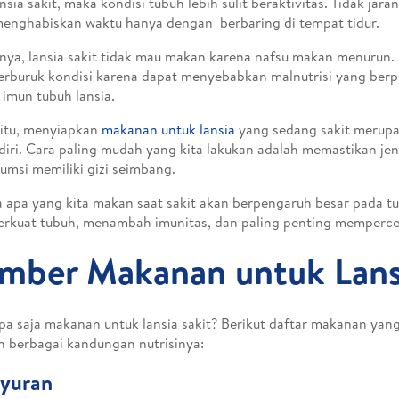
ansia sakit, maka kondisi tubuh lebih sulit beraktivitas. Tidak jar
menghabiskan waktu hanya dengan berbaring di tempat tidur.
a, lansia sakit tidak mau makan karena nafsu makan menurun. 
buruk kondisi karena dapat menyebabkan malnutrisi yang ber
 imun tubuh lansia.
itu, menyiapkan
makanan untuk lansia
yang sedang sakit merup
diri. Cara paling mudah yang kita lakukan adalah memastikan je
umsi memiliki gizi seimbang.
 apa yang kita makan saat sakit akan berpengaruh besar pada tu
rkuat tubuh, menambah imunitas, dan paling penting memperc
mber Makanan untuk Lansi
apa saja makanan untuk lansia sakit? Berikut daftar makanan yang
 berbagai kandungan nutrisinya:
ayuran