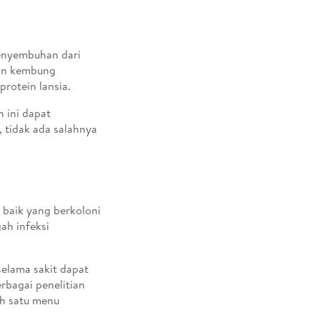
penyembuhan dari
kan kembung
rotein lansia.
 ini dapat
 tidak ada salahnya
 baik yang berkoloni
ah infeksi
elama sakit dapat
bagai penelitian
ah satu menu