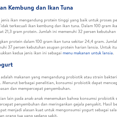
kan Kembung dan Ikan Tuna
jenis ikan mengandung protein tinggi yang baik untuk proses 
 Tidak terkecuali ikan kembung dan ikan tuna. Dalam 100 gram i
at 21,3 gram protein. Jumlah ini memenuhi 32 persen kebutuhan p
kan protein dalam 100 gram ikan tuna sekitar 24,4 gram. Jumlah
hi 37 persen kebutuhan asupan protein harian lansia. Untuk itu,
kkan kedua jenis ikan ini sebagai
menu makanan untuk lansia
.
ogurt
 adalah makanan yang mengandung probiotik atau strain bakteri
s. Menurut berbagai penelitian, konsumsi probiotik dapat menceg
pasan dan mempercepat penyembuhan.
tian lain pada anak-anak menemukan bahwa konsumsi probiotik s
cepat penyembuhan dan meringankan gejala penyakit. Hasil ber
apat menjadi alasan kuat untuk mengonsumsi yogurt sebagai sal
n orang tua yang sedang sakit.