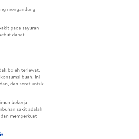
gkung mengandung
akit pada sayuran
rsebut dapat
ak boleh terlewat.
konsumsi buah. Ini
dan, dan serat untuk
imun bekerja
mbuhan sakit adalah
s, dan memperkuat
it