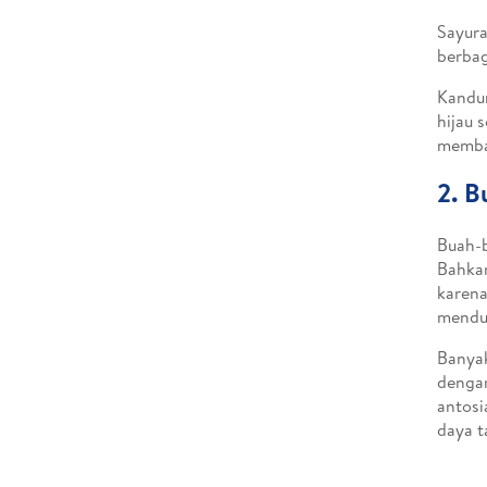
Sayura
berbag
Kandun
hijau 
memba
2. 
Buah-b
Bahkan
karena
menduk
Banyak
dengan
antosi
daya t