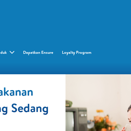
oduk
Dapatkan Ensure
Loyalty Program​
akanan
ng Sedang