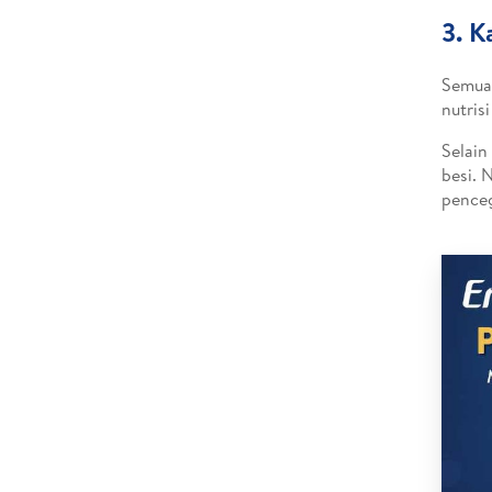
3. 
Semua 
nutris
Selain
besi. 
penceg