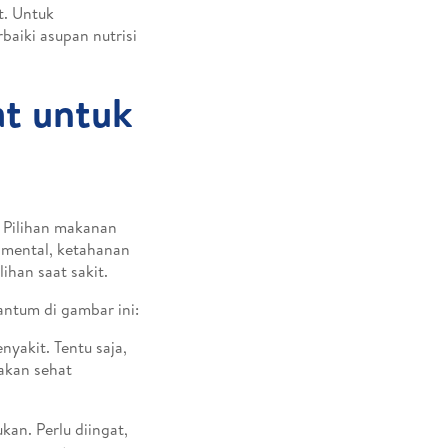
. Untuk
aiki asupan nutrisi
t untuk
 Pilihan makanan
 mental, ketahanan
han saat sakit.
antum di gambar ini:
yakit. Tentu saja,
makan sehat
kan. Perlu diingat,