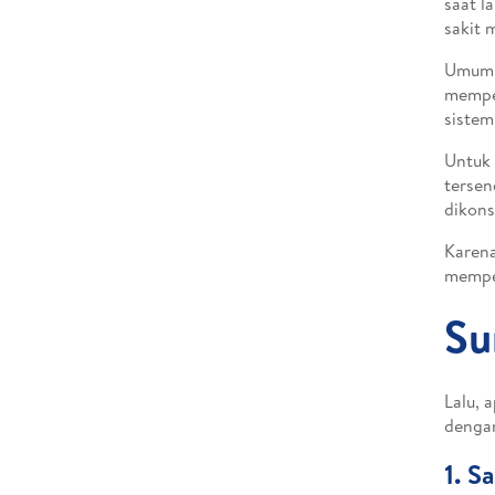
saat l
sakit 
Umumny
memper
sistem
Untuk 
tersen
dikons
Karena
mempe
Su
Lalu, 
dengan
1. S