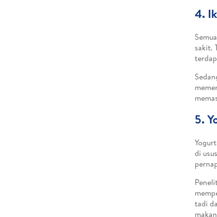
4. I
Semua 
sakit.
terdap
Sedang
memenu
memasu
5. Y
Yogurt
di usu
perna
Peneli
memper
tadi d
makana