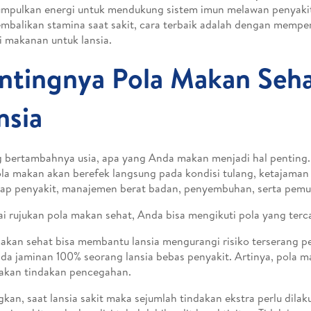
mpulkan energi untuk mendukung sistem imun melawan penyakit
balikan stamina saat sakit, cara terbaik adalah dengan memperb
i makanan untuk lansia.
ntingnya Pola Makan Seha
nsia
g bertambahnya usia, apa yang Anda makan menjadi hal penting.
la makan akan berefek langsung pada kondisi tulang, ketajaman
ap penyakit, manajemen berat badan, penyembuhan, serta pemuli
i rujukan pola makan sehat, Anda bisa mengikuti pola yang terc
akan sehat bisa membantu lansia mengurangi risiko terserang pen
ada jaminan 100% seorang lansia bebas penyakit. Artinya, pola 
akan tindakan pencegahan.
kan, saat lansia sakit maka sejumlah tindakan ekstra perlu dilaku