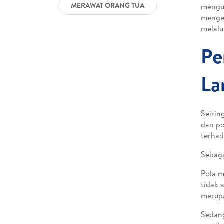
MERAWAT ORANG TUA
mengu
mengem
melalu
Pe
La
Seirin
dan po
terhad
Sebaga
Pola m
tidak 
merup
Sedang