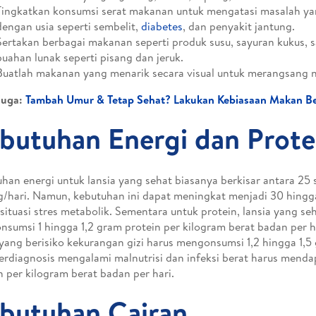
Tingkatkan konsumsi serat makanan untuk mengatasi masalah ya
dengan usia seperti sembelit,
diabetes
, dan penyakit jantung.
Sertakan berbagai makanan seperti produk susu, sayuran kukus, s
buahan lunak seperti pisang dan jeruk.
Buatlah makanan yang menarik secara visual untuk merangsang 
Juga:
Tambah Umur & Tetap Sehat? Lakukan Kebiasaan Makan Berg
butuhan Energi dan Prote
han energi untuk lansia yang sehat biasanya berkisar antara 25
g/hari. Namun, kebutuhan ini dapat meningkat menjadi 30 hingga
situasi stres metabolik. Sementara untuk protein, lansia yang se
sumsi 1 hingga 1,2 gram protein per kilogram berat badan per h
 yang berisiko kekurangan gizi harus mengonsumsi 1,2 hingga 1,5 
erdiagnosis mengalami malnutrisi dan infeksi berat harus mend
n per kilogram berat badan per hari.
butuhan Cairan