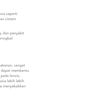
sia seperti
han sistem
g, dan penyakit
ringkali
 makanan, sangat
ik dapat membantu
pada lansia.
sia lebih lebih
gga menyebabkan