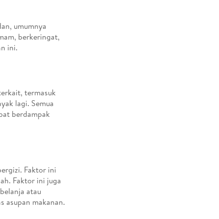
adan, umumnya
emam, berkeringat,
ran ini.
terkait, termasuk
nyak lagi. Semua
dapat berdampak
rgizi. Faktor ini
h. Faktor ini juga
belanja atau
tas asupan makanan.