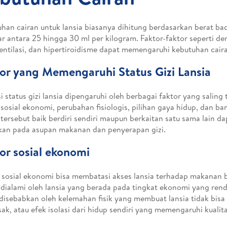
han cairan untuk lansia biasanya dihitung berdasarkan berat b
ar antara 25 hingga 30 ml per kilogram. Faktor-faktor seperti d
entilasi, dan hipertiroidisme dapat memengaruhi kebutuhan cai
or yang Memengaruhi Status Gizi Lansia
i status gizi lansia dipengaruhi oleh berbagai faktor yang saling 
 sosial ekonomi, perubahan fisiologis, pilihan gaya hidup, dan ba
 tersebut baik berdiri sendiri maupun berkaitan satu sama lain 
ikan pada asupan makanan dan penyerapan gizi.
or sosial ekonomi
 sosial ekonomi bisa membatasi akses lansia terhadap makanan be
 dialami oleh lansia yang berada pada tingkat ekonomi yang renda
disebabkan oleh kelemahan fisik yang membuat lansia tidak bisa 
k, atau efek isolasi dari hidup sendiri yang memengaruhi kuali