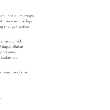
an, lansia umumnya
njut usia menghadapi
ang mengakibatkan
penting untuk
O dapat diukur
gori yang
 badan, dan
 orang, terutama
.