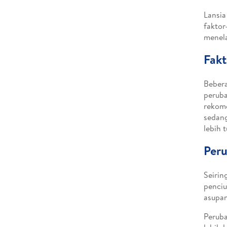
Lansi
faktor
menel
Fakt
Bebera
peruba
rekome
sedang
lebih t
Peru
Seirin
penci
asupa
Peruba