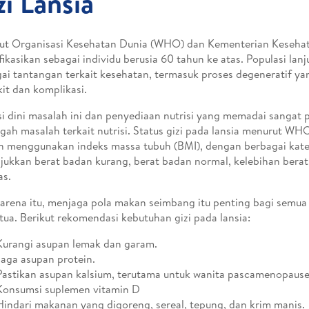
zi Lansia
ut Organisasi Kesehatan Dunia (WHO) dan Kementerian Kesehat
ifikasikan sebagai individu berusia 60 tahun ke atas. Populasi la
ai tantangan terkait kesehatan, termasuk proses degeneratif y
it dan komplikasi.
i dini masalah ini dan penyediaan nutrisi yang memadai sangat 
ah masalah terkait nutrisi. Status gizi pada lansia menurut WH
 menggunakan indeks massa tubuh (BMI), dengan berbagai kate
ukkan berat badan kurang, berat badan normal, kelebihan berat
as.
arena itu, menjaga pola makan seimbang itu penting bagi semua
tua. Berikut rekomendasi kebutuhan gizi pada lansia:
Kurangi asupan lemak dan garam.
Jaga asupan protein.
Pastikan asupan kalsium, terutama untuk wanita pascamenopause
Konsumsi suplemen vitamin D
Hindari makanan yang digoreng, sereal, tepung, dan krim manis.