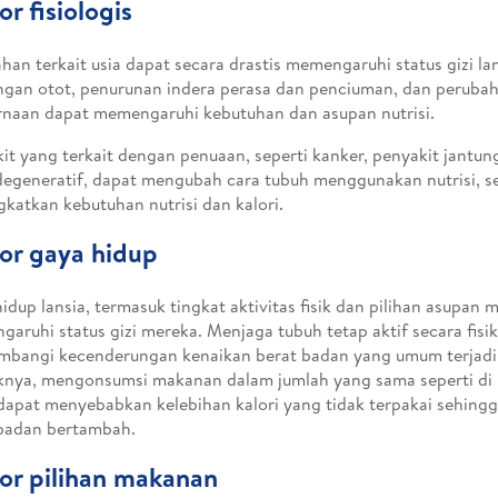
or fisiologis
han terkait usia dapat secara drastis memengaruhi status gizi lan
ngan otot, penurunan indera perasa dan penciuman, dan peruba
naan dapat memengaruhi kebutuhan dan asupan nutrisi.
it yang terkait dengan penuaan, seperti kanker, penyakit jantun
egeneratif, dapat mengubah cara tubuh menggunakan nutrisi, se
katkan kebutuhan nutrisi dan kalori.
or gaya hidup
idup lansia, termasuk tingkat aktivitas fisik dan pilihan asupan
aruhi status gizi mereka. Menjaga tubuh tetap aktif secara fis
bangi kecenderungan kenaikan berat badan yang umum terjadi 
knya, mengonsumsi makanan dalam jumlah yang sama seperti di u
apat menyebabkan kelebihan kalori yang tidak terpakai sehin
badan bertambah.
or pilihan makanan