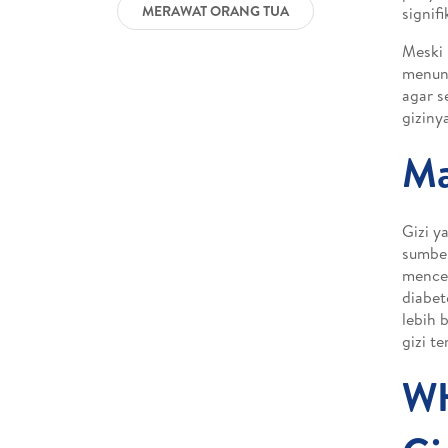
MERAWAT ORANG TUA
signif
Meski 
menun
agar s
giziny
Ma
Gizi y
sumber
menceg
diabet
lebih 
gizi t
WH