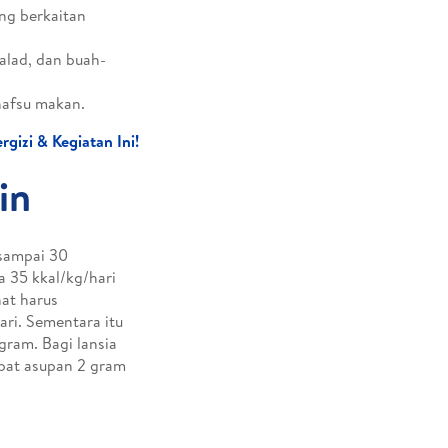
ng berkaitan
alad, dan buah-
nafsu makan.
izi & Kegiatan Ini!
in
 sampai 30
 35 kkal/kg/hari
hat harus
ari. Sementara itu
gram. Bagi lansia
apat asupan 2 gram