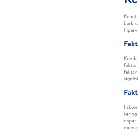
Kebutu
berkis
hiperv
Fakt
Kondis
faktor
faktor
signif
Fakt
Faktor
sering
dapat 
memasa