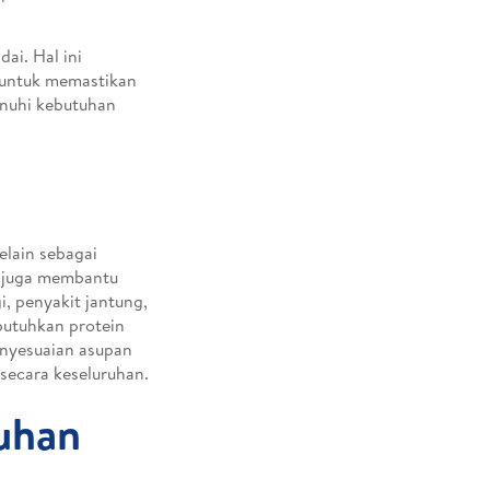
dai. Hal ini
 untuk memastikan
enuhi kebutuhan
elain sebagai
i juga membantu
i, penyakit jantung,
mbutuhkan protein
enyesuaian asupan
secara keseluruhan.
uhan