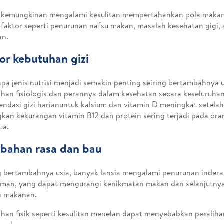
a kemungkinan mengalami kesulitan mempertahankan pola maka
-faktor seperti penurunan nafsu makan, masalah kesehatan gigi, 
an.
or kebutuhan gizi
pa jenis nutrisi menjadi semakin penting seiring bertambahnya u
han fisiologis dan perannya dalam kesehatan secara keseluruhan
ndasi gizi harianuntuk kalsium dan vitamin D meningkat setelah 
kan kekurangan vitamin B12 dan protein sering terjadi pada or
ua.
bahan rasa dan bau
g bertambahnya usia, banyak lansia mengalami penurunan indera
uman, yang dapat mengurangi kenikmatan makan dan selanjutn
n makanan.
han fisik seperti kesulitan menelan dapat menyebabkan peralih