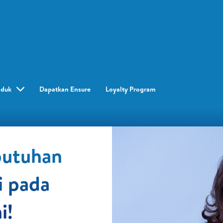
oduk
Dapatkan Ensure
Loyalty Program​
butuhan
i pada
i!