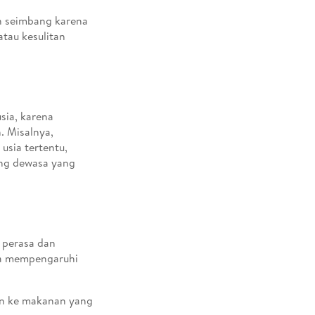
n seimbang karena
atau kesulitan
sia, karena
. Misalnya,
usia tertentu,
ang dewasa yang
 perasa dan
ya mempengaruhi
an ke makanan yang