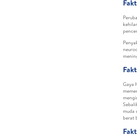
Fakt
Peruba
kehila
pencer
Penyak
neurod
mening
Fakt
Gaya h
memeng
mengim
Sebali
muda d
berat 
Fakt