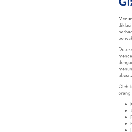
Gi
Menur
diklas
berbag
penyak
Deteks
menceg
dengan
menunj
obesit
Oleh k
orang 