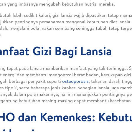
ikan yang imbasnya mengubah kebutuhan nutrisi mereka.
butuh lebih sedikit kalori, gizi lansia wajib dipastikan tetap mema
jukkan pentingnya pemahaman mengenai kebutuhan diet lansia
elalu menjalani pola makan seimbang sehingga tubuh tetap terp
a.
nfaat Gizi Bagi Lansia
ang tepat pada lansia memberikan manfaat yang tak terhingga. S
 energi dan membantu mengontrol berat badan, kecukupan giz
ah berbagai penyakit seperti
osteoporosis
, tekanan darah tingg
es tipe 2, serta beberapa jenis kanker. Sebagian lansia juga me
banyak dalam pola makannya, hal ini menunjukkan pentingnya p
ergantung kebutuhan masing-masing dapat membantu kesehatan 
O dan Kemenkes: Kebut