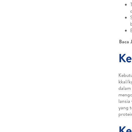
Baca 
Ke
Kebutu
kkal/k
dalam 
mengon
lansia
yang t
protei
Ke