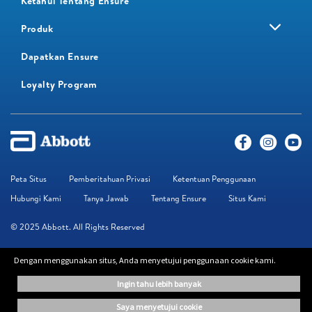
Ketahui Tentang Ensure
Produk
Dapatkan Ensure
Loyalty Program​
Peta Situs
Pemberitahuan Privasi
Ketentuan Penggunaan
Hubungi Kami
Tanya Jawab
Tentang Ensure
Situs Kami
© 2025 Abbott. All Rights Reserved
Dengan menggunakan situs, Anda menyetujui penggunaan cookie kami.
Informasi yang terdapat di situs web ini disediakan hanya untuk keperluan
edukasi. Informasi yang diberikan bukan pengganti saran dari profesional.
ingin tahu lebih banyak
Disarankan untuk selalu konsultasikan dengan tenaga kesehatan Anda untuk
mendapatkan saran lebih lanjut.
saya menyetujui cookie