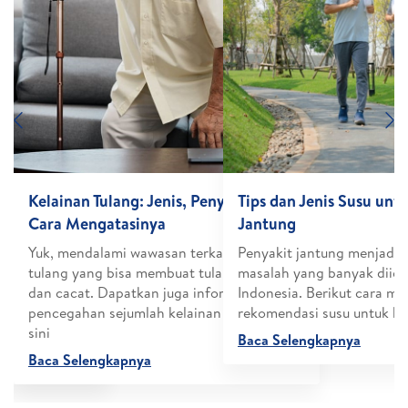
Previous
N
jala,
Kelainan Tulang: Jenis, Penyebab, dan
Tips dan Jenis Susu unt
gatasinya
Cara Mengatasinya
Jantung
t tulang yang
Yuk, mendalami wawasan terkait kelainan
Penyakit jantung menjadi s
a kepadatan
tulang yang bisa membuat tulang rapuh
masalah yang banyak diida
ab tulang
dan cacat. Dapatkan juga informasi
Indonesia. Berikut cara m
ara
pencegahan sejumlah kelainan tulang di
rekomendasi susu untuk ke
sini
Baca Selengkapnya
Baca Selengkapnya