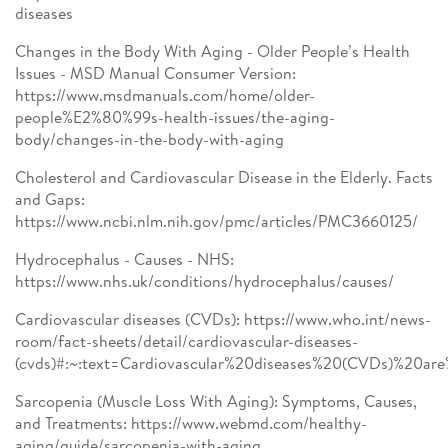
diseases
Changes in the Body With Aging - Older People’s Health
Issues - MSD Manual Consumer Version:
https://www.msdmanuals.com/home/older-
people%E2%80%99s-health-issues/the-aging-
body/changes-in-the-body-with-aging
Cholesterol and Cardiovascular Disease in the Elderly. Facts
and Gaps:
https://www.ncbi.nlm.nih.gov/pmc/articles/PMC3660125/
Hydrocephalus - Causes - NHS:
https://www.nhs.uk/conditions/hydrocephalus/causes/
Cardiovascular diseases (CVDs): https://www.who.int/news-
room/fact-sheets/detail/cardiovascular-diseases-
(cvds)#:~:text=Cardiovascular%20diseases%20(CVDs)%20
Sarcopenia (Muscle Loss With Aging): Symptoms, Causes,
and Treatments: https://www.webmd.com/healthy-
aging/guide/sarcopenia-with-aging