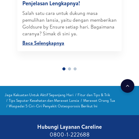
Penjelasan Lengkapnya!
Salah satu cara untuk dukung masa
pemulihan lansia, yaitu dengan memberikan
Goldsure by Ensure setiap hari. Bagaimana
caranya? Simak di sini ya.
Baca Selengkapnya
Jaga Kekuatan Untuk Aktif Sepanjang Hari
Fitur dan Tips & Trik
Tips Seputar Kesehatan dan Merawat Lansia
Merawat Orang Tua
Waspadai 5 Ciri-Ciri Penyakit Osteoporosis Berikut Ini
Hubungi Layanan Careline​
0800-1-222688​