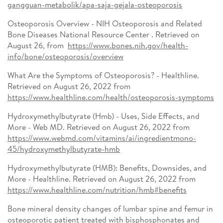
gangguan-metabolik/apa-saja-gejala-osteoporosis
Osteoporosis Overview - NIH Osteoporosis and Related
Bone Diseases National Resource Center . Retrieved on
August 26, from
https://www.bones.nih.gov/health-
info/bone/osteoporosis/overview
What Are the Symptoms of Osteoporosis? - Healthline.
Retrieved on August 26, 2022 from
https://www.healthline.com/health/osteoporosis-symptoms
Hydroxymethylbutyrate (Hmb) - Uses, Side Effects, and
More - Web MD. Retrieved on August 26, 2022 from
https://www.webmd.com/vitamins/ai/ingredientmono-
45/hydroxymethylbutyrate-hmb
Hydroxymethylbutyrate (HMB): Benefits, Downsides, and
More - Healthline. Retrieved on August 26, 2022 from
https://www.healthline.com/nutrition/hmb#benefits
Bone mineral density changes of lumbar spine and femur in
osteoporotic patient treated with bisphosphonates and