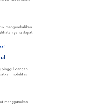
ntuk mengembalikan
lihatan yang dapat
adi
gul
ng pinggul dengan
atkan mobilitas
mbat menggunakan