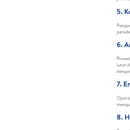
5. K
Pengan
perada
6. A
Prosed
lutut 
dengan
7. E
Operas
mengur
8. H