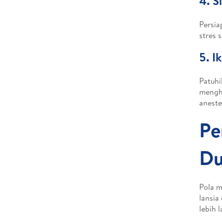
4. S
Persia
stres 
5. I
Patuhi
menghi
aneste
Pe
Du
Pola m
lansia
lebih 