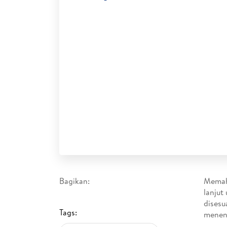
Bagikan:
Memaha
lanjut
disesu
Tags:
menent