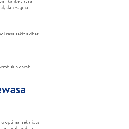
om, kanker, atau
l, dan vaginal.
i rasa sakit akibat
 pembuluh darah,
ewasa
ng optimal sekaligus
a pertimbangkan: