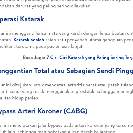
indakan darurat yang paling sering dilakukan.
perasi Katarak
ur ini mengganti lensa mata yang keruh dengan lensa buatan u
hatan.
Katarak adalah
salah satu penyebab utama gangguan peng
uhkan, terutama pada pasien usia lanjut.
Baca Juga:
7 Ciri-Ciri Katarak yang Paling Sering Terj
enggantian Total atau Sebagian Sendi Ping
ur ini ditujukan untuk mengatasi arthritis berat atau patah tula
nti sendi yang rusak menggunakan prostetik, sehingga meningk
alitas hidup pasien.
ypass Arteri Koroner (CABG)
i ini menciptakan jalur bypass pada arteri koroner yang tersu
uh lain, sehingga meningkatkan aliran darah ke jantung.