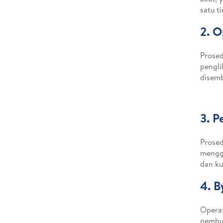
satu t
2. O
Prosed
pengli
disemb
3. P
Prosed
mengga
dan ku
4. B
Operas
pembul