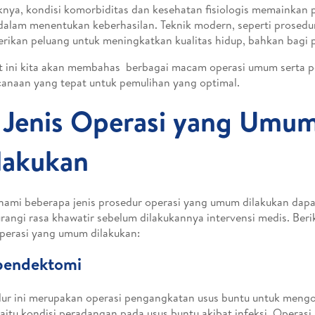
knya, kondisi komorbiditas dan kesehatan fisiologis memainkan 
dalam menentukan keberhasilan. Teknik modern, seperti prosedur
ikan peluang untuk meningkatkan kualitas hidup, bahkan bagi pa
t ini kita akan membahas berbagai macam operasi umum serta 
anaan yang tepat untuk pemulihan yang optimal.
 Jenis Operasi yang Umu
lakukan
ami beberapa jenis prosedur operasi yang umum dilakukan da
angi rasa khawatir sebelum dilakukannya intervensi medis. Beri
operasi yang umum dilakukan:
Apendektomi
ur ini merupakan operasi pengangkatan usus buntu untuk mengob
yaitu kondisi peradangan pada usus buntu akibat infeksi. Operasi 