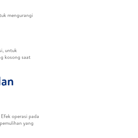
ntuk mengurangi
i, untuk
ng kosong saat
dan
Efek operasi pada
s pemulihan yang