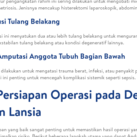
ur pengangkatan rahim ini sering dilakukan untuk mengobati mi
triosis. Jenisnya mencakup histerektomi laparoskopik, abdomina
usi Tulang Belakang
i ini menyatukan dua atau lebih tulang belakang untuk mengurang
kstabilan tulang belakang atau kondisi degeneratif lainnya.
 Amputasi Anggota Tubuh Bagian Bawah
 dilakukan untuk mengatasi trauma berat, infeksi, atau penyakit
i ini penting untuk mencegah komplikasi sistemik seperti sepsis.
Persiapan Operasi pada D
n Lansia
pan yang baik sangat penting untuk memastikan hasil operasi ya
malkan risiko. Berikut beberapa langkah utama yang dapat And