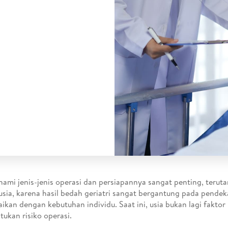
mi jenis-jenis operasi dan persiapannya sangat penting, terut
 usia, karena hasil bedah geriatri sangat bergantung pada pende
aikan dengan kebutuhan individu. Saat ini, usia bukan lagi fakto
ukan risiko operasi.