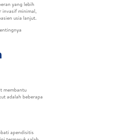
peran yang lebih
 invasif minimal,
sien usia lanjut.
pentingnya
m
pat membantu
kut adalah beberapa
ati apendisitis
ini termasuk salah