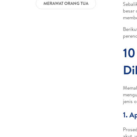
MERAWAT ORANG TUA
Sebali
besar 
member
Beriku
perenc
10
Di
Memah
mengur
jenis 
1. 
Prosed
akut, 