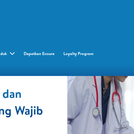
oduk
Dapatkan Ensure
Loyalty Program​
i dan
ng Wajib