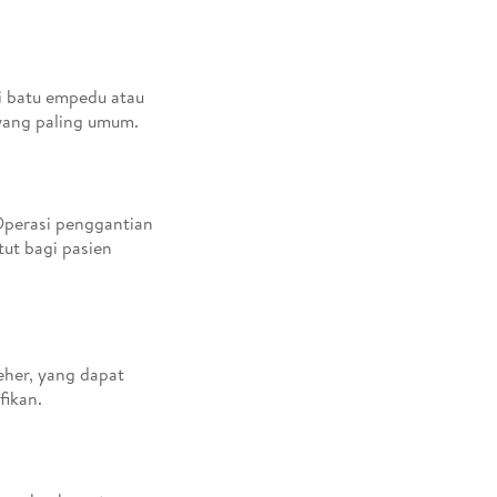
i batu empedu atau
 yang paling umum.
Operasi penggantian
ut bagi pasien
leher, yang dapat
fikan.