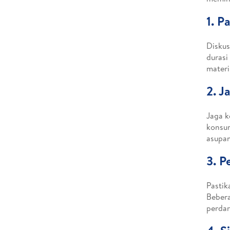
1. P
Diskus
durasi
materi
2. J
Jaga k
konsum
asupan
3. P
Pastik
Bebera
perdar