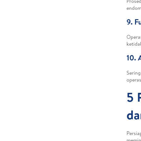
Prosed
endome
9. F
Operas
ketida
10.
Sering
operas
5 
da
Persia
memini