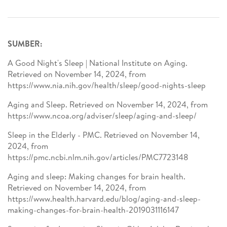
SUMBER:
A Good Night's Sleep | National Institute on Aging.
Retrieved on November 14, 2024, from
https://www.nia.nih.gov/health/sleep/good-nights-sleep
Aging and Sleep. Retrieved on November 14, 2024, from
https://www.ncoa.org/adviser/sleep/aging-and-sleep/
Sleep in the Elderly - PMC. Retrieved on November 14,
2024, from
https://pmc.ncbi.nlm.nih.gov/articles/PMC7723148
Aging and sleep: Making changes for brain health.
Retrieved on November 14, 2024, from
https://www.health.harvard.edu/blog/aging-and-sleep-
making-changes-for-brain-health-2019031116147