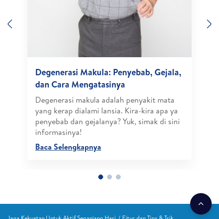
Previous
N
Degenerasi Makula: Penyebab, Gejala,
dan Cara Mengatasinya
Degenerasi makula adalah penyakit mata
yang kerap dialami lansia. Kira-kira apa ya
penyebab dan gejalanya? Yuk, simak di sini
informasinya!
Baca Selengkapnya
Jaga Kekuatan Untuk Aktif Sepanjang Hari
Fitur dan Tips & Trik