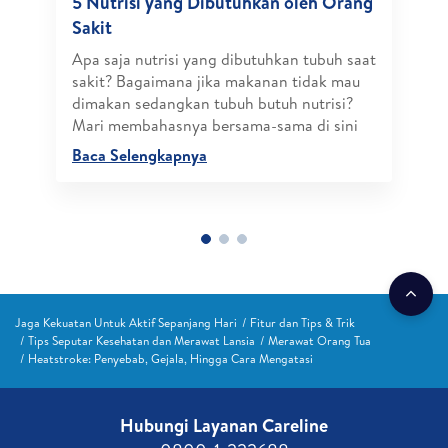
5 Nutrisi yang Dibutuhkan oleh Orang
Sakit
Apa saja nutrisi yang dibutuhkan tubuh saat
sakit? Bagaimana jika makanan tidak mau
dimakan sedangkan tubuh butuh nutrisi?
Mari membahasnya bersama-sama di sini
Baca Selengkapnya
Jaga Kekuatan Untuk Aktif Sepanjang Hari
Fitur dan Tips & Trik
Tips Seputar Kesehatan dan Merawat Lansia
Merawat Orang Tua
Heatstroke: Penyebab, Gejala, Hingga Cara Mengatasi
Hubungi Layanan Careline​