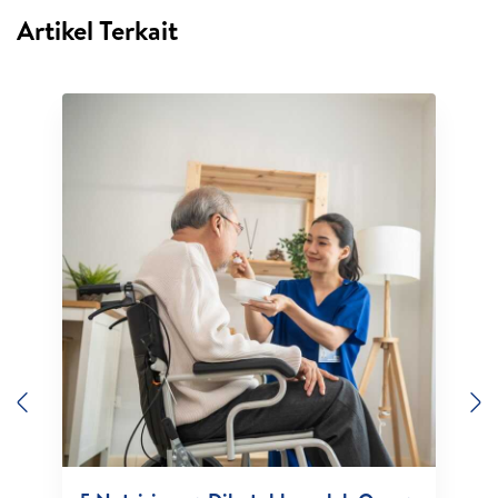
Artikel Terkait
Previous
N