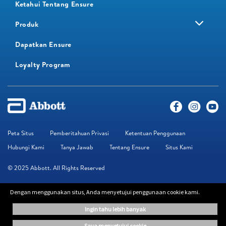
Ketahui Tentang Ensure
Produk
Dapatkan Ensure
Loyalty Program​
Peta Situs
Pemberitahuan Privasi
Ketentuan Penggunaan
Hubungi Kami
Tanya Jawab
Tentang Ensure
Situs Kami
© 2025 Abbott. All Rights Reserved
Dengan menggunakan situs, Anda menyetujui penggunaan cookie kami.
Informasi yang terdapat di situs web ini disediakan hanya untuk keperluan
edukasi. Informasi yang diberikan bukan pengganti saran dari profesional.
ingin tahu lebih banyak
Disarankan untuk selalu konsultasikan dengan tenaga kesehatan Anda untuk
mendapatkan saran lebih lanjut.
saya menyetujui cookie