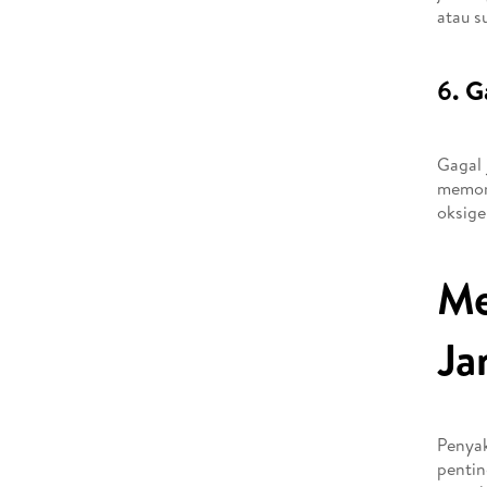
atau s
6. G
Gagal 
memomp
oksige
Me
Ja
Penyak
pentin