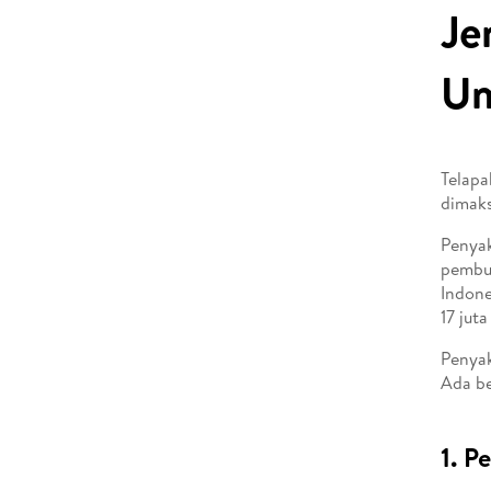
Je
U
Telapa
dimaks
Penyak
pembul
Indone
17 jut
Penyak
Ada be
1. P