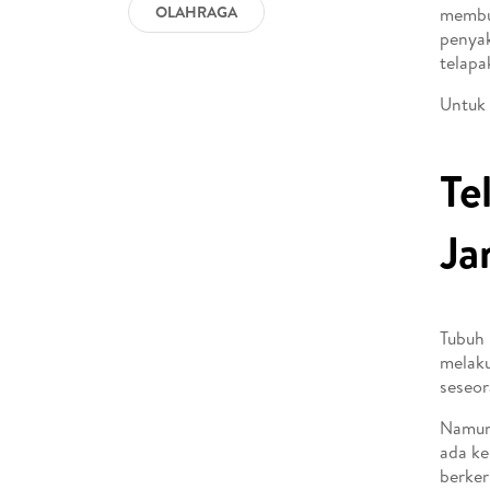
OLAHRAGA
membua
penyak
telapa
Untuk 
Te
Ja
Tubuh 
melaku
seseo
Namun 
ada ke
berker