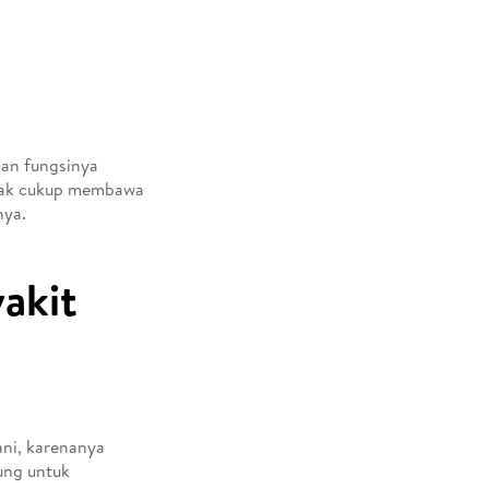
kan fungsinya
idak cukup membawa
nya.
akit
ani, karenanya
ung untuk