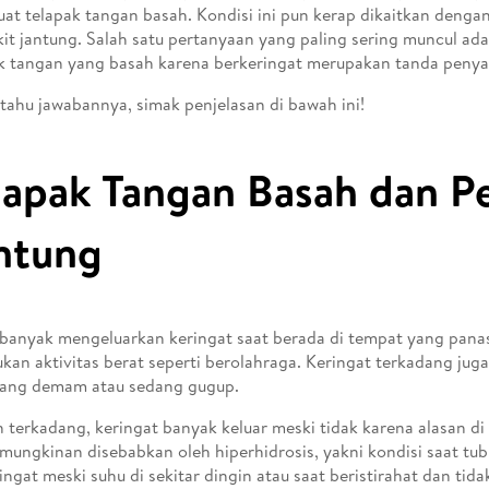
t telapak tangan basah. Kondisi ini pun kerap dikaitkan denga
it jantung. Salah satu pertanyaan yang paling sering muncul ad
k tangan yang basah karena berkeringat merupakan tanda penya
tahu jawabannya, simak penjelasan di bawah ini!
lapak Tangan Basah dan P
ntung
banyak mengeluarkan keringat saat berada di tempat yang panas
kan aktivitas berat seperti berolahraga. Keringat terkadang jug
rang demam atau sedang gugup.
terkadang, keringat banyak keluar meski tidak karena alasan di 
mungkinan disebabkan oleh hiperhidrosis, yakni kondisi saat tu
ingat meski suhu di sekitar dingin atau saat beristirahat dan tid