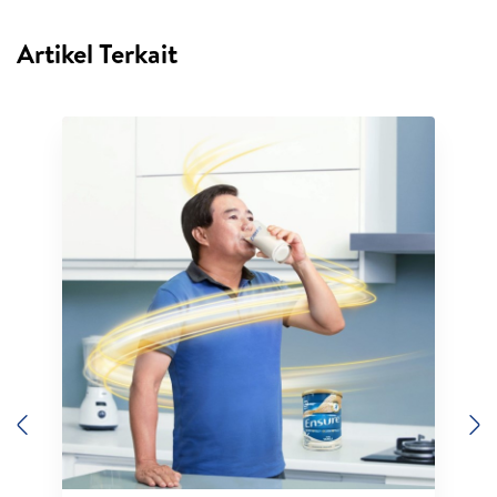
Artikel Terkait
Previous
N