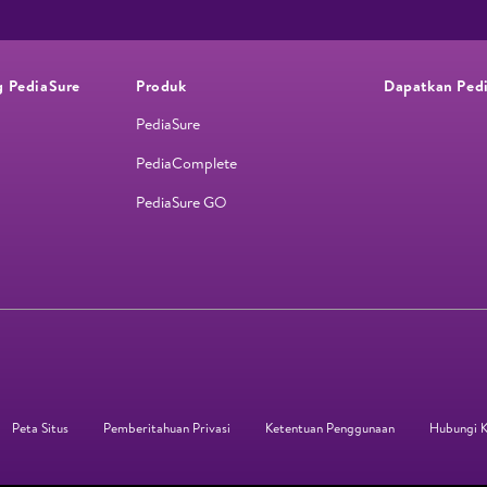
g PediaSure
Produk
Dapatkan Ped
PediaSure
PediaComplete
PediaSure GO
Peta Situs
Pemberitahuan Privasi
Ketentuan Penggunaan
Hubungi 