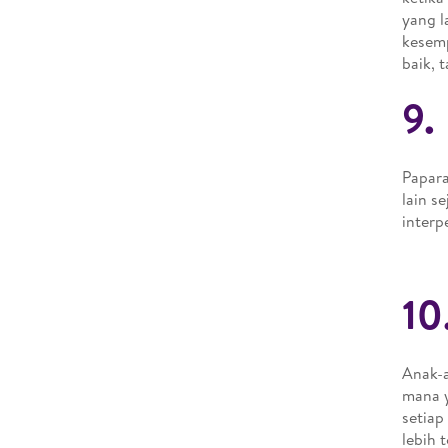
yang l
kesemp
baik, t
9.
Papara
lain s
interp
10
Anak-a
mana y
setiap
lebih t