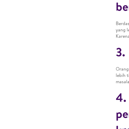
be
Berdas
yang l
Karena
3.
Orangt
lebih 
masala
4.
pe