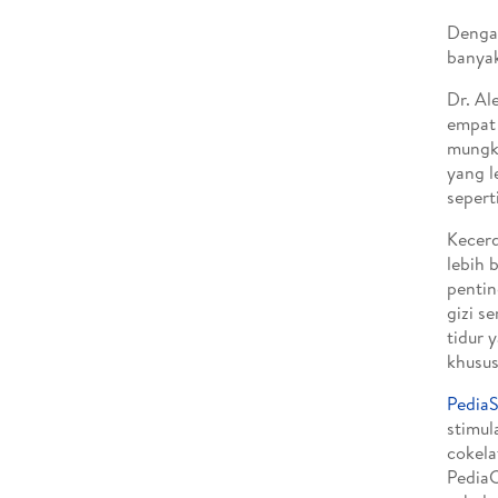
Dengan
banyak
Dr. Al
empat 
mungki
yang l
sepert
Kecerd
lebih 
pentin
gizi s
tidur 
khusus
PediaS
stimul
cokela
PediaC