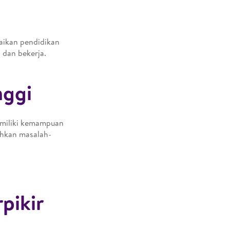
saikan pendidikan
 dan bekerja.
nggi
emiliki kemampuan
ahkan masalah-
pikir