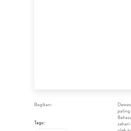
Bagikan:
Dewasa
paling
Bahasa
Tags:
sehari
oleh t