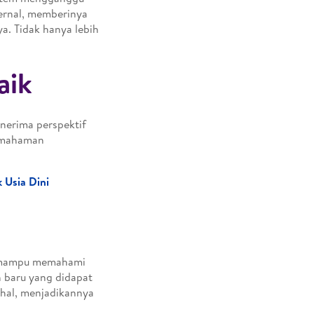
ernal, memberinya
a. Tidak hanya lebih
aik
nerima perspektif
pemahaman
 Usia Dini
ih mampu memahami
n baru yang didapat
hal, menjadikannya