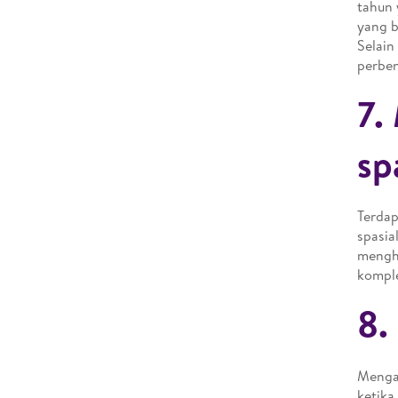
tahun 
yang b
Selain
perben
7.
sp
Terda
spasi
mengha
kompl
8.
Mengaj
ketik