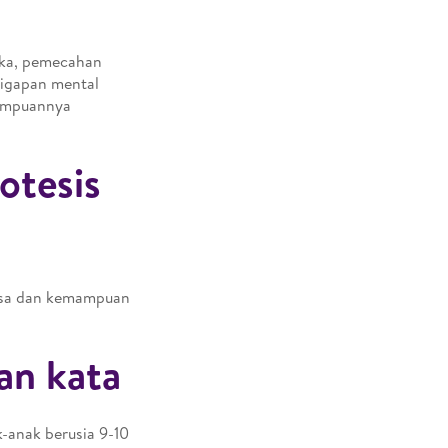
ika, pemecahan
esigapan mental
mampuannya
otesis
hasa dan kemampuan
an kata
anak berusia 9-10