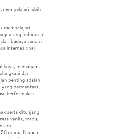
, mempelajari lebih
uk mempelajari
bagi orang Indonesia
dari budaya sendiri
asa internasional
baliknya, memahami
elengkapi dan
lah penting adalah
as yang bermanfaat,
usu berformulasi
k serta ditunjang
rasa vanila, madu,
ntara
a 850 gram. Namun