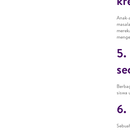
kr
Anak-a
masala
merek
meng
5.
se
Berbag
siswa 
6.
Sebuah