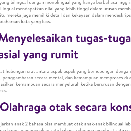
yang bilingual dengan monolingual yang hanya berbahasa Inggris
ilingual mendapatkan nilai yang lebih tinggi dalam urusan mem
 itu mereka juga memiliki detail dan kekayaan dalam mendeskri
daharaan kata yang luas.
 Menyelesaikan tugas-tuga
asial yang rumit
pat hubungan erat antara aspek-aspek yang berhubungan deng
al, penggambaran secara mental, dan kemampuan memproses du
silkan kemampuan secara menyeluruh ketika berurusan dengan
eks.
 Olahraga otak secara kon
arkan anak 2 bahasa bisa membuat otak anak-anak bilingual leb
a dia hanya menggunakan satu bahasa sehingga membuat satu s