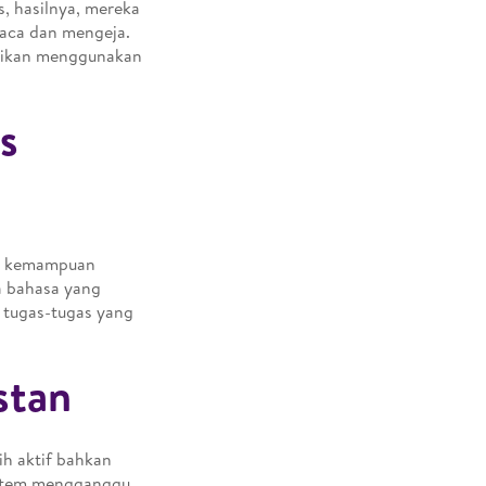
, hasilnya, mereka
baca dan mengeja.
psikan menggunakan
s
an kemampuan
a bahasa yang
 tugas-tugas yang
stan
ih aktif bahkan
istem mengganggu