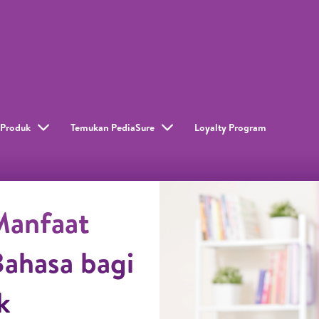
Produk
Temukan PediaSure
Loyalty Program​
Manfaat
ahasa bagi
k