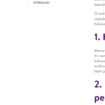
STIMULASI
daerah
Di bal
seguda
bahasa
1.
Menuru
di rua
bahasa
audito
lebih 
2.
pe