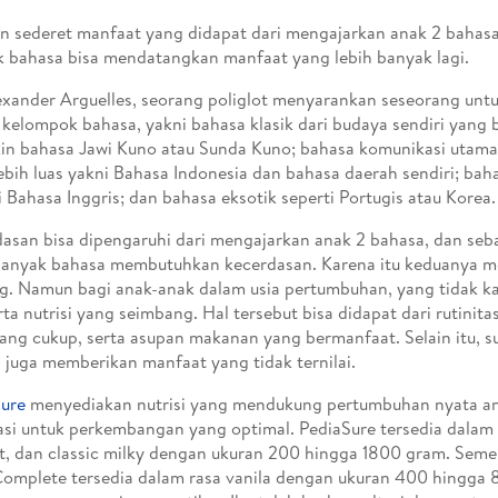
 sederet manfaat yang didapat dari mengajarkan anak 2 bahasa
 bahasa bisa mendatangkan manfaat yang lebih banyak lagi.
exander Arguelles, seorang poliglot menyarankan seseorang unt
kelompok bahasa, yakni bahasa klasik dari budaya sendiri yang 
n bahasa Jawi Kuno atau Sunda Kuno; bahasa komunikasi utama 
ebih luas yakni Bahasa Indonesia dan bahasa daerah sendiri; bah
i Bahasa Inggris; dan bahasa eksotik seperti Portugis atau Korea.
asan bisa dipengaruhi dari mengajarkan anak 2 bahasa, dan se
banyak bahasa membutuhkan kecerdasan. Karena itu keduanya m
g. Namun bagi anak-anak dalam usia pertumbuhan, yang tidak ka
erta nutrisi yang seimbang. Hal tersebut bisa didapat dari rutinit
yang cukup, serta asupan makanan yang bermanfaat. Selain itu, s
 juga memberikan manfaat yang tidak ternilai.
ure
menyediakan nutrisi yang mendukung pertumbuhan nyata ana
asi untuk perkembangan yang optimal. PediaSure tersedia dalam 
t, dan classic milky dengan ukuran 200 hingga 1800 gram. Seme
omplete tersedia dalam rasa vanila dengan ukuran 400 hingg