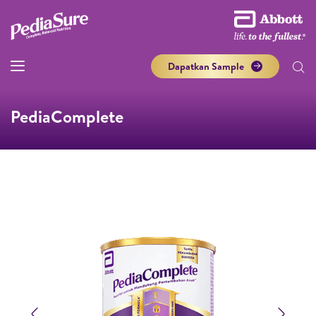
Dapatkan Sample
PediaComplete
Previous
Next