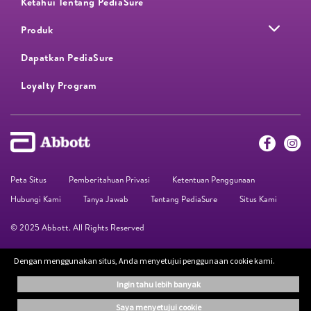
Ketahui Tentang PediaSure
Produk
Dapatkan PediaSure
Loyalty Program​
Peta Situs
Pemberitahuan Privasi
Ketentuan Penggunaan
Hubungi Kami
Tanya Jawab
Tentang PediaSure
Situs Kami
© 2025 Abbott. All Rights Reserved
Dengan menggunakan situs, Anda menyetujui penggunaan cookie kami.
Informasi yang terdapat di situs web ini disediakan hanya untuk keperluan
edukasi. Informasi yang diberikan bukan pengganti saran dari profesional.
ingin tahu lebih banyak
Disarankan untuk selalu konsultasikan dengan tenaga kesehatan Anda untuk
mendapatkan saran lebih lanjut.
saya menyetujui cookie