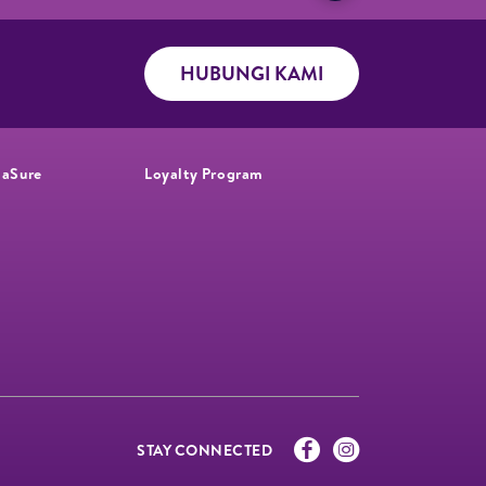
HUBUNGI KAMI
iaSure
Loyalty Program​
STAY CONNECTED