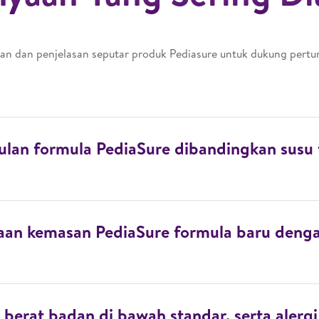
n dan penjelasan seputar produk Pediasure untuk dukung pertu
lan formula PediaSure dibandingkan susu
an kemasan PediaSure formula baru denga
 berat badan di bawah standar, serta alerg