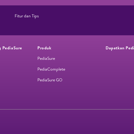
Fitur dan Tips ​
g PediaSure
Produk
Dapatkan Ped
PediaSure
PediaComplete
PediaSure GO