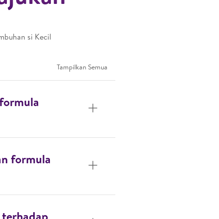
mbuhan si Kecil
Tampilkan Semua
 formula
n formula
i terhadap