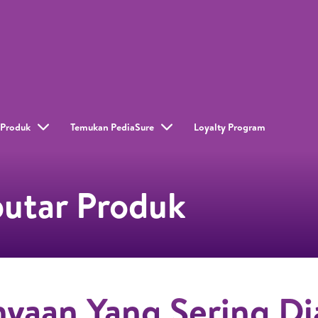
Produk
Temukan PediaSure
Loyalty Program​
putar Produk
nyaan Yang Sering Di