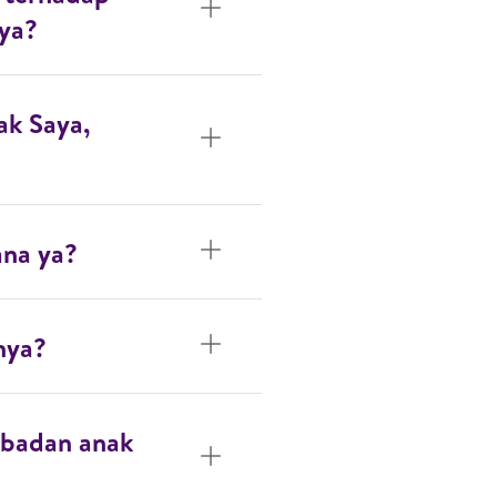
nya?
ak Saya,
ana ya?
nya?
 badan anak