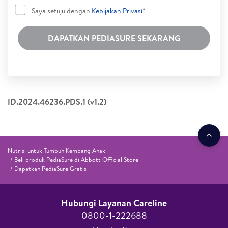
Saya setuju dengan
Kebijakan Privasi
*
DAPATKAN PEDIASURE SEKARANG
ID.2024.46236.PDS.1 (v1.2)
Nutrisi untuk Tumbuh Kembang Anak
Beli produk PediaSure di Abbott Official Store
Dapatkan PediaSure Gratis
Hubungi Layanan Careline​
0800-1-222688​