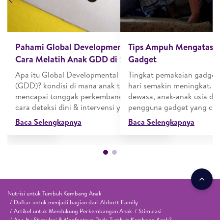
an IQ, EQ, dan
Pahami Global Development Delay dan
Tips Ampuh Mengatasi
!
Cara Melatih Anak GDD di Sini!
Gadget
k kecerdasan
Apa itu Global Developmental Delay
Tingkat pemakaian gadget 
i. Ketiganya
(GDD)? kondisi di mana anak terlambat
hari semakin meningkat. T
r manfaatnya
mencapai tonggak perkembangan. Begini
dewasa, anak-anak usia din
aranya!
cara deteksi dini & intervensi yang tepat
pengguna gadget yang cuku
Baca Selengkapnya
Baca Selengkapnya
Nutrisi untuk Tumbuh Kembang Anak
Daftar untuk menjadi bagian dari Abbott Family
Artikel untuk Mendukung Perkembangan Anak
Stimulasi
Apa Itu Stimulasi & Manfaatnya Pada Tumbuh Kembang Anak?