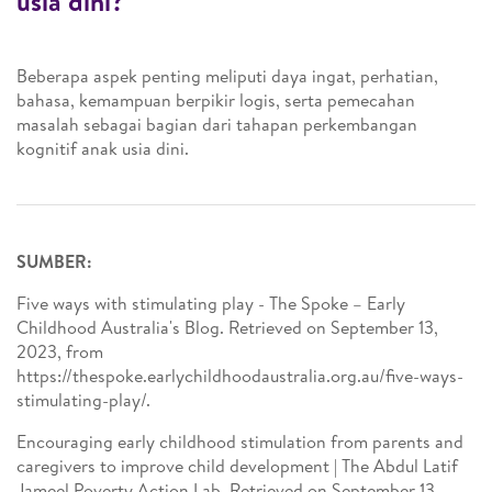
usia dini?
Beberapa aspek penting meliputi daya ingat, perhatian,
bahasa, kemampuan berpikir logis, serta pemecahan
masalah sebagai bagian dari tahapan perkembangan
kognitif anak usia dini.
SUMBER:
Five ways with stimulating play - The Spoke – Early
Childhood Australia's Blog. Retrieved on September 13,
2023, from
https://thespoke.earlychildhoodaustralia.org.au/five-ways-
stimulating-play/.
Encouraging early childhood stimulation from parents and
caregivers to improve child development | The Abdul Latif
Jameel Poverty Action Lab. Retrieved on September 13,