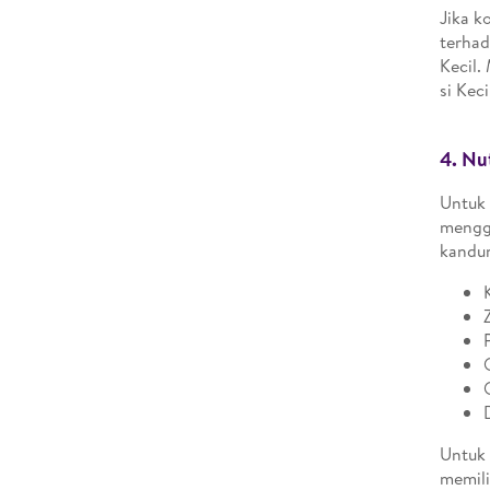
Jika k
terhad
Kecil.
si Kec
4.
Nut
Untuk 
mengge
kandun
Untuk 
memili