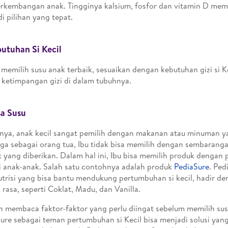
rkembangan anak. Tingginya kalsium, fosfor dan vitamin D mem
i pilihan yang tepat.
utuhan Si Kecil
 memilih susu anak terbaik, sesuaikan dengan kebutuhan gizi si K
i ketimpangan gizi di dalam tubuhnya.
a Susu
ya, anak kecil sangat pemilih dengan makanan atau minuman y
ga sebagai orang tua, Ibu tidak bisa memilih dengan sembaranga
k yang diberikan. Dalam hal ini, Ibu bisa memilih produk dengan 
i anak-anak. Salah satu contohnya adalah produk
PediaSure
. Ped
utrisi yang bisa bantu mendukung pertumbuhan si kecil, hadir d
n rasa, seperti Coklat, Madu, dan Vanilla.
h membaca faktor-faktor yang perlu diingat sebelum memilih sus
ure sebagai teman pertumbuhan si Kecil bisa menjadi solusi yan