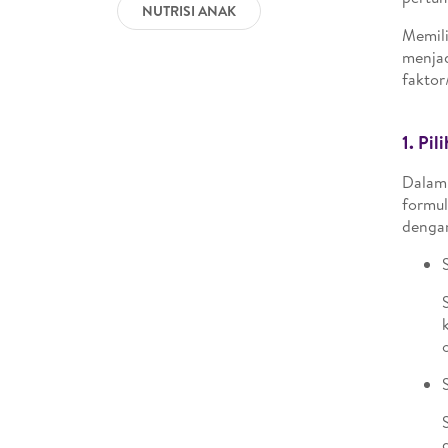
NUTRISI ANAK
Memili
menjad
faktor
1.
Pil
Dalam 
formul
dengan