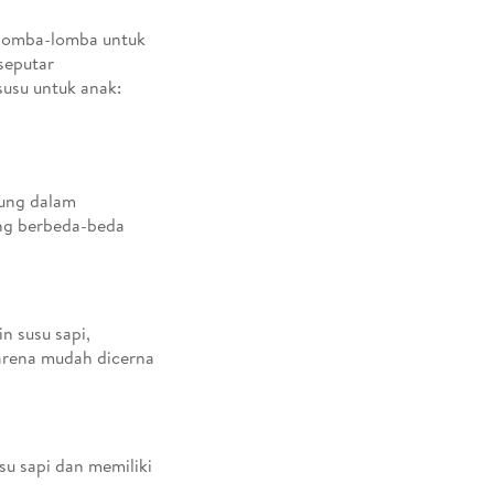
rlomba-lomba untuk
seputar
susu untuk anak:
dung dalam
ang berbeda-beda
n susu sapi,
karena mudah dicerna
usu sapi dan memiliki