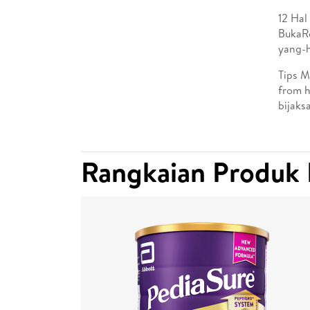
12 Hal
BukaRe
yang-h
Tips M
from h
bijaks
Rangkaian Produk 