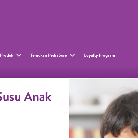
Produk
Temukan PediaSure
Loyalty Program​
Susu Anak