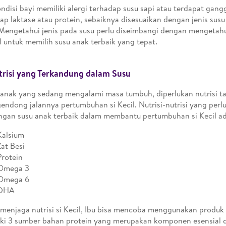
ondisi bayi memiliki alergi terhadap susu sapi atau terdapat ga
ap laktase atau protein, sebaiknya disesuaikan dengan jenis sus
 Mengetahui jenis pada susu perlu diseimbangi dengan mengetahu
il untuk memilih susu anak terbaik yang tepat.
risi yang Terkandung dalam Susu
anak yang sedang mengalami masa tumbuh, diperlukan nutrisi 
ndong jalannya pertumbuhan si Kecil. Nutrisi-nutrisi yang perl
gan susu anak terbaik dalam membantu pertumbuhan si Kecil ad
Kalsium
Zat Besi
Protein
Omega 3
Omega 6
DHA
menjaga nutrisi si Kecil, Ibu bisa mencoba menggunakan produk
ki 3 sumber bahan protein yang merupakan komponen esensial