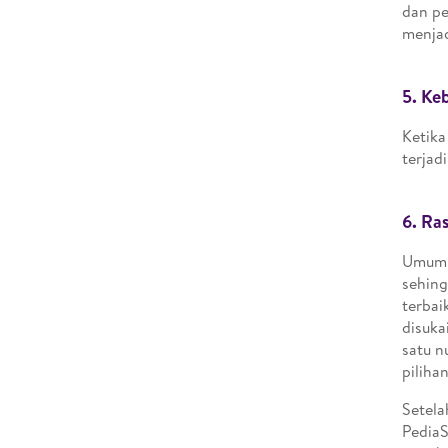
dan pe
menjad
5.
Keb
Ketika
terjad
6.
Ras
Umumn
sehing
terbai
disuka
satu n
piliha
Setela
PediaS