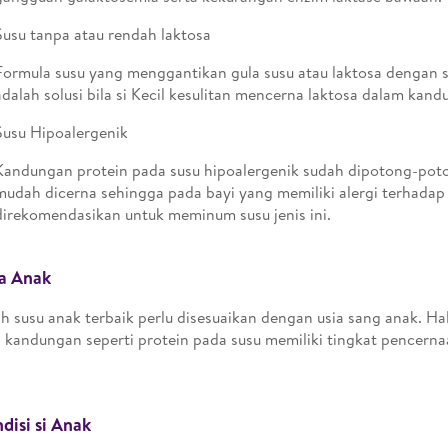
Susu tanpa atau rendah laktosa
Formula susu yang menggantikan gula susu atau laktosa dengan si
adalah solusi bila si Kecil kesulitan mencerna laktosa dalam kand
Susu Hipoalergenik
Kandungan protein pada susu hipoalergenik sudah dipotong-pot
mudah dicerna sehingga pada bayi yang memiliki alergi terhadap 
direkomendasikan untuk meminum susu jenis ini.
a Anak
h susu anak terbaik perlu disesuaikan dengan usia sang anak. Hal
 kandungan seperti protein pada susu memiliki tingkat pencern
disi si Anak