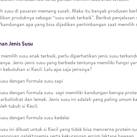
h susu di pasaran memang susah. Maka itu banyak produsen be
ikan produknya sebagai “susu anak terbaik”. Berikut penjelasan 
/kandungan apa yang bisa dijadikan pertimbangan saat memilih 
ihan Jenis Susu
memilih susu anak terbaik, perlu diperhatikan jenis susu terkan
anya. Jenis-jenis susu yang berbeda tentunya memiliki fungsi y
 kebutuhan si Kecil. Lalu apa saja jenisnya?
Susu dengan formula susu sapi
Susu dengan formula susu sapi memiliki kandungan berupa protei
karbohidrat dan lemak. Jenis susu ini adalah yang paling umum 
oleh tubuh si Kecil.
Susu dengan formula susu kedelai
Susu ini dibuat untuk si Kecil yang tidak bisa mencerna protein s
gangguan galaktosemia serta kekurangan enzim laktase bawaan.