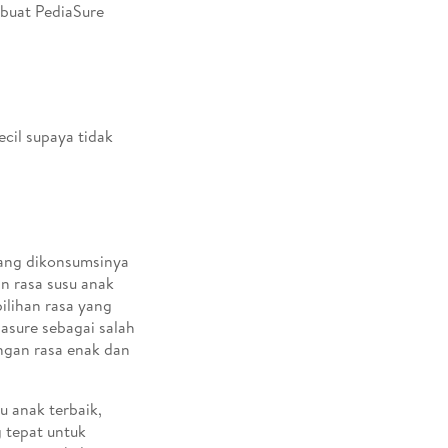
buat PediaSure
ecil supaya tidak
ang dikonsumsinya
n rasa susu anak
pilihan rasa yang
iasure sebagai salah
engan rasa enak dan
u anak terbaik,
g tepat untuk