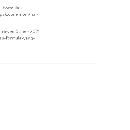
u Formula -
lapak.com/mom/hal-
etrieved 5 June 2021,
usu-formula-yang-