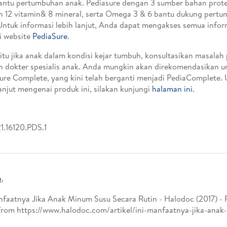
tu pertumbuhan anak. Pediasure dengan 3 sumber bahan protei
 12 vitamin& 8 mineral, serta Omega 3 & 6 bantu dukung pertu
 Untuk informasi lebih lanjut, Anda dapat mengakses semua infor
i website
PediaSure
.
 itu jika anak dalam kondisi kejar tumbuh, konsultasikan masala
 dokter spesialis anak. Anda mungkin akan direkomendasikan 
ure Complete, yang kini telah berganti menjadi PediaComplete. 
lanjut mengenai produk ini, silakan kunjungi
halaman ini
.
1.16120.PDS.1
:
nfaatnya Jika Anak Minum Susu Secara Rutin - Halodoc (2017) - 
from https://www.halodoc.com/artikel/ini-manfaatnya-jika-anak