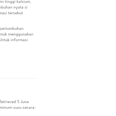
n tinggi kalsium,
mbuhan nyata si
masi tersebut
h pertumbuhan
untuk menggunakan
Untuk informasi
Retrieved 5 June
-minum-susu-secara-