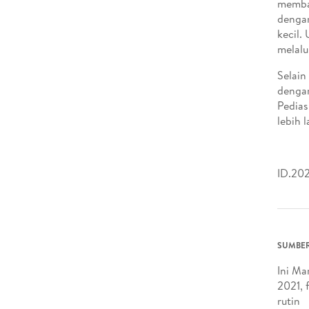
memban
dengan
kecil.
melalu
Selain
dengan
Pedias
lebih 
ID.202
SUMBER
Ini Ma
2021, 
rutin