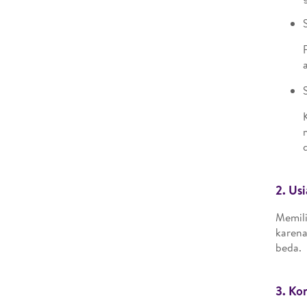
2.
Usi
Memili
karena
beda.
3.
Kon