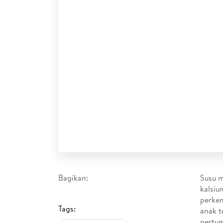
Bagikan:
Susu m
kalsiu
perkem
Tags:
anak t
pertum