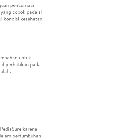
ngguan pencernaan
u yang cocok pada si
i kondisi kesehatan
tambahan untuk
u diperhatikan pada
alah:
 PediaSure karena
 dalam pertumbuhan