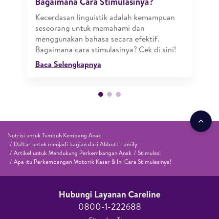
Bagaimana Cara Stimulasinya?
Kecerdasan linguistik adalah kemampuan
seseorang untuk memahami dan
menggunakan bahasa secara efektif.
Bagaimana cara stimulasinya? Cek di sini!
Baca Selengkapnya
Nutrisi untuk Tumbuh Kembang Anak
Daftar untuk menjadi bagian dari Abbott Family
Artikel untuk Mendukung Perkembangan Anak
Stimulasi
Apa itu Perkembangan Motorik Kasar & Ini Cara Stimulasinya!
Hubungi Layanan Careline​
0800-1-222688​