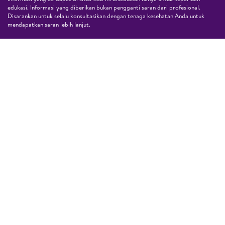
edukasi. Informasi yang diberikan bukan pengganti saran dari profesional.
Disarankan untuk selalu konsultasikan dengan tenaga kesehatan Anda untuk
mendapatkan saran lebih lanjut.