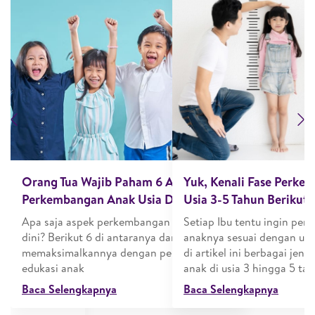
Previous
N
embangan Anak
Orang Tua Wajib Paham 6 Aspek
Yuk, Kenali Fase Perk
Perkembangan Anak Usia Dini
Usia 3-5 Tahun Berikut I
 perlu
Apa saja aspek perkembangan anak usia
Setiap Ibu tentu ingin pe
an anak. Tahap
dini? Berikut 6 di antaranya dan cara
anaknya sesuai dengan usi
i dengan
memaksimalkannya dengan permainan
di artikel ini berbagai je
dan
edukasi anak
anak di usia 3 hingga 5 ta
Baca Selengkapnya
Baca Selengkapnya