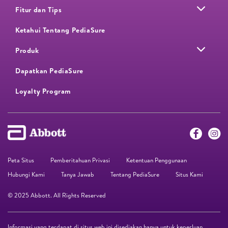
Fitur dan Tips
Ketahui Tentang PediaSure
Produk
Dapatkan PediaSure
Loyalty Program​
Peta Situs
Pemberitahuan Privasi
Ketentuan Penggunaan
Hubungi Kami
Tanya Jawab
Tentang PediaSure
Situs Kami
© 2025 Abbott. All Rights Reserved
Informasi yang terdapat di situs web ini disediakan hanya untuk keperluan