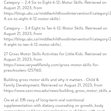
Category — 2.4 Six to Eight 6-12: Motor Skills. Retrieved on
August 21, 2023, from
https://blogs.ubc.ca/middlechildhoodintervention1/category/
4-six-to-eight-6-12-motor-skills/.
Category — 3.4 Eight to Ten 6-12: Motor Skills. Retrieved on
August 21, 2023, from
https://blogs.ubc.ca/middlechildhoodintervention1/category/
4-eight-to-ten-6-12-motor-skills/.
27 Gross Motor Skills Activities for Little Kids. Retrieved on
August 21, 2023, from
https://www.verywellfamily.com/gross-motor-skills-for-
preschoolers-1257160.
Building gross motor skills and why it matters - Child &
Family Development. Retrieved on August 21, 2023, from
https://www.canr.msu.edu/news/building_gross_motor_skills_
Ow et al. Effi cacy of long‑term oral nutritional
supplementation with dietary counseling on growth, body
composition and bone mineralization in children with or at