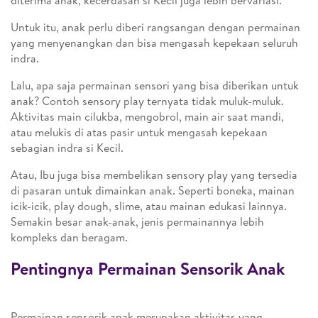
diterima anak, kecerdasan si Kecil juga lebih bervariasi.
Untuk itu, anak perlu diberi rangsangan dengan permainan
yang menyenangkan dan bisa mengasah kepekaan seluruh
indra.
Lalu, apa saja permainan sensori yang bisa diberikan untuk
anak? Contoh sensory play ternyata tidak muluk-muluk.
Aktivitas main cilukba, mengobrol, main air saat mandi,
atau melukis di atas pasir untuk mengasah kepekaan
sebagian indra si Kecil.
Atau, Ibu juga bisa membelikan sensory play yang tersedia
di pasaran untuk dimainkan anak. Seperti boneka, mainan
icik-icik, play dough, slime, atau mainan edukasi lainnya.
Semakin besar anak-anak, jenis permainannya lebih
kompleks dan beragam.
Pentingnya Permainan Sensorik Anak
Permainan sensorik anak merupakan aktivitas yang