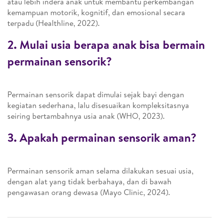
atau lebih indera anak untuk membantu perkembangan
kemampuan motorik, kognitif, dan emosional secara
terpadu (Healthline, 2022).
2. Mulai usia berapa anak bisa bermain
permainan sensorik?
Permainan sensorik dapat dimulai sejak bayi dengan
kegiatan sederhana, lalu disesuaikan kompleksitasnya
seiring bertambahnya usia anak (WHO, 2023).
3. Apakah permainan sensorik aman?
Permainan sensorik aman selama dilakukan sesuai usia,
dengan alat yang tidak berbahaya, dan di bawah
pengawasan orang dewasa (Mayo Clinic, 2024).