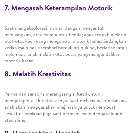
7. Mengasah Keterampilan Motorik
Saat mengeksplorasi mainan dengan menyentuh,
menuangkan, atau membentuk benda; anak tengah melatih
otot-otot kecil yang mengontrol motorik halus. Sedangkan
ketika main pasir sembari bergulung-gulung, berlarian, atau
melompat; anak melatih otot besar yang mengendalikan
motorik kasar.
8. Melatih Kreativitas
Permainan sensoris merangsang si Kecil untuk
mengeksplorasi kreativitasnya. Saat melukis pasir misalkan,
anak akan menggunakan imajinasinya untuk membuat
sesuatu. Demikian juga saat bermain-main dengan dough
atau slime.