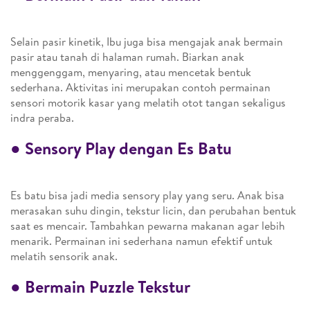
Selain pasir kinetik, Ibu juga bisa mengajak anak bermain
pasir atau tanah di halaman rumah. Biarkan anak
menggenggam, menyaring, atau mencetak bentuk
sederhana. Aktivitas ini merupakan contoh permainan
sensori motorik kasar yang melatih otot tangan sekaligus
indra peraba.
● Sensory Play dengan Es Batu
Es batu bisa jadi media sensory play yang seru. Anak bisa
merasakan suhu dingin, tekstur licin, dan perubahan bentuk
saat es mencair. Tambahkan pewarna makanan agar lebih
menarik. Permainan ini sederhana namun efektif untuk
melatih sensorik anak.
● Bermain Puzzle Tekstur