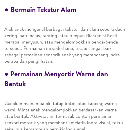
● Bermain Tekstur Alam
Ajak anak mengenal berbagai tekstur dari alam seperti daun
kering, batu halus, ranting, atau rumput. Biarkan si Kecil
meraba, menyusun, atau mengelompokkan benda-benda
tersebut. Permainan ini sederhana, tetapi sangat baik
sebagai permainan sensorik anak yang merangsang indra
peraba dan penglihatan.
● Permainan Menyortir Warna dan
Bentuk
Gunakan mainan balok, tutup botol, atau kancing warna-
warni. Minta anak mengelompokkan berdasarkan warna
atau bentuk. Aktivitas ini termasuk contoh permainan
sensori motorik yang membantu melatih indra visual, fokus,
sekaligus kemampuan berpikir logis anak.