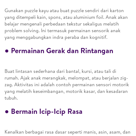
Gunakan puzzle kayu atau buat puzzle sendiri dari karton
yang ditempeli kain, spons, atau aluminium foil. Anak akan
belajar mengenali perbedaan tekstur sekaligus melatih
problem solving. Ini termasuk permainan sensorik anak
yang menggabungkan indra peraba dan kognitif.
● Permainan Gerak dan Rintangan
Buat lintasan sederhana dari bantal, kursi, atau tali di
rumah. Ajak anak merangkak, melompat, atau berjalan zig-
zag. Aktivitas ini adalah contoh permainan sensori motorik
yang melatih keseimbangan, motorik kasar, dan kesadaran
tubuh.
● Bermain Icip-Icip Rasa
Kenalkan berbagai rasa dasar seperti manis, asin, asam, dan