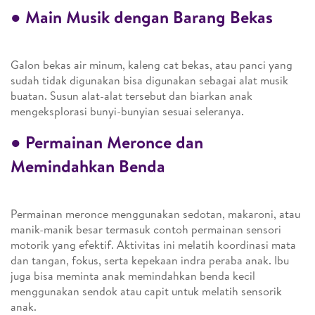
● Main Musik dengan Barang Bekas
Galon bekas air minum, kaleng cat bekas, atau panci yang
sudah tidak digunakan bisa digunakan sebagai alat musik
buatan. Susun alat-alat tersebut dan biarkan anak
mengeksplorasi bunyi-bunyian sesuai seleranya.
● Permainan Meronce dan
Memindahkan Benda
Permainan meronce menggunakan sedotan, makaroni, atau
manik-manik besar termasuk contoh permainan sensori
motorik yang efektif. Aktivitas ini melatih koordinasi mata
dan tangan, fokus, serta kepekaan indra peraba anak. Ibu
juga bisa meminta anak memindahkan benda kecil
menggunakan sendok atau capit untuk melatih sensorik
anak.