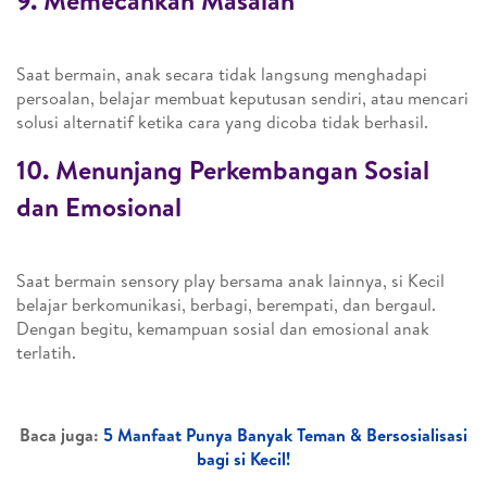
9. Memecahkan Masalah
Saat bermain, anak secara tidak langsung menghadapi
persoalan, belajar membuat keputusan sendiri, atau mencari
solusi alternatif ketika cara yang dicoba tidak berhasil.
10. Menunjang Perkembangan Sosial
dan Emosional
Saat bermain sensory play bersama anak lainnya, si Kecil
belajar berkomunikasi, berbagi, berempati, dan bergaul.
Dengan begitu, kemampuan sosial dan emosional anak
terlatih.
Baca juga:
5 Manfaat Punya Banyak Teman & Bersosialisasi
bagi si Kecil!