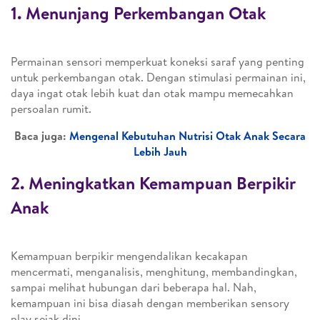
1. Menunjang Perkembangan Otak
Permainan sensori memperkuat koneksi saraf yang penting
untuk perkembangan otak. Dengan stimulasi permainan ini,
daya ingat otak lebih kuat dan otak mampu memecahkan
persoalan rumit.
Baca juga:
Mengenal Kebutuhan Nutrisi Otak Anak Secara
Lebih Jauh
2. Meningkatkan Kemampuan Berpikir
Anak
Kemampuan berpikir mengendalikan kecakapan
mencermati, menganalisis, menghitung, membandingkan,
sampai melihat hubungan dari beberapa hal. Nah,
kemampuan ini bisa diasah dengan memberikan sensory
play sejak dini.