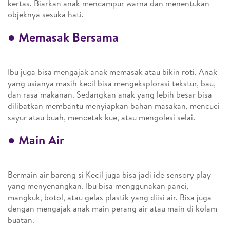
kertas. Biarkan anak mencampur warna dan menentukan
objeknya sesuka hati.
● Memasak Bersama
Ibu juga bisa mengajak anak memasak atau bikin roti. Anak
yang usianya masih kecil bisa mengeksplorasi tekstur, bau,
dan rasa makanan. Sedangkan anak yang lebih besar bisa
dilibatkan membantu menyiapkan bahan masakan, mencuci
sayur atau buah, mencetak kue, atau mengolesi selai.
● Main Air
Bermain air bareng si Kecil juga bisa jadi ide sensory play
yang menyenangkan. Ibu bisa menggunakan panci,
mangkuk, botol, atau gelas plastik yang diisi air. Bisa juga
dengan mengajak anak main perang air atau main di kolam
buatan.