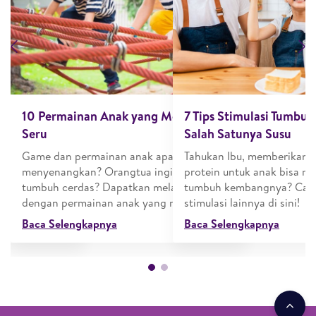
Previous
N
itori dan
10 Permainan Anak yang Mendidik dan
7 Tips Stimulasi Tumbu
mbangkannya?
Seru
Salah Satunya Susu
cara belajar
Game dan permainan anak apa yang
Tahukan Ibu, memberikan s
pendengaran.
menyenangkan? Orangtua ingin anak
protein untuk anak bisa me
a
tumbuh cerdas? Dapatkan melalui stimulasi
tumbuh kembangnya? Cari t
k di sekolah!
dengan permainan anak yang mendidik!
stimulasi lainnya di sini!
Baca Selengkapnya
Baca Selengkapnya