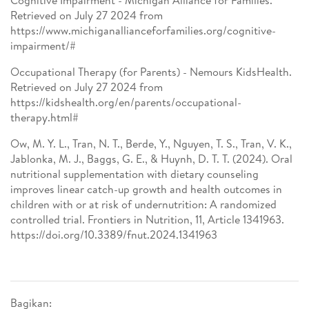
Cognitive Impairment - Michigan Alliance for Families.
Retrieved on July 27 2024 from
https://www.michiganallianceforfamilies.org/cognitive-
impairment/#
Occupational Therapy (for Parents) - Nemours KidsHealth.
Retrieved on July 27 2024 from
https://kidshealth.org/en/parents/occupational-
therapy.html#
Ow, M. Y. L., Tran, N. T., Berde, Y., Nguyen, T. S., Tran, V. K.,
Jablonka, M. J., Baggs, G. E., & Huynh, D. T. T. (2024). Oral
nutritional supplementation with dietary counseling
improves linear catch-up growth and health outcomes in
children with or at risk of undernutrition: A randomized
controlled trial. Frontiers in Nutrition, 11, Article 1341963.
https://doi.org/10.3389/fnut.2024.1341963
Bagikan: