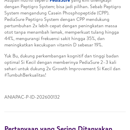
Asupan nutrisi seperti
PediaSure
yang kini dilengkapi
dengan Peptigro System; bisa jadi pilihan. Sebab Peptigro
System mengandung Casein Phosphopeptide (CPP).
PediaSure Peptigro System dengan CPP mendukung
pertumbuhan 2x lebih cepat dengan peningkatan massa
otot tanpa menambah lemak, memperkuat tulang hingga
44%, mengurangi frekuensi sakit hingga 35%, dan
meningkatkan kecukupan vitamin D sebesar 19%.
Yuk Bu, dukung perkembangan kognitif dan tinggi badan
optimal Si Kecil dengan memberinya PediaSure 2–3 kali
sehari untuk dukung 2x Growth Improvement Si Kecil dan
#TumbuhBerkualitas!
ANIAPAC-P-ID-202600132
Pertanyaan yang Sering Ditanyakan