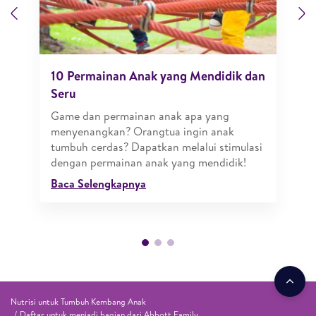
Previous
N
10 Permainan Anak yang Mendidik dan
Seru
Game dan permainan anak apa yang
menyenangkan? Orangtua ingin anak
tumbuh cerdas? Dapatkan melalui stimulasi
dengan permainan anak yang mendidik!
Baca Selengkapnya
Nutrisi untuk Tumbuh Kembang Anak
Daftar untuk menjadi bagian dari Abbott Family