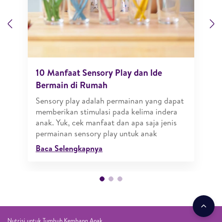
Previous
N
10 Manfaat Sensory Play dan Ide
Bermain di Rumah
Sensory play adalah permainan yang dapat
memberikan stimulasi pada kelima indera
anak. Yuk, cek manfaat dan apa saja jenis
permainan sensory play untuk anak
Baca Selengkapnya
Nutrisi untuk Tumbuh Kembang Anak