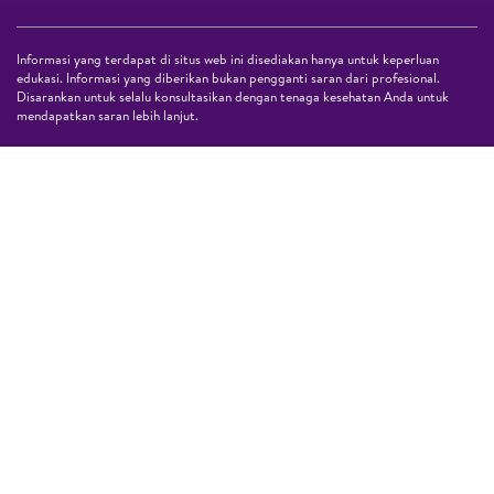
Informasi yang terdapat di situs web ini disediakan hanya untuk keperluan
edukasi. Informasi yang diberikan bukan pengganti saran dari profesional.
Disarankan untuk selalu konsultasikan dengan tenaga kesehatan Anda untuk
mendapatkan saran lebih lanjut.