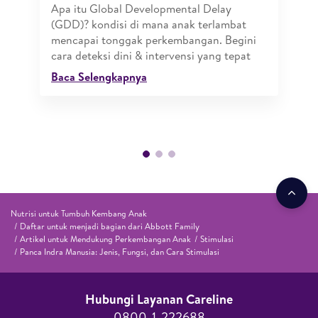
Apa itu Global Developmental Delay
(GDD)? kondisi di mana anak terlambat
mencapai tonggak perkembangan. Begini
cara deteksi dini & intervensi yang tepat
Baca Selengkapnya
Nutrisi untuk Tumbuh Kembang Anak
Daftar untuk menjadi bagian dari Abbott Family
Artikel untuk Mendukung Perkembangan Anak
Stimulasi
Panca Indra Manusia: Jenis, Fungsi, dan Cara Stimulasi
Hubungi Layanan Careline​
0800-1-222688​