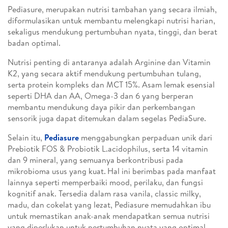
Pediasure, merupakan nutrisi tambahan yang secara ilmiah,
diformulasikan untuk membantu melengkapi nutrisi harian,
sekaligus mendukung pertumbuhan nyata, tinggi, dan berat
badan optimal.
Nutrisi penting di antaranya adalah Arginine dan Vitamin
K2, yang secara aktif mendukung pertumbuhan tulang,
serta protein kompleks dan MCT 15%. Asam lemak esensial
seperti DHA dan AA, Omega-3 dan 6 yang berperan
membantu mendukung daya pikir dan perkembangan
sensorik juga dapat ditemukan dalam segelas PediaSure.
Selain itu,
Pediasure
menggabungkan perpaduan unik dari
Prebiotik FOS & Probiotik L.acidophilus, serta 14 vitamin
dan 9 mineral, yang semuanya berkontribusi pada
mikrobioma usus yang kuat.
Hal ini berimbas pada manfaat
lainnya seperti memperbaiki mood, perilaku, dan fungsi
kognitif anak. Tersedia dalam rasa vanila, classic milky,
madu, dan cokelat yang lezat, Pediasure memudahkan ibu
untuk memastikan anak-anak mendapatkan semua nutrisi
yang diperlukan untuk pertumbuhan nyata yang optimal.