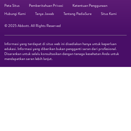
Peta Situs
Pemberitahuan Privasi
Ketentuan Penggunaan
Hubungi Kami
Tanya Jawab
Tentang PediaSure
Situs Kami
© 2025 Abbott. All Rights Reserved
Informasi yang terdapat di situs web ini disediakan hanya untuk keperluan
edukasi. Informasi yang diberikan bukan pengganti saran dari profesional.
Disarankan untuk selalu konsultasikan dengan tenaga kesehatan Anda untuk
mendapatkan saran lebih lanjut.