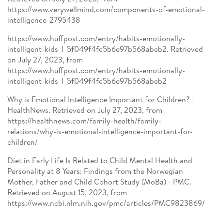
https://www.verywellmind.com/components-of-emotional-
intelligence-2795438
https://www.huffpost.com/entry/habits-emotionally-
intelligent-kids_l_5f049f4fc5b6e97b568abeb2. Retrieved
on July 27, 2023, from
https://www.huffpost.com/entry/habits-emotionally-
intelligent-kids_l_5f049f4fc5b6e97b568abeb2
Why is Emotional Intelligence Important for Children? |
HealthNews. Retrieved on July 27, 2023, from
https://healthnews.com/family-health/family-
relations/why-is-emotional-intelligence-important-for-
children/
Diet in Early Life Is Related to Child Mental Health and
Personality at 8 Years: Findings from the Norwegian
Mother, Father and Child Cohort Study (MoBa) - PMC.
Retrieved on August 15, 2023, from
https://www.ncbi.nlm.nih.gov/pmc/articles/PMC9823869/