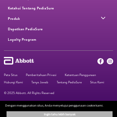
Ketahui Tentang PediaSure
Produk
Dapatkan PediaSure
Loyalty Program​
Peta Situs
Pemberitahuan Privasi
Ketentuan Penggunaan
Hubungi Kami
Tanya Jawab
Tentang PediaSure
Situs Kami
© 2025 Abbott. All Rights Reserved
Dengan menggunakan situs, Anda menyetujui penggunaan cookie kami.
Informasi yang terdapat di situs web ini disediakan hanya untuk keperluan
edukasi. Informasi yang diberikan bukan pengganti saran dari profesional.
ingin tahu lebih banyak