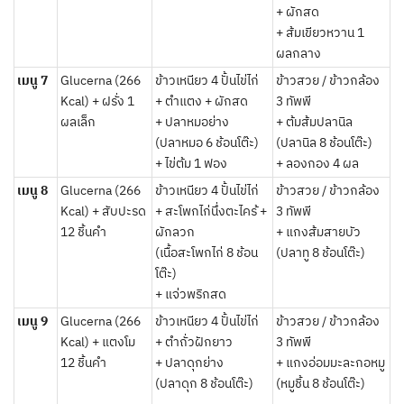
+ ผักสด
+ ส้มเขียวหวาน 1
ผลกลาง
เมนู 7
Glucerna (266
ข้าวเหนียว 4 ปั้นไข่ไก่
ข้าวสวย / ข้าวกล้อง
Kcal) + ฝรั่ง 1
+ ตำแตง + ผักสด
3 ทัพพี
ผลเล็ก
+ ปลาหมอย่าง
+ ต้มส้มปลานิล
(ปลาหมอ 6 ช้อนโต๊ะ)
(ปลานิล 8 ช้อนโต๊ะ)
+ ไข่ต้ม 1 ฟอง
+ ลองกอง 4 ผล
เมนู 8
Glucerna (266
ข้าวเหนียว 4 ปั้นไข่ไก่
ข้าวสวย / ข้าวกล้อง
Kcal) + สับปะรด
+ สะโพกไก่นึ่งตะไคร้ +
3 ทัพพี
12 ชิ้นคำ
ผักลวก
+ แกงส้มสายบัว
(เนื้อสะโพกไก่ 8 ช้อน
(ปลาทู 8 ช้อนโต๊ะ)
โต๊ะ)
+ แจ่วพริกสด
เมนู 9
Glucerna (266
ข้าวเหนียว 4 ปั้นไข่ไก่
ข้าวสวย / ข้าวกล้อง
Kcal) + แตงโม
+ ตำถั่วฝักยาว
3 ทัพพี
12 ชิ้นคำ
+ ปลาดุกย่าง
+ แกงอ่อมมะละกอหมู
(ปลาดุก 8 ช้อนโต๊ะ)
(หมูชิ้น 8 ช้อนโต๊ะ)