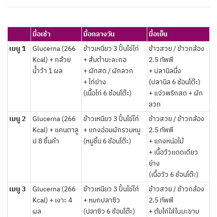
มื้อเช้า
มื้อกลางวัน
มื้อเย็น
เมนู 1
Glucerna (266
ข้าวเหนียว 3 ปั้นไข่ไก่
ข้าวสวย / ข้าวกล้อง
Kcal) + กล้วย
+ ส้มตำมะละกอ
2.5 ทัพพี
น้ำว้า 1 ผล
+ ผักสด / ผักลวก
+ ปลานิลนึ่ง
+ ไก่ย่าง
(ปลานิล 6 ช้อนโต๊ะ)
(เนื้อไก่ 6 ช้อนโต๊ะ)
+ แจ่วพริกสด + ผัก
ลวก
เมนู 2
Glucerna (266
ข้าวเหนียว 3 ปั้นไข่ไก่
ข้าวสวย / ข้าวกล้อง
Kcal) + แคนตาลู
+ แกงอ่อมผักรวมหมู
2.5 ทัพพี
ป 8 ชิ้นคำ
(หมูชิ้น 6 ช้อนโต๊ะ)
+ แกงหน่อไม้
+ เนื้อวัวแดดเดียว
ย่าง
(เนื้อวัว 6 ช้อนโต๊ะ)
เมนู 3
Glucerna (266
ข้าวเหนียว 3 ปั้นไข่ไก่
ข้าวสวย / ข้าวกล้อง
Kcal) + เงาะ 4
+ หมกปลาซิว
2.5 ทัพพี
ผล
(ปลาซิว 6 ช้อนโต๊ะ)
+ ต้มไก่ใส่ใบมะขาม