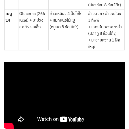
(ปลาช่อน 8 ช้อนโต๊ะ)
เมนู
Glucerna (266
ข้าวเหนียว 4 ปั้นไข่ไก่
ข้าวสวย / ข้าวกล้อง
14
Kcal) + มะม่วง
+ หมกหน่อไม้หมู
3 ทัพพี
สุก ½ ผลเล็ก
(หมูบด 8 ช้อนโต๊ะ)
+ แกงส้มดอกกะหล่ำ
(ปลาทู 8 ช้อนโต๊ะ)
+ มะขามหวาน 1 ฝัก
ใหญ่