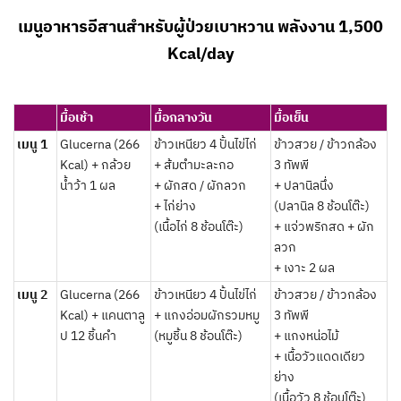
เมนูอาหารอีสานสำหรับผู้ป่วยเบาหวาน พลังงาน 1,500
Kcal/day
มื้อเช้า
มื้อกลางวัน
มื้อเย็น
เมนู 1
Glucerna (266
ข้าวเหนียว 4 ปั้นไข่ไก่
ข้าวสวย / ข้าวกล้อง
Kcal) + กล้วย
+ ส้มตำมะละกอ
3 ทัพพี
น้ำว้า 1 ผล
+ ผักสด / ผักลวก
+ ปลานิลนึ่ง
+ ไก่ย่าง
(ปลานิล 8 ช้อนโต๊ะ)
(เนื้อไก่ 8 ช้อนโต๊ะ)
+ แจ่วพริกสด + ผัก
ลวก
+ เงาะ 2 ผล
เมนู 2
Glucerna (266
ข้าวเหนียว 4 ปั้นไข่ไก่
ข้าวสวย / ข้าวกล้อง
Kcal) + แคนตาลู
+ แกงอ่อมผักรวมหมู
3 ทัพพี
ป 12 ชิ้นคำ
(หมูชิ้น 8 ช้อนโต๊ะ)
+ แกงหน่อไม้
+ เนื้อวัวแดดเดียว
ย่าง
(เนื้อวัว 8 ช้อนโต๊ะ)