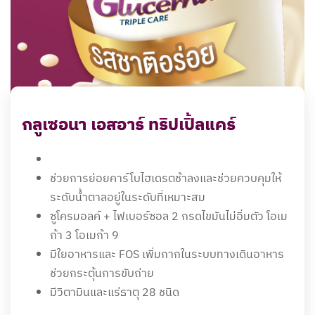
กลูเซอนา เอสอาร์ ทริปเปิ้ลแคร์
ช่วยการย่อยคาร์โบไฮเดรตช้าลงและช่วยควบคุมให้
ระดับน้ำตาลอยู่ในระดับที่เหมาะสม
ซูโครมอลค์ + ไฟเบอร์ซอล 2 กรดไขมันไม่อิ่มตัว โอเม
ก้า 3 โอเมก้า 9
มีใยอาหารและ FOS เพิ่มกากในระบบทางเดินอาหาร
ช่วยกระตุ้นการขับถ่าย
มีวิตามินและแร่ธาตุ 28 ชนิด