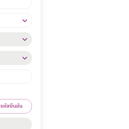
งรหัสยืนยัน