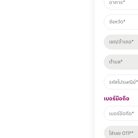
จังหวัด*
เขต/อำเภอ*
ตำบล*
เบอร์มือถือ