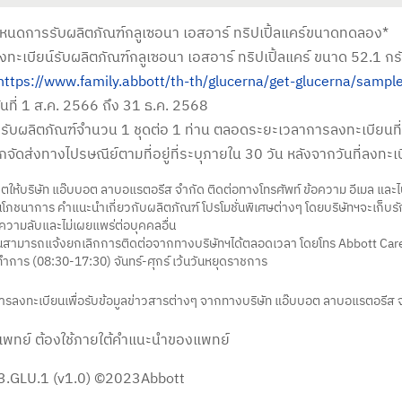
กำหนดการรับผลิตภัณฑ์กลูเซอนา เอสอาร์ ทริปเปิ้ลแคร์ขนาดทดลอง*
ทะเบียน์รับผลิตภัณฑ์กลูเซอนา เอสอาร์ ทริปเปิ้ลแคร์ ขนาด 52.1 ก
https://www.family.abbott/th-th/glucerna/get-glucerna/sampl
วันที่ 1 ส.ค. 2566 ถึง 31 ธ.ค. 2568
ารรับผลิตภัณฑ์จำนวน 1 ชุดต่อ 1 ท่าน ตลอดระยะเวลาการลงทะเบียนท
กจัดส่งทางไปรษณีย์ตามที่อยู่ที่ระบุภายใน 30 วัน หลังจากวันที่ลงทะเ
ตให้บริษัท แอ๊บบอต ลาบอแรตอรีส จำกัด ติดต่อทางโทรศัพท์ ข้อความ อีเมล และไป
โภชนาการ คำแนะนำเกี่ยวกับผลิตภัณฑ์ โปรโมชั่นพิเศษต่างๆ โดยบริษัทฯจะเก็บร
็นความลับและไม่เผยแพร่ต่อบุคคลอื่น
านสามารถแจ้งยกเลิกการติดต่อจากทางบริษัทฯได้ตลอดเวลา โดยโทร Abbott Ca
ำการ (08:30-17:30) จันทร์-ศุกร์ เว้นวันหยุดราชการ
การลงทะเบียนเพื่อรับข้อมูลข่าวสารต่างๆ จากทางบริษัท แอ๊บบอต ลาบอแรตอรีส 
พทย์ ต้องใช้ภายใต้คำแนะนำของแพทย์
.GLU.1 (v1.0) ©2023Abbott