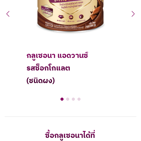
Previous
N
กลูเซอนา แอดวานซ์
รสช็อกโกแลต
(ชนิดผง)
ซื้อกลูเซอนาได้ที่