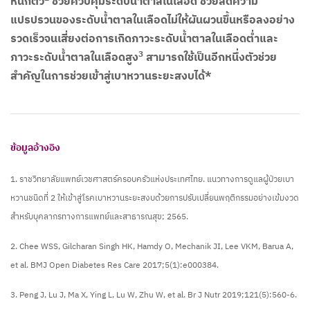
หนักตัว
ช่วยควบคุมระดับน้ำตาลในเลือด ช่วยลดความ
แปรปรวนของระดับน้ำตาลในเลือดไม่ให้ผันผวนขึ้นหรือลงอย่าง
รวดเร็วจนเสี่ยงต่อการเกิดภาวะระดับน้ำตาลในเลือดต่ำและ
3
ภาวะระดับน้ำตาลในเลือดสูง
สามารถใช้เป็นอีกหนึ่งตัวช่วย
สำคัญในการช่วยเข้าสู่เบาหวานระยะสงบได้*
ข้อมูลอ้างอิง
1. ราชวิทยาลัยแพทย์เวชศาสตร์ครอบครัวแห่งประเทศไทย. แนวทางการดูแลผู้ป่วยเบา
หวานชนิดที่ 2 ให้เข้าสู่โรคเบาหวานระยะสงบด้วยการปรับเปลี่ยนพฤติกรรมอย่างเข้มงวด
สำหรับบุคลากรทางการแพทย์และสาธารณสุข; 2565.
2. Chee WSS, Gilcharan Singh HK, Hamdy O, Mechanik JI, Lee VKM, Barua A,
et al. BMJ Open Diabetes Res Care 2017;5(1):e000384.
3. Peng J, Lu J, Ma X, Ying L, Lu W, Zhu W, et al. Br J Nutr 2019;121(5):560-6.