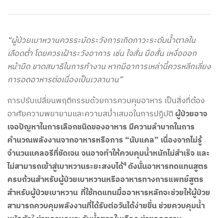
“ผู้ป่วยเบาหวานควรระมัดระวังการเกิดภาวะระดับน้ำตาลใน
เลือดต่ำ โดยควรเฝ้าระวังอาการ เช่น ใจสั่น มือสั่น เหงื่อออก
หน้ามืด ขาดสมาธิในการทำงาน หากมีอาการเหล่านี้ควรหลีกเลี่ยง
การอดอาหารต่อเนื่องเป็นเวลานาน”
การปรับเปลี่ยนพฤติกรรมด้วยการควบคุมอาหาร เป็นสิ่งที่ต้อง
อาศัยความพยายามและความสม่ำเสมอในการปฏิบัติ
ผู้ป่วยอาจ
เจอปัญหาในการเลือกชนิดของอาหาร มีความลำบากในการ
คำนวณพลังงานจากอาหารหรือการ “นับแคล” เนื่องจากไม่รู้
จำนวนแคลอรีที่ชัดเจน จนอาจทำให้ควบคุมน้ำหนักไม่สำเร็จ และ
4
ไม่สามารถเข้าสู่เบาหวานระยะสงบได้
ดังนั้นอาหารทดแทนสูตร
ครบถ้วนสำหรับผู้ป่วยเบาหวานหรืออาหารทางการแพทย์สูตร
สำหรับผู้ป่วยเบาหวาน ที่ใช้ทดแทนมื้ออาหารหลักจะช่วยให้ผู้ป่วย
สามารถควบคุมพลังงานที่ได้รับต่อวันได้ง่ายขึ้น ช่วยควบคุมน้ำ
2