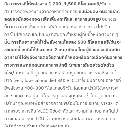
คือ
อาหารที่ให้พลังงาน 1,200–1,500 กิโลแคลอรี/วัน
เรา
สามารถลดพลังงานจากอาหารด้วยการ
กินน้อยลง กินจานเล็ก
ลดของมันของทอด หลีกเลี่ยงกะทิและอาหารแปรรูป
อย่างไร
ก็ตาม อาหารทั้งหมดควรมีสัดส่วนของสารอาหาร (โปรตีน
คาร์โบไฮเดรต และไขมัน) ที่สมดุล สำหรับผู้ที่มีน้ำหนักตัวมาก ๆ
นั้น
การกินอาหารให้ได้พลังงานน้อยลง 500 กิโลแคลอรี/วัน จะ
ช่วยลดน้ำหนักได้ประมาณ 2 กก./เดือน
โดยผู้ป่วยอาจเลือกกิน
อาหารให้ได้พลังงานต่อวันตามที่กำหนดหรืออาจเลือกกินอาหาร
ทางการแพทย์ทดแทนอาหารปกติ
(รายละเอียดอ่านต่อด้าน
ล่าง)
นอกจากนี้ ผู้ป่วยสามารถเลือกรูปแบบอาหารพลังงานต่ำ
มาก (very low-calorie diet หรือ VLCD) ซึ่งเป็นการกินอาหารที่
มีพลังงาน 400–800 กิโลแคลอรี/วัน โดยแนะนำให้ใช้ระยะเวลา
3
สั้น ๆ และควรอยู่ภายใต้การดูแลของคุณหมอ
โดยผู้ป่วยควร
ปรึกษาคุณหมอเพื่อสำรวจความพร้อมในการเริ่มกิน VLCD แต่
หากพบว่าการกิน VLCD มีข้อจำกัดและความท้าทายมากเกินไป
อาจเลือกการกิน LCD ร่วมกับการปรับเปลี่ยนพฤติกรรมแทน
(หรือทำตามคำแนะนำของคุณหมอ)