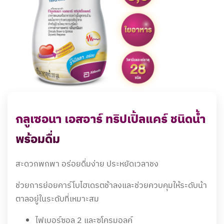
กลูเซอนา เอสอาร์ ทริปเปิ้ลแคร์ ชนิดน้ำ
พร้อมดื่ม
สะดวกพกพา อร่อยดื่มง่าย ประหยัดเวลาชง
ช่วยการย่อยคาร์โบไฮเดรตช้าลงและช่วยควบคุมให้ระดับน้า
ตาลอยู่ในระดับที่เหมาะสม
ไฟเบอร์ซอล 2 และซูโครมอลค์